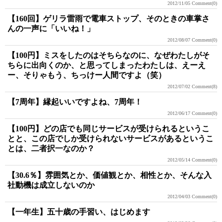
2012/11/05
Comment(0)
【160回】ゲリラ雷雨で電車ストップ、そのときの車掌さ
んの一声に「いいね！」
2012/08/07
Comment(0)
【100円】ミスをしたのはそちらなのに、なぜわたしがそ
ちらに出向くのか、と思ってしまったわたしは、えーえ
ー、そりゃもう、ちっけー人間ですよ（笑）
2012/07/02
Comment(8)
【7周年】縁起いいですよね、7周年！
2012/06/17
Comment(0)
【100円】どの店でも同じサービスが受けられるというこ
とと、この店でしか受けられないサービスがあるというこ
とは、二者択一なのか？
2012/05/14
Comment(0)
【30.6％】雰囲気とか、価値観とか、相性とか、そんな入
社動機は成立しないのか
2012/04/03
Comment(0)
【一年生】五十歳の手習い、はじめます