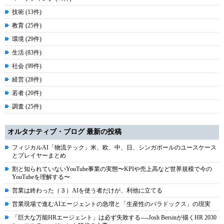
技術 (13件)
教育 (25件)
環境 (29件)
生活 (83件)
社会 (99件)
経営 (28件)
若者 (20件)
調査 (25件)
オルタナティブ・ブログ 最新の投稿
フィジカルAI「物流テック」米、欧、中、日、シンガポールのユースケース
とプレイヤーまとめ
割と知られていないYouTube事業の実態〜KPIや売上高など世界規模で今の
YouTubeを理解する〜
営業は終わった（３）AIを使う者だけが、利他に立てる
営業現場で進むAIエージェントの急増と「生産性のパラドックス」の現実
「巨大な万能HRエージェント」は必ず失敗する----Josh Bersinが描くHR 2030