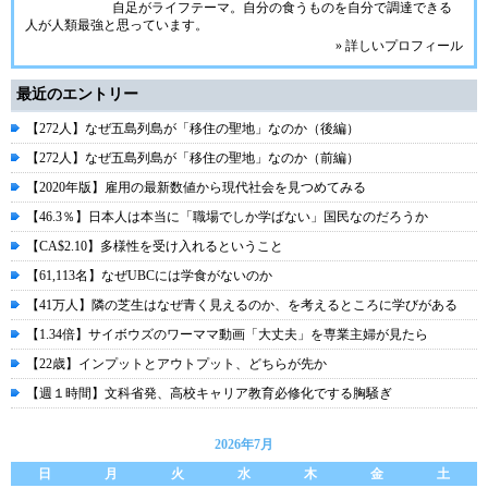
自足がライフテーマ。自分の食うものを自分で調達できる
人が人類最強と思っています。
» 詳しいプロフィール
最近のエントリー
【272人】なぜ五島列島が「移住の聖地」なのか（後編）
【272人】なぜ五島列島が「移住の聖地」なのか（前編）
【2020年版】雇用の最新数値から現代社会を見つめてみる
【46.3％】日本人は本当に「職場でしか学ばない」国民なのだろうか
【CA$2.10】多様性を受け入れるということ
【61,113名】なぜUBCには学食がないのか
【41万人】隣の芝生はなぜ青く見えるのか、を考えるところに学びがある
【1.34倍】サイボウズのワーママ動画「大丈夫」を専業主婦が見たら
【22歳】インプットとアウトプット、どちらが先か
【週１時間】文科省発、高校キャリア教育必修化でする胸騒ぎ
2026年7月
日
月
火
水
木
金
土