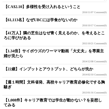
【CA$2.10】多様性を受け入れるということ
2016/11/07
Comment(0)
【61,113名】なぜUBCには学食がないのか
2016/10/17
Comment(0)
【41万人】隣の芝生はなぜ青く見えるのか、を考えるとこ
ろに学びがある
2015/10/21
Comment(0)
【1.34倍】サイボウズのワーママ動画「大丈夫」を専業主
婦が見たら
2014/12/08
Comment(0)
【22歳】インプットとアウトプット、どちらが先か
2014/02/10
Comment(0)
【週１時間】文科省発、高校キャリア教育必修化でする胸
騒ぎ
2013/01/16
Comment(0)
【1,008件】キャリア教育では学生が動かない？を妄想し
てみる