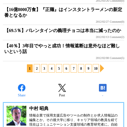
2012/03/26
Comment(0)
【16億8000万食】『正麺』はインスタントラーメンの新定
番となるか
2012/02/27
Comment(0)
【69.5％】バレンタインの義理チョコは本当に減ったのか
2012/02/13
Comment(2)
【40％】3年目でやっと成功！情報遮断は意外なほど難し
いという話
2012/02/08
Comment(5)
1
2
3
4
5
6
7
8
9
10
Share
Post
-
中村 昭典
情報企業で採用支援広告やツールの制作とか求人情報誌の
編集とか。その後大学に移り、キャリア領域の教員を経て
現在はコミュニケーション支援領域の教育研究者に。自給