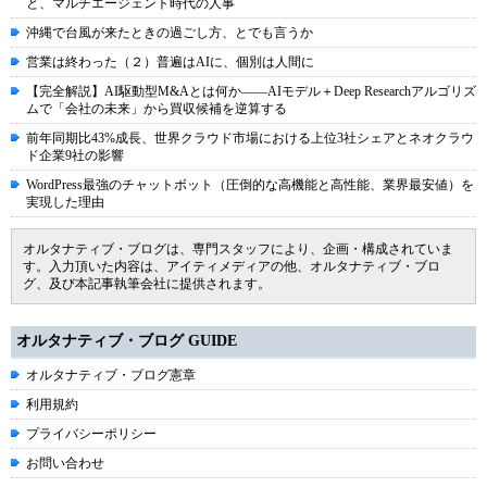
と、マルチエージェント時代の人事
沖縄で台風が来たときの過ごし方、とでも言うか
営業は終わった（２）普遍はAIに、個別は人間に
【完全解説】AI駆動型M&Aとは何か――AIモデル＋Deep Researchアルゴリズ
ムで「会社の未来」から買収候補を逆算する
前年同期比43%成長、世界クラウド市場における上位3社シェアとネオクラウ
ド企業9社の影響
WordPress最強のチャットボット（圧倒的な高機能と高性能、業界最安値）を
実現した理由
オルタナティブ・ブログは、専門スタッフにより、企画・構成されていま
す。入力頂いた内容は、アイティメディアの他、オルタナティブ・ブロ
グ、及び本記事執筆会社に提供されます。
オルタナティブ・ブログ GUIDE
オルタナティブ・ブログ憲章
利用規約
プライバシーポリシー
お問い合わせ