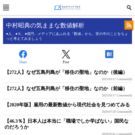
中村昭典の気ままな数値解析
●人、●％、●億円…メディアにあふれる「数値」から、世の中のことをちょ
っと考えてみましょう
Share
Post
-
【272人】なぜ五島列島が「移住の聖地」なのか（後編）
2025/03/17
Comment(0)
【272人】なぜ五島列島が「移住の聖地」なのか（前編）
2025/03/17
Comment(0)
【2020年版】雇用の最新数値から現代社会を見つめてみる
2020/07/29
Comment(0)
【46.3％】日本人は本当に「職場でしか学ばない」国民な
のだろうか
2020/02/01
Comment(0)