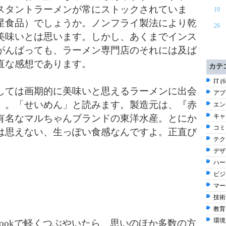
スタントラーメンが常にストックされていま
19
星食品）でしょうか。ノンフライ製法により乾
26
美味いとは思います。しかし、あくまでインス
がんばっても、ラーメン専門店のそれには及ば
直な感想であります。
カテ
IT (
ては画期的に美味いと思えるラーメンに出会
アプ
』。「せいめん」と読みます。製造元は、『赤
エン
キャリ
有名なマルちゃんブランドの東洋水産。とにか
コミ
は思えない、生っぽい食感なんですよ。正直び
テク
デザ
ハー
ビジネ
マー
技術 
教育 
環境 
bookで軽くつぶやいたら、思いのほか多数の方