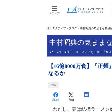
メディア
オルタナティブ・ブログ
>
中村昭典の気ままな数値
中村昭典の気まま
●人、●％、●億円…メディアにあふれる「数
【16億8000万食】『
なるか
生活
Share
Post
-
わたし、実は結構ラーメン好