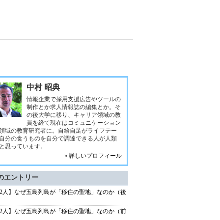
中村 昭典
情報企業で採用支援広告やツールの
制作とか求人情報誌の編集とか。そ
の後大学に移り、キャリア領域の教
員を経て現在はコミュニケーション
領域の教育研究者に。自給自足がライフテー
自分の食うものを自分で調達できる人が人類
と思っています。
» 詳しいプロフィール
のエントリー
72人】なぜ五島列島が「移住の聖地」なのか（後
72人】なぜ五島列島が「移住の聖地」なのか（前