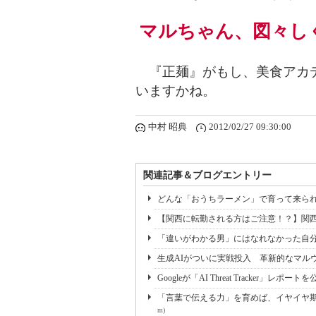
マルちゃん、図々し
『正麺』がもし、美食アカデ
いますかね。
中村 昭典
2012/02/27 09:30:00
関連記事＆ブログエントリー
どんな「おうちラーメン」で育って来ら
【関西に転勤される方はご注意！？】関
「違いがわかる男」にはなれなかった自
生成AIがついに実戦投入 革新的なマルウ
Googleが「AI Threat Tracker」レポートを公
「言葉で伝える力」を育めば、イヤイヤ期も
m)