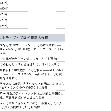
(83件)
(99件)
(28件)
(20件)
(25件)
タナティブ・ブログ 最新の投稿
大な万能HRエージェント」は必ず失敗する----
sh Bersinが描くHR 2030と、マルチエージェント時
人事
で台風が来たときの過ごし方、とでも言うか
は終わった（２）普遍はAIに、個別は人間に
全解説】AI駆動型M&Aとは何か――AIモデル＋
ep Researchアルゴリズムで「会社の未来」から買
補を逆算する
同期比43%成長、世界クラウド市場における上位
シェアとネオクラウド企業9社の影響
rdPress最強のチャットボット（圧倒的な高機能と
能、業界最安値）を実現した理由
uTuberは本当に儲からないのか。収益化した20人
人が月30万円以上という可能性