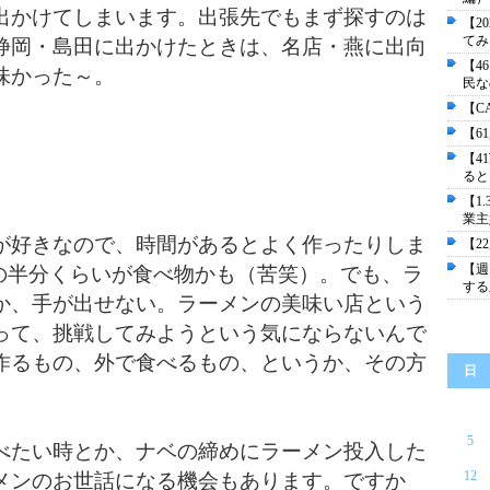
出かけてしまいます。出張先でもまず探すのは
【2
てみ
静岡・島田に出かけたときは、名店・燕に出向
【4
味かった～。
民な
【C
【6
【4
ると
【1
業主
好きなので、時間があるとよく作ったりしま
【2
【週
やきの半分くらいが食べ物かも（苦笑）。でも、ラ
する
か、手が出せない。ラーメンの美味い店という
って、挑戦してみようという気にならないんで
作るもの、外で食べるもの、というか、その方
日
。
5
たい時とか、ナベの締めにラーメン投入した
12
メンのお世話になる機会もあります。ですか