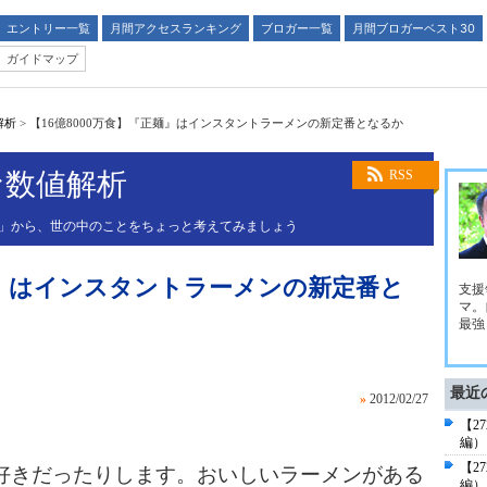
エントリー一覧
月間アクセスランキング
ブロガー一覧
月間ブロガーベスト30
ガイドマップ
解析
>
【16億8000万食】『正麺』はインスタントラーメンの新定番となるか
な数値解析
RSS
値」から、世の中のことをちょっと考えてみましょう
正麺』はインスタントラーメンの新定番と
支援
マ。
最強
最近
»
2012/02/27
【2
編）
【2
きだったりします。おいしいラーメンがある
編）