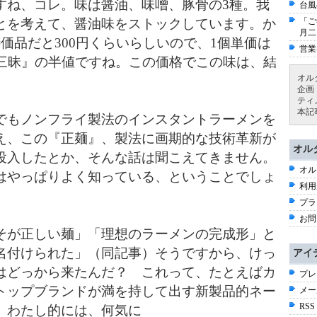
ね、コレ。味は醤油、味噌、豚骨の3種。
我
台風
とを考えて、醤油味をストックしています。か
「ご
月二
価品だと300円くらいらしいので、1個単価は
営業
華三昧』の半値ですね。この価格でこの味は、結
オル
企画
ティ
本記
もノンフライ製法のインスタントラーメンを
え、この『正麺』、製法に画期的な技術革新が
オル
投入したとか、そんな話は聞こえてきません。
オル
はやっぱりよく知っている、ということでしょ
利用
プラ
お問
が正しい麺」「理想のラーメンの完成形」と
名付けられた」（同記事）そうですから、けっ
アイ
はどっから来たんだ？ これって、たとえばカ
プレ
トップブランドが満を持して出す新製品的ネー
メー
RSS
。わたし的には、何気に