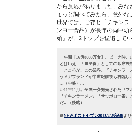
から反応がありました。みな
ょっと調べてみたら、意外な
世界では、ご存じ『チキンラ
ンヨー食品）が長年の両巨頭
麺』が、2トップを猛追して
年間【16億8000万食】。ピーク時、1
とはいえ、「国民食」としての即席袋
ところが、この業界。『チキンラーメ
うメガブランドが半世紀前後も君臨し
…（中略）…
2011年11月。全国一斉発売された
『チキンラーメン』『サッポロ一番』
だ…（後略）
※
NEWポストセブン2012/2/25記事
より