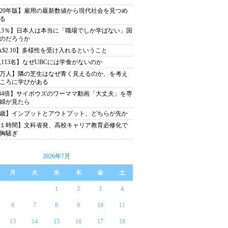
020年版】雇用の最新数値から現代社会を見つめ
る
6.3％】日本人は本当に「職場でしか学ばない」国
のだろうか
A$2.10】多様性を受け入れるということ
1,113名】なぜUBCには学食がないのか
1万人】隣の芝生はなぜ青く見えるのか、を考え
ころに学びがある
.34倍】サイボウズのワーママ動画「大丈夫」を専
婦が見たら
2歳】インプットとアウトプット、どちらが先か
１時間】文科省発、高校キャリア教育必修化で
胸騒ぎ
2026年7月
月
火
水
木
金
土
1
2
3
4
6
7
8
9
10
11
13
14
15
16
17
18