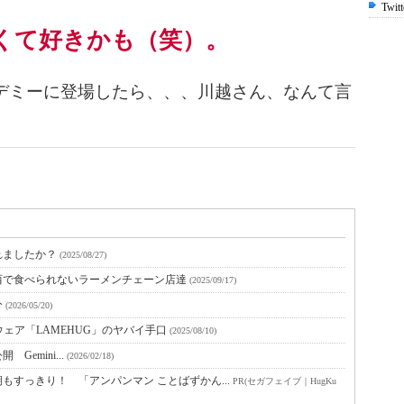
Twitt
くて好きかも（笑）。
ミーに登場したら、、、川越さん、なんて言
れましたか？
(2025/08/27)
西で食べられないラーメンチェーン店達
(2025/09/17)
分
(2026/05/20)
ェア「LAMEHUG」のヤバイ手口
(2025/08/10)
開 Gemini...
(2026/02/18)
すっきり！ 「アンパンマン ことばずかん...
PR(セガフェイブ｜HugKu