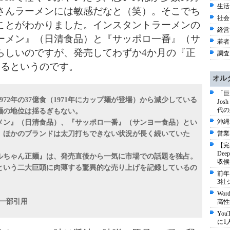
生活 
さんラーメンには敏感だなと（笑）。そこでち
社会 
ことがわかりました。インスタントラーメンの
経営 
ーメン』（日清食品）と『サッポロ一番』（サ
若者 
らしいのですが、発売してわずか4か月の『正
調査 
いるというのです。
オル
「巨
972年の37億食（1971年にカップ麺が登場）から減少している
Jo
代の
麺の地位は揺るぎもない。
沖縄
ン』（日清食品）、『サッポロ一番』（サンヨー食品）とい
、ほかのブランドは太刀打ちできない状況が長く続いていた
営業
【完
De
『マルちゃん正麺』は、発売直後から一気に市場での話題を独占。
収候
という二大巨頭に肉薄する驚異的な売り上げを記録しているの
前年
3社
Wo
一部引用
高性
Yo
に1