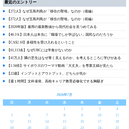
最近のエントリー
【272人】なぜ五島列島が「移住の聖地」なのか（後編）
【272人】なぜ五島列島が「移住の聖地」なのか（前編）
【2020年版】雇用の最新数値から現代社会を見つめてみる
【46.3％】日本人は本当に「職場でしか学ばない」国民なのだろうか
【CA$2.10】多様性を受け入れるということ
【61,113名】なぜUBCには学食がないのか
【41万人】隣の芝生はなぜ青く見えるのか、を考えるところに学びがある
【1.34倍】サイボウズのワーママ動画「大丈夫」を専業主婦が見たら
【22歳】インプットとアウトプット、どちらが先か
【週１時間】文科省発、高校キャリア教育必修化でする胸騒ぎ
2026年7月
日
月
火
水
木
金
土
1
2
3
4
5
6
7
8
9
10
11
12
13
14
15
16
17
18
19
20
21
22
23
24
25