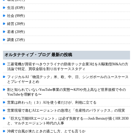
生活 (83件)
社会 (99件)
経営 (28件)
若者 (20件)
調査 (25件)
オルタナティブ・ブログ 最新の投稿
三菱電機が買収すべきウクライナの防衛テック企業3社をAI駆動型M&Aの方
法論で特定、買収金額を割り出すケーススタディ
フィジカルAI「物流テック」米、欧、中、日、シンガポールのユースケース
とプレイヤーまとめ
割と知られていないYouTube事業の実態〜KPIや売上高など世界規模で今の
YouTubeを理解する〜
営業は終わった（３）AIを使う者だけが、利他に立てる
営業現場で進むAIエージェントの急増と「生産性のパラドックス」の現実
「巨大な万能HRエージェント」は必ず失敗する----Josh Bersinが描くHR 2030
と、マルチエージェント時代の人事
沖縄で台風が来たときの過ごし方、とでも言うか