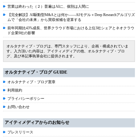
営業は終わった（２）普遍はAIに、個別は人間に
【完全解説】AI駆動型M&Aとは何か――AIモデル＋Deep Researchアルゴリズ
ムで「会社の未来」から買収候補を逆算する
前年同期比43%成長、世界クラウド市場における上位3社シェアとネオクラウ
ド企業9社の影響
オルタナティブ・ブログは、専門スタッフにより、企画・構成されていま
す。入力頂いた内容は、アイティメディアの他、オルタナティブ・ブロ
グ、及び本記事執筆会社に提供されます。
オルタナティブ・ブログ GUIDE
オルタナティブ・ブログ憲章
利用規約
プライバシーポリシー
お問い合わせ
アイティメディアからのお知らせ
プレスリリース