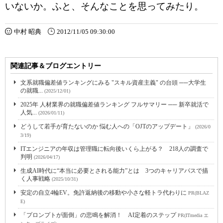
いないか。ふと、そんなことを思ってみたり。
中村 昭典
2012/11/05 09:30:00
関連記事＆ブログエントリー
文系就職偏差値ランキングにみる "スキル資産主義" の台頭 ──大学生
の就職...
(2025/12/01)
2025年 人材業界の就職偏差値ランキング フルサマリー ── 新卒就活で
人気...
(2026/01/11)
どうして若手が育たないのか 悩む人への「OJTのアップデート」
(2026/0
3/19)
ITエンジニアの年収は管理職に転向後いくら上がる？ 218人の調査で
判明
(2026/04/17)
生成AI時代に“本当に必要とされる能力”とは 3つのキャリアパスで描
く人事戦略
(2025/10/31)
安定の自立4輪EV。免許返納後の移動や小さな軽トラ代わりに
PR(BLAZ
E)
「プロンプトが面倒」の悲鳴を解消！ AI定着のステップ
PR(ITmedia エ