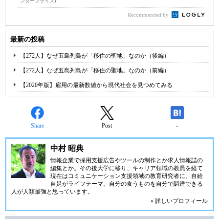
ンタープライズ)
Recommended by
最新の投稿
【272人】なぜ五島列島が「移住の聖地」なのか（後編）
【272人】なぜ五島列島が「移住の聖地」なのか（前編）
【2020年版】雇用の最新数値から現代社会を見つめてみる
Share
Post
-
中村 昭典
情報企業で採用支援広告やツールの制作とか求人情報誌の
編集とか。その後大学に移り、キャリア領域の教員を経て
現在はコミュニケーション支援領域の教育研究者に。自給
自足がライフテーマ。自分の食うものを自分で調達できる
人が人類最強と思っています。
» 詳しいプロフィール