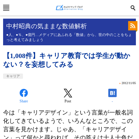
中村昭典の気ままな数値解析
●人、●％、●億円…メディアにあふれる「数値」から、世の中のことをちょ
っと考えてみましょう
【1,008件】キャリア教育では学生が動か
ない？を妄想してみる
キャリア
»
2012/11/05
Share
Post
-
今は「キャリアデザイン」という言葉が一般名詞
化してきているようで、いろんなところで、この
言葉を見かけます。じゃあ、「キャリアデザイ
ン」って何かと尋ねれば、その答えは十人十色だ