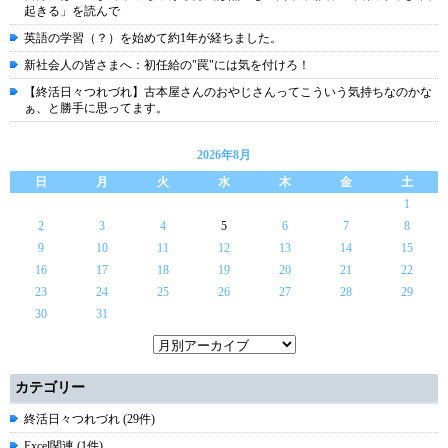
起きる」を読んで
英語の学習（？）を始めて約1年が経ちました。
新社会人の皆さまへ：初任給の"罠"には気を付けろ！
【終活日々つれづれ】古本屋さんのおやじさんってこういう気持ちなのかな
ぁ、と勝手に思ってます。
2026年8月
日
月
火
水
木
金
土
1
2
3
4
5
6
7
8
9
10
11
12
13
14
15
16
17
18
19
20
21
22
23
24
25
26
27
28
29
30
31
カテゴリー
終活日々つれづれ (29件)
Excel関連 (1件)