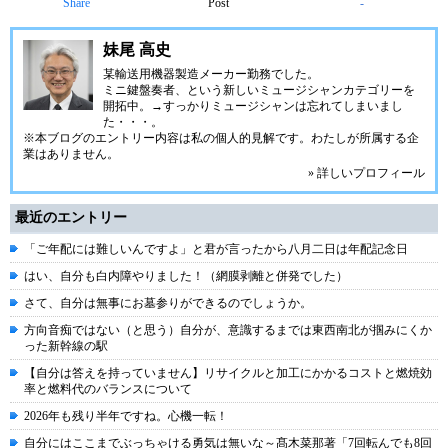
Share
Post
-
妹尾 高史
某輸送用機器製造メーカー勤務でした。
ミニ鍵盤奏者、という新しいミュージシャンカテゴリーを
開拓中。→すっかりミュージシャンは忘れてしまいまし
た・・・。
※本ブログのエントリー内容は私の個人的見解です。わたしが所属する企
業はありません。
» 詳しいプロフィール
最近のエントリー
「ご年配には難しいんですよ」と君が言ったから八月二日は年配記念日
はい、自分も白内障やりました！（網膜剥離と併発でした）
さて、自分は無事にお墓参りができるのでしょうか。
方向音痴ではない（と思う）自分が、意識するまでは東西南北が掴みにくか
った新幹線の駅
【自分は答えを持っていません】リサイクルと加工にかかるコストと燃焼効
率と燃料代のバランスについて
2026年も残り半年ですね。心機一転！
自分にはここまでぶっちゃける勇気は無いな～髙木菜那著「7回転んでも8回