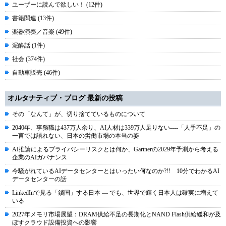
ユーザーに読んで欲しい！ (12件)
書籍関連 (13件)
楽器演奏／音楽 (49件)
泥酔話 (1件)
社会 (374件)
自動車販売 (46件)
オルタナティブ・ブログ 最新の投稿
その「なんて」が、切り捨てているものについて
2040年、事務職は437万人余り、AI人材は339万人足りない----「人手不足」の
一言では語れない、日本の労働市場の本当の姿
AI推論によるプライバシーリスクとは何か、Gartnerの2029年予測から考える
企業のAIガバナンス
今騒がれているAIデータセンターとはいったい何なのか?!! 10分でわかるAI
データセンターの話
LinkedInで見る「鎖国」する日本 ― でも、世界で輝く日本人は確実に増えて
いる
2027年メモリ市場展望：DRAM供給不足の長期化とNAND Flash供給緩和が及
ぼすクラウド設備投資への影響