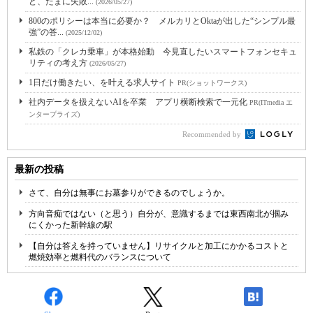
ど、たまに失敗...
(2026/05/27)
800のポリシーは本当に必要か？ メルカリとOktaが出した“シンプル最
強”の答...
(2025/12/02)
私鉄の「クレカ乗車」が本格始動 今見直したいスマートフォンセキュ
リティの考え方
(2026/05/27)
1日だけ働きたい、を叶える求人サイト
PR(ショットワークス)
社内データを扱えないAIを卒業 アプリ横断検索で一元化
PR(ITmedia エ
ンタープライズ)
Recommended by
最新の投稿
さて、自分は無事にお墓参りができるのでしょうか。
方向音痴ではない（と思う）自分が、意識するまでは東西南北が掴み
にくかった新幹線の駅
【自分は答えを持っていません】リサイクルと加工にかかるコストと
燃焼効率と燃料代のバランスについて