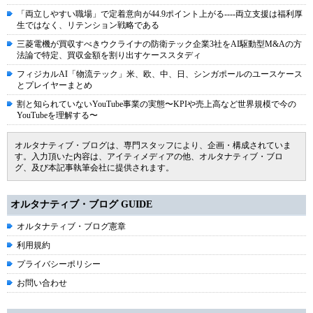
「両立しやすい職場」で定着意向が44.9ポイント上がる----両立支援は福利厚
生ではなく、リテンション戦略である
三菱電機が買収すべきウクライナの防衛テック企業3社をAI駆動型M&Aの方
法論で特定、買収金額を割り出すケーススタディ
フィジカルAI「物流テック」米、欧、中、日、シンガポールのユースケース
とプレイヤーまとめ
割と知られていないYouTube事業の実態〜KPIや売上高など世界規模で今の
YouTubeを理解する〜
オルタナティブ・ブログは、専門スタッフにより、企画・構成されていま
す。入力頂いた内容は、アイティメディアの他、オルタナティブ・ブロ
グ、及び本記事執筆会社に提供されます。
オルタナティブ・ブログ GUIDE
オルタナティブ・ブログ憲章
利用規約
プライバシーポリシー
お問い合わせ