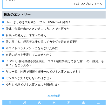
» 詳しいプロフィール
最近のエントリー
cheeroより巻き取り式ケーブル USB-C to C発表！
沖縄で台風が来たときの過ごし方、とでも言うか
台風への備えと、未来への備え
暑い夏でも、経営者は汗を流してカラダを鍛える必要性
ホワイトハラスメントにならないために
自分の給与を査定してみませんか？
「GMO、在宅勤務を完全廃止 コロナ禍以降続けてきた週1日の「推奨」も
終了」をどう見る？
年に一回、沖縄で開催する唯一のビジネスITフェスです！
ガソリンが安くならないのはなぜ？
今年も沖縄ビジネスITフェスを開催します！
2026年8月
日
月
火
水
木
金
土
1