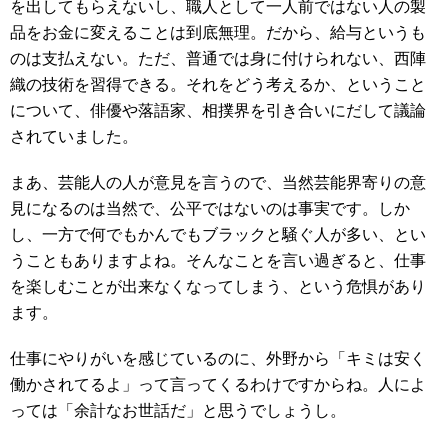
を出してもらえないし、職人として一人前ではない人の製
品をお金に変えることは到底無理。だから、給与というも
のは支払えない。ただ、普通では身に付けられない、西陣
織の技術を習得できる。それをどう考えるか、ということ
について、俳優や落語家、相撲界を引き合いにだして議論
されていました。
まあ、芸能人の人が意見を言うので、当然芸能界寄りの意
見になるのは当然で、公平ではないのは事実です。しか
し、一方で何でもかんでもブラックと騒ぐ人が多い、とい
うこともありますよね。そんなことを言い過ぎると、仕事
を楽しむことが出来なくなってしまう、という危惧があり
ます。
仕事にやりがいを感じているのに、外野から「キミは安く
働かされてるよ」って言ってくるわけですからね。人によ
っては「余計なお世話だ」と思うでしょうし。