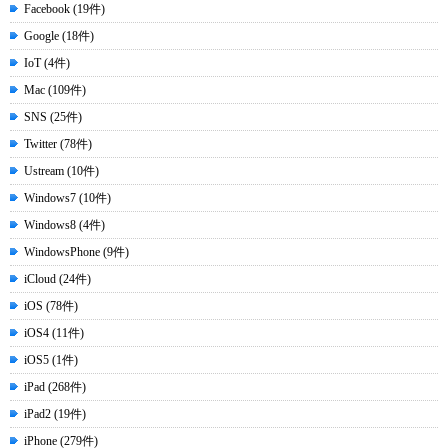
Facebook (19件)
Google (18件)
IoT (4件)
Mac (109件)
SNS (25件)
Twitter (78件)
Ustream (10件)
Windows7 (10件)
Windows8 (4件)
WindowsPhone (9件)
iCloud (24件)
iOS (78件)
iOS4 (11件)
iOS5 (1件)
iPad (268件)
iPad2 (19件)
iPhone (279件)