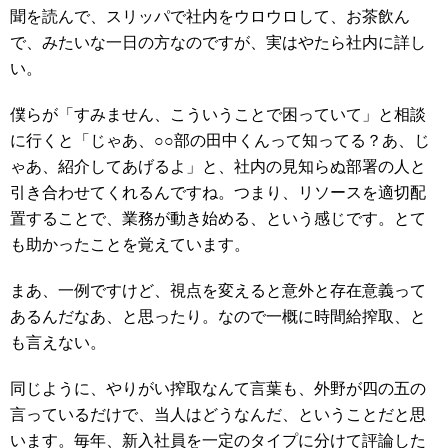
聞を読んで、スリッパで社内をウロウロして、お茶飲ん
で、みたいな一日の方なのですが、実はやたら社内に詳し
い。
僕らが「すみません、こういうことで困っていて」と相談
に行くと「じゃあ、○○部の田中くんって知ってる？あ、じ
ゃあ、紹介してあげるよ」と、社内の見知らぬ部署の人と
引き合わせてくれるんですね。つまり、リソースを適切配
置することで、業務が動き始める、という感じです。とて
も助かったことを覚えています。
まあ、一例ですけど、視点を変えると意外と存在意義って
あるんだなあ、と思ったり。なので一概に時間給搾取、と
も言えない。
同じように、やりがい搾取なんて言葉も、外野が四の五の
言っているだけで、当人はどうなんだ、ということだと思
います。毎年、新入社員を一定のタイプに分けて評論した