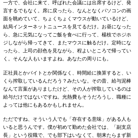
一方で、会社に来て、呼ばれた会議には出席するけど、発
言するでもなく。席に戻ったら、なんとなくパソコンの画
面を眺めていて、ちょくちょくマウスが動いているけど、
結局インターネットニュースを見てるだけ。お昼になった
ら、急に元気になってご飯を食べに行って、楊枝でホジホ
ジしながら帰ってきて、またマウスに触るだけ。定時にな
ったら、上司の顔色を見ながら、程よいところで帰ってい
く。そんな人もいますよね。あなたの周りにも。
正社員とかバイトとか関係なく、時間給に換算すると、い
くら搾取しているんだろう？みたいな。その昔、給与泥棒
なんて言葉がありましたけど、その人が搾取しているのは
給与だけではないですね。光熱費もそうだろうし、職種に
よっては他にもあるかもしれません。
ただですね、そういう人でも「存在する意味」がある人も
いると思うんです。僕が初めて勤めた会社では、「副支店
長」という役職で、でも部下はいなくて、朝来たらまず新