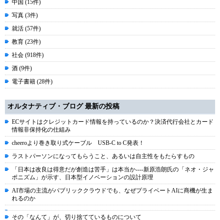
中国 (15件)
写真 (3件)
就活 (57件)
教育 (23件)
社会 (918件)
酒 (9件)
電子書籍 (28件)
オルタナティブ・ブログ 最新の投稿
ECサイトはクレジットカード情報を持っているのか？決済代行会社とカード
情報非保持化の仕組み
cheeroより巻き取り式ケーブル USB-C to C発表！
ラストパーソンになってもらうこと、あるいは自主性をもたらすもの
「日本は改良は得意だが創造は苦手」は本当か----新原浩朗氏の「ネオ・ジャ
ポニズム」が示す、日本型イノベーションの設計原理
AI市場の主流がパブリッククラウドでも、なぜプライベートAIに商機が生ま
れるのか
その「なんて」が、切り捨てているものについて