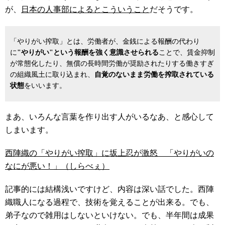
が、
日本の人事部によるとこういうこと
だそうです。
「やりがい搾取」とは、労働者が、金銭による報酬の代わり
に
"やりがい"という報酬を強く意識させられる
ことで、賃金抑制
が常態化したり、無償の長時間労働が奨励されたりする働きすぎ
の組織風土に取り込まれ、
自覚のないまま労働を搾取されている
状態
をいいます。
まあ、いろんな言葉を作り出す人がいるなあ、と感心して
しまいます。
西陣織の「やりがい搾取」に坂上忍が激怒 「やりがいの
なにが悪い！」（しらべぇ）
記事的には結構浅いですけど、内容は深い話でした。西陣
織職人になる過程で、技術を覚えることが出来る。でも、
弟子なので雑用はしないといけない。でも、半年間は成果