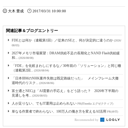
大木 豊成
2017/03/31 10:00:00
関連記事＆ブログエントリー
FDEとは何か（連載第1回）／従来のSEと、何が決定的に違うのか
(2026/
08/03)
2027年メモリ市場展望：DRAM供給不足の長期化とNAND Flash供給緩
和...
(2026/08/08)
「FDE」を化粧まわしにするな／30年前の「ソリューション」と同じ轍
（連載第2回...
(2026/08/04)
「日本IBMのNHK案件失敗は既定路線だった」 メインフレーム大撤
退時代のリスク...
(2026/08/06)
富士通とNECは「AI需要の手応え」をどう語った？ 2026年下半期の
見通しを考...
(2026/08/03)
人が足りない、でもIT運用は止められない
PR(ITmedia エグゼクティブ)
単なる作業者で終わらない、100万人の働き方を変えるAI活用
PR(＠IT)
Recommended by