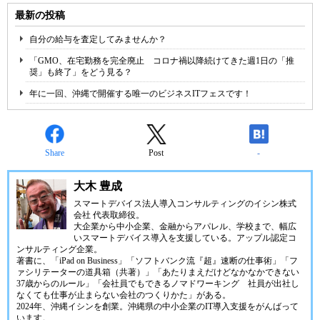
最新の投稿
自分の給与を査定してみませんか？
「GMO、在宅勤務を完全廃止 コロナ禍以降続けてきた週1日の「推
奨」も終了」をどう見る？
年に一回、沖縄で開催する唯一のビジネスITフェスです！
Share
Post
-
大木 豊成
スマートデバイス法人導入コンサルティングの
イシン株式
会社
代表取締役。
大企業から中小企業、金融からアパレル、学校まで、幅広
いスマートデバイス導入を支援している。アップル認定コ
ンサルティング企業。
著書に、「iPad on Business」「ソフトバンク流『超』速断の仕事術」「フ
ァシリテーターの道具箱（共著）」「あたりまえだけどなかなかできない
37歳からのルール」「会社員でもできるノマドワーキング 社員が出社し
なくても仕事が止まらない会社のつくりかた」がある。
2024年、
沖縄イシン
を創業。沖縄県の中小企業のIT導入支援をがんばって
います。