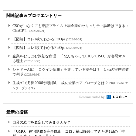
関連記事＆ブログエントリー
CSOがいなくても東証プライム上場企業のセキュリティ診断はできる：
ChatGPT...
(2025/08/21)
【図解】コレ1枚でわかるFinOps
(2026/06/24)
【図解】コレ1枚でわかるFinOps
(2026/02/24)
企業をむしばむ深刻な病理 「なんちゃってCIO／CISO」が害悪すぎ
る理由
(2025/10/30)
シャドーAIに「ログイン情報」を渡している割合は？ Oktaの実態調査
で判明
(2026/06/03)
生成AIで月間2000時間削減 成功企業のアプローチとは？
PR(ITmedia エ
ンタープライズ)
Recommended by
最新の投稿
自分の給与を査定してみませんか？
「GMO、在宅勤務を完全廃止 コロナ禍以降続けてきた週1日の「推