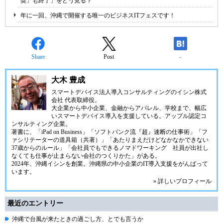
奨」も終了」をどう見る？
年に一回、沖縄で開催する唯一のビジネスITフェスです！
Share
Post
-
大木 豊成
スマートデバイス法人導入コンサルティングの
イシン株式
会社
代表取締役。
大企業から中小企業、金融からアパレル、学校まで、幅広
いスマートデバイス導入を支援している。アップル認定コ
ンサルティング企業。
著書に、「iPad on Business」「ソフトバンク流『超』速断の仕事術」「フ
ァシリテーターの道具箱（共著）」「あたりまえだけどなかなかできない
37歳からのルール」「会社員でもできるノマドワーキング 社員が出社し
なくても仕事が止まらない会社のつくりかた」がある。
2024年、
沖縄イシン
を創業。沖縄県の中小企業のIT導入支援をがんばって
います。
» 詳しいプロフィール
最近のエントリー
沖縄で台風が来たときの過ごし方、とでも言うか