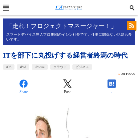
「走れ！プロジェクトマネージャー！」
スマートデバイス導入プロ集団のイシン社長です。仕事に関係ない話題も多
いです。
ITを部下に丸投げする経営者終焉の時代
iOS
iPad
iPhone
クラウド
ビジネス
»
2014/06/26
Share
Post
-