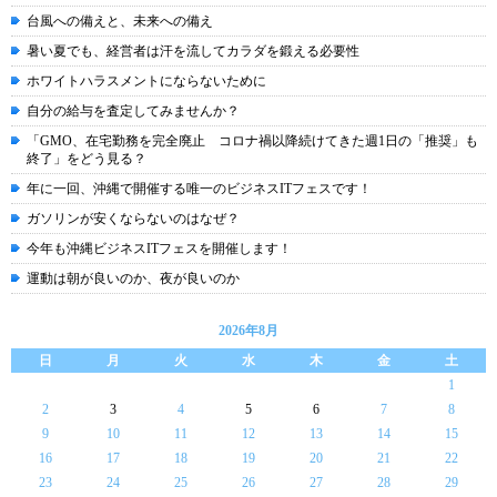
台風への備えと、未来への備え
暑い夏でも、経営者は汗を流してカラダを鍛える必要性
ホワイトハラスメントにならないために
自分の給与を査定してみませんか？
「GMO、在宅勤務を完全廃止 コロナ禍以降続けてきた週1日の「推奨」も
終了」をどう見る？
年に一回、沖縄で開催する唯一のビジネスITフェスです！
ガソリンが安くならないのはなぜ？
今年も沖縄ビジネスITフェスを開催します！
運動は朝が良いのか、夜が良いのか
2026年8月
日
月
火
水
木
金
土
1
2
3
4
5
6
7
8
9
10
11
12
13
14
15
16
17
18
19
20
21
22
23
24
25
26
27
28
29