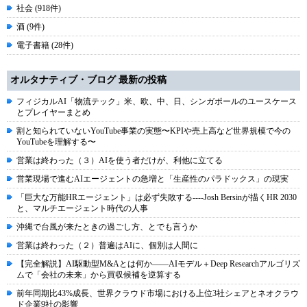
社会 (918件)
酒 (9件)
電子書籍 (28件)
オルタナティブ・ブログ 最新の投稿
フィジカルAI「物流テック」米、欧、中、日、シンガポールのユースケース
とプレイヤーまとめ
割と知られていないYouTube事業の実態〜KPIや売上高など世界規模で今の
YouTubeを理解する〜
営業は終わった（３）AIを使う者だけが、利他に立てる
営業現場で進むAIエージェントの急増と「生産性のパラドックス」の現実
「巨大な万能HRエージェント」は必ず失敗する----Josh Bersinが描くHR 2030
と、マルチエージェント時代の人事
沖縄で台風が来たときの過ごし方、とでも言うか
営業は終わった（２）普遍はAIに、個別は人間に
【完全解説】AI駆動型M&Aとは何か――AIモデル＋Deep Researchアルゴリズ
ムで「会社の未来」から買収候補を逆算する
前年同期比43%成長、世界クラウド市場における上位3社シェアとネオクラウ
ド企業9社の影響