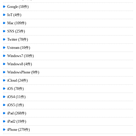
Google (18件)
IoT (4件)
Mac (109件)
SNS (25件)
Twitter (78件)
Ustream (10件)
Windows7 (10件)
Windows8 (4件)
WindowsPhone (9件)
iCloud (24件)
iOS (78件)
iOS4 (11件)
iOS5 (1件)
iPad (268件)
iPad2 (19件)
iPhone (279件)