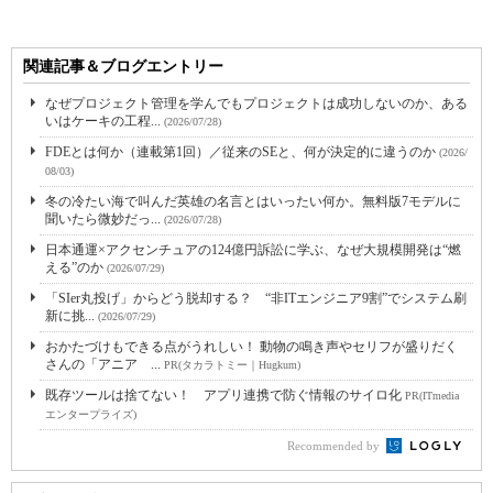
関連記事＆ブログエントリー
なぜプロジェクト管理を学んでもプロジェクトは成功しないのか、ある
いはケーキの工程...
(2026/07/28)
FDEとは何か（連載第1回）／従来のSEと、何が決定的に違うのか
(2026/
08/03)
冬の冷たい海で叫んだ英雄の名言とはいったい何か。無料版7モデルに
聞いたら微妙だっ...
(2026/07/28)
日本通運×アクセンチュアの124億円訴訟に学ぶ、なぜ大規模開発は“燃
える”のか
(2026/07/29)
「SIer丸投げ」からどう脱却する？ “非ITエンジニア9割”でシステム刷
新に挑...
(2026/07/29)
おかたづけもできる点がうれしい！ 動物の鳴き声やセリフが盛りだく
さんの「アニア ...
PR(タカラトミー｜Hugkum)
既存ツールは捨てない！ アプリ連携で防ぐ情報のサイロ化
PR(ITmedia
エンタープライズ)
Recommended by