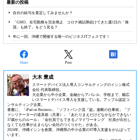
最新の投稿
自分の給与を査定してみませんか？
「GMO、在宅勤務を完全廃止 コロナ禍以降続けてきた週1日の「推
奨」も終了」をどう見る？
年に一回、沖縄で開催する唯一のビジネスITフェスです！
Share
Post
-
大木 豊成
スマートデバイス法人導入コンサルティングの
イシン株式
会社
代表取締役。
大企業から中小企業、金融からアパレル、学校まで、幅広
いスマートデバイス導入を支援している。アップル認定コ
ンサルティング企業。
著書に、「iPad on Business」「ソフトバンク流『超』速断の仕事術」「フ
ァシリテーターの道具箱（共著）」「あたりまえだけどなかなかできない
37歳からのルール」「会社員でもできるノマドワーキング 社員が出社し
なくても仕事が止まらない会社のつくりかた」がある。
2024年、
沖縄イシン
を創業。沖縄県の中小企業のIT導入支援をがんばって
います。