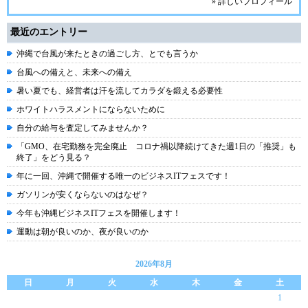
» 詳しいプロフィール
最近のエントリー
沖縄で台風が来たときの過ごし方、とでも言うか
台風への備えと、未来への備え
暑い夏でも、経営者は汗を流してカラダを鍛える必要性
ホワイトハラスメントにならないために
自分の給与を査定してみませんか？
「GMO、在宅勤務を完全廃止 コロナ禍以降続けてきた週1日の「推奨」も
終了」をどう見る？
年に一回、沖縄で開催する唯一のビジネスITフェスです！
ガソリンが安くならないのはなぜ？
今年も沖縄ビジネスITフェスを開催します！
運動は朝が良いのか、夜が良いのか
2026年8月
日
月
火
水
木
金
土
1