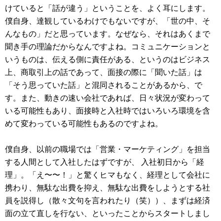
けていると「話が違う」ということを、よく耳にします。
僕自身、達観しているわけでもないですが、「世の中、そ
んなもの」だと思っています。なぜなら、それはあくまで
聞き手の理論だからなんですよね。コミュニケーションと
いうものは、伝える側に責任がある、というのはビジネス
上、商取引上の話であって、面接の際に「聞いた話」は
「そう思っていた話」と混同されることがあるから、で
す。また、動きの速い会社であれば、日々状況が変わって
いる可能性もあり、面接時と入社時ではいろいろ環境を含
めて変わっている可能性もあるのですよね。
僕自身、以前の職場では「営業・マーケティング」を担当
する人間として入社したはずですが、 入社初日から「経
理」。「え〜〜！」と驚くヒマもなく、経理として会社に
携わり、無駄な出費を抑え、無駄な出費をしようとする社
員を説得し（散々文句を言われたり（笑））、まずは経済
面の立て直しを行ない、といったことからスタートしまし