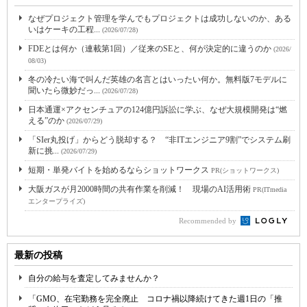
なぜプロジェクト管理を学んでもプロジェクトは成功しないのか、ある
いはケーキの工程...
(2026/07/28)
FDEとは何か（連載第1回）／従来のSEと、何が決定的に違うのか
(2026/
08/03)
冬の冷たい海で叫んだ英雄の名言とはいったい何か。無料版7モデルに
聞いたら微妙だっ...
(2026/07/28)
日本通運×アクセンチュアの124億円訴訟に学ぶ、なぜ大規模開発は“燃
える”のか
(2026/07/29)
「SIer丸投げ」からどう脱却する？ “非ITエンジニア9割”でシステム刷
新に挑...
(2026/07/29)
短期・単発バイトを始めるならショットワークス
PR(ショットワークス)
大阪ガスが月2000時間の共有作業を削減！ 現場のAI活用術
PR(ITmedia
エンタープライズ)
Recommended by
最新の投稿
自分の給与を査定してみませんか？
「GMO、在宅勤務を完全廃止 コロナ禍以降続けてきた週1日の「推