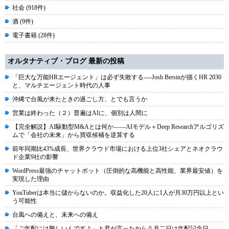
社会 (918件)
酒 (9件)
電子書籍 (28件)
オルタナティブ・ブログ 最新の投稿
「巨大な万能HRエージェント」は必ず失敗する----Josh Bersinが描くHR 2030
と、マルチエージェント時代の人事
沖縄で台風が来たときの過ごし方、とでも言うか
営業は終わった（２）普遍はAIに、個別は人間に
【完全解説】AI駆動型M&Aとは何か――AIモデル＋Deep Researchアルゴリズ
ムで「会社の未来」から買収候補を逆算する
前年同期比43%成長、世界クラウド市場における上位3社シェアとネオクラウ
ド企業9社の影響
WordPress最強のチャットボット（圧倒的な高機能と高性能、業界最安値）を
実現した理由
YouTuberは本当に儲からないのか。収益化した20人に1人が月30万円以上とい
う可能性
台風への備えと、未来への備え
「ご年配には難しいんですよ」と君が言ったから八月二日は年配記念日