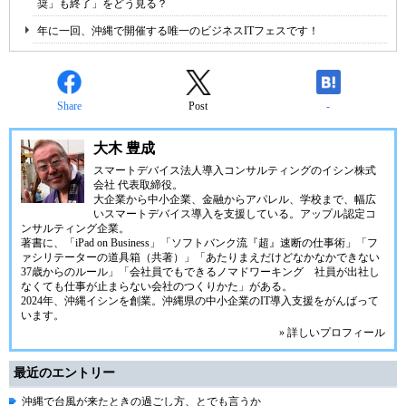
奨」も終了」をどう見る？
年に一回、沖縄で開催する唯一のビジネスITフェスです！
Share
Post
-
大木 豊成
スマートデバイス法人導入コンサルティングの
イシン株式
会社
代表取締役。
大企業から中小企業、金融からアパレル、学校まで、幅広
いスマートデバイス導入を支援している。アップル認定コ
ンサルティング企業。
著書に、「iPad on Business」「ソフトバンク流『超』速断の仕事術」「フ
ァシリテーターの道具箱（共著）」「あたりまえだけどなかなかできない
37歳からのルール」「会社員でもできるノマドワーキング 社員が出社し
なくても仕事が止まらない会社のつくりかた」がある。
2024年、
沖縄イシン
を創業。沖縄県の中小企業のIT導入支援をがんばって
います。
» 詳しいプロフィール
最近のエントリー
沖縄で台風が来たときの過ごし方、とでも言うか