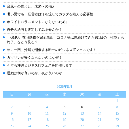
台風への備えと、未来への備え
暑い夏でも、経営者は汗を流してカラダを鍛える必要性
ホワイトハラスメントにならないために
自分の給与を査定してみませんか？
「GMO、在宅勤務を完全廃止 コロナ禍以降続けてきた週1日の「推奨」も
終了」をどう見る？
年に一回、沖縄で開催する唯一のビジネスITフェスです！
ガソリンが安くならないのはなぜ？
今年も沖縄ビジネスITフェスを開催します！
運動は朝が良いのか、夜が良いのか
2026年8月
日
月
火
水
木
金
土
1
2
3
4
5
6
7
8
9
10
11
12
13
14
15
16
17
18
19
20
21
22
23
24
25
26
27
28
29