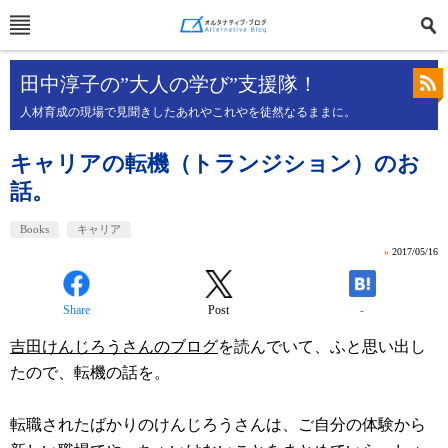
田中淳子の”大人の学び”支援隊！
人材育成の現場で見聞きしたあれやこれやを徒然なるままに。
キャリアの転機（トランジション）のお
話。
Books
キャリア
»
2017/05/16
Share
Post
-
吉田けんじろうさんのブログ
を読んでいて、ふと思い出し
たので、転機の話を。
転職されたばかりのけんじろうさんは、ご自分の体験から