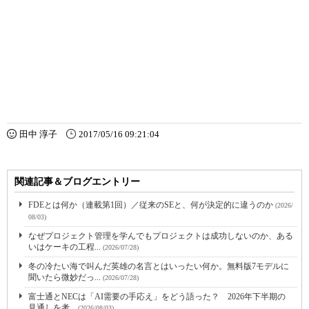
田中 淳子
2017/05/16 09:21:04
関連記事＆ブログエントリー
FDEとは何か（連載第1回）／従来のSEと、何が決定的に違うのか
(2026/
08/03)
なぜプロジェクト管理を学んでもプロジェクトは成功しないのか、ある
いはケーキの工程...
(2026/07/28)
冬の冷たい海で叫んだ英雄の名言とはいったい何か。無料版7モデルに
聞いたら微妙だっ...
(2026/07/28)
富士通とNECは「AI需要の手応え」をどう語った？ 2026年下半期の
見通しを考...
(2026/08/03)