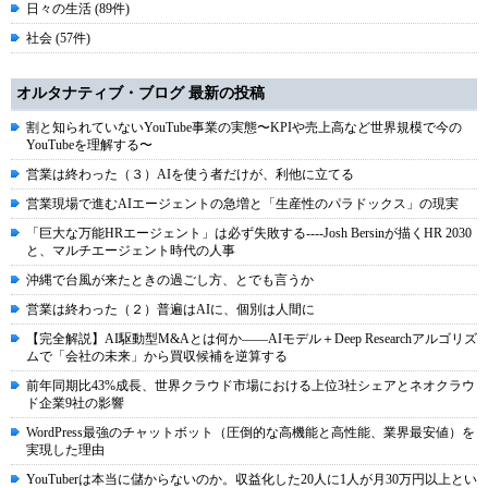
日々の生活 (89件)
社会 (57件)
オルタナティブ・ブログ 最新の投稿
割と知られていないYouTube事業の実態〜KPIや売上高など世界規模で今の
YouTubeを理解する〜
営業は終わった（３）AIを使う者だけが、利他に立てる
営業現場で進むAIエージェントの急増と「生産性のパラドックス」の現実
「巨大な万能HRエージェント」は必ず失敗する----Josh Bersinが描くHR 2030
と、マルチエージェント時代の人事
沖縄で台風が来たときの過ごし方、とでも言うか
営業は終わった（２）普遍はAIに、個別は人間に
【完全解説】AI駆動型M&Aとは何か――AIモデル＋Deep Researchアルゴリズ
ムで「会社の未来」から買収候補を逆算する
前年同期比43%成長、世界クラウド市場における上位3社シェアとネオクラウ
ド企業9社の影響
WordPress最強のチャットボット（圧倒的な高機能と高性能、業界最安値）を
実現した理由
YouTuberは本当に儲からないのか。収益化した20人に1人が月30万円以上とい