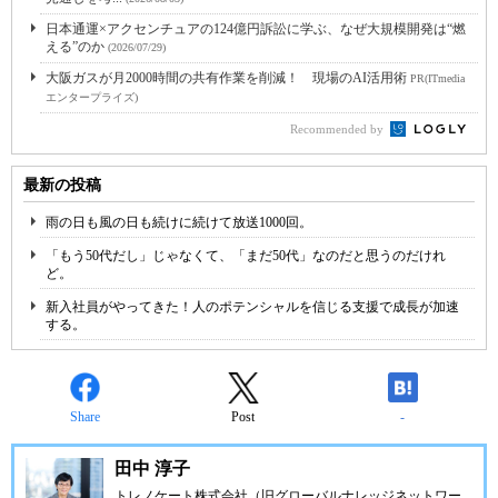
日本通運×アクセンチュアの124億円訴訟に学ぶ、なぜ大規模開発は“燃
える”のか
(2026/07/29)
大阪ガスが月2000時間の共有作業を削減！ 現場のAI活用術
PR(ITmedia
エンタープライズ)
Recommended by
最新の投稿
雨の日も風の日も続けに続けて放送1000回。
「もう50代だし」じゃなくて、「まだ50代」なのだと思うのだけれ
ど。
新入社員がやってきた！人のポテンシャルを信じる支援で成長が加速
する。
Share
Post
-
田中 淳子
トレノケート株式会社（旧グローバルナレッジネットワー