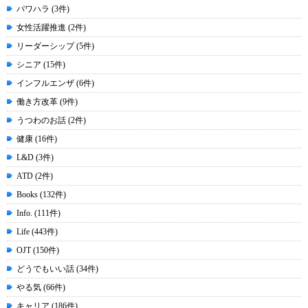
パワハラ (3件)
女性活躍推進 (2件)
リーダーシップ (5件)
シニア (15件)
インフルエンザ (6件)
働き方改革 (9件)
うつわのお話 (2件)
健康 (16件)
L&D (3件)
ATD (2件)
Books (132件)
Info. (111件)
Life (443件)
OJT (150件)
どうでもいい話 (34件)
やる気 (66件)
キャリア (186件)