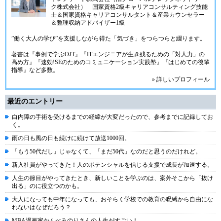
ク株式会社）
国家資格2級キャリアコンサルティング技能
士＆国家資格キャリアコンサルタント＆産業カウンセラー
＆整理収納アドバイザー1級
”働く大人の学び”を支援しながら得た「気づき」をつらつらと綴ります。
著書は『事例で学ぶOJT』『ITエンジニアが生き残るための「対人力」の
高め方』『速効!SEのためのコミュニケーション実践塾』『はじめての後輩
指導』など多数。
» 詳しいプロフィール
最近のエントリー
白内障の手術を受けるまでの経緯が大変だったので、参考までに記録してお
く。
雨の日も風の日も続けに続けて放送1000回。
「もう50代だし」じゃなくて、「まだ50代」なのだと思うのだけれど。
新入社員がやってきた！人のポテンシャルを信じる支援で成長が加速する。
人生の節目がやってきたとき、新しいことを学ぶのは、案外そこから「抜け
出る」のに役立つのかも。
大人になっても中年になっても、おそらく学校での教育の呪縛から自由にな
れないはなぜだろう？
MBA漫画家かんべみのりさんの人生がすごい！