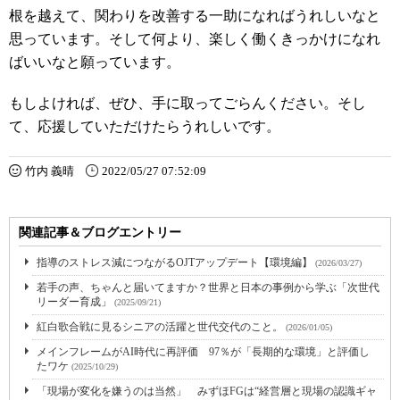
根を越えて、関わりを改善する一助になればうれしいなと
思っています。そして何より、楽しく働くきっかけになれ
ばいいなと願っています。
もしよければ、ぜひ、手に取ってごらんください。そし
て、応援していただけたらうれしいです。
竹内 義晴
2022/05/27 07:52:09
関連記事＆ブログエントリー
指導のストレス減につながるOJTアップデート【環境編】
(2026/03/27)
若手の声、ちゃんと届いてますか？世界と日本の事例から学ぶ「次世代
リーダー育成」
(2025/09/21)
紅白歌合戦に見るシニアの活躍と世代交代のこと。
(2026/01/05)
メインフレームがAI時代に再評価 97％が「長期的な環境」と評価し
たワケ
(2025/10/29)
「現場が変化を嫌うのは当然」 みずほFGは“経営層と現場の認識ギャ