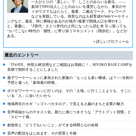
一人ひとりの「楽しい」で、しごとのみらいを創る。――
新潟で
NPO法人しごとのみらい
を運営しながら、東京のサ
イボウズでもはたらく。複業、二拠点ワーク、テレワーク
などを実践している。得意なのは人材育成やWebマーケティ
ングなど。最近、特に興味があるのが地方×複業で関係人口を増やすこ
と。著書に、『Z世代・さとり世代の上司になったら読む本 引っ張っても
ついてこない時代の「個性」に寄り添うマネジメント（翔泳社）』などが
ある。
» 詳しいプロフィール
最近のエントリー
「ITやDX、外部人材活用などご相談はお気軽に！」MYOKO BASE CAMPを
長期で契約することにしました
親子ワーケーションに参加された家族の「もっとも多い構成」は？──当初の
予想と違った「参加者の特徴」
ボクがワーケーションに行くのは、その「土地」に行くことよりも、そこに
いる「人」に会いたいから
地域再生のカギ「シゴトバカタログ」で見える上越のまちと企業の魅力
音声収録からのテキスト化。新たに身につきそうな「アウトプット習慣」と
「スピード感」
創造性と「どうでもいいこと」ができる時間と心の余裕
音声の配信をはじめます。その背景と今後