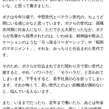
いな、と思って書きました。
ボクは今年51歳で、中堅世代とベテラン世代の、ちょうど
間にいる感じかなと思っています。ボクらの世代は、就職
氷河期に社会人になり、ただでさえ大変だったなか、ボク
らが先輩から指導されたのは、いわゆる、精神論や飲みニ
ケーションのような「引っ張るリーダーシップ」や「昭和
のマネジメント」。それを、みっちりと仕込まれた世代で
す。
そのため、ボクらが仕込まれてきた関わり方で若い世代と
接すると、やれ「パワハラだ」「モラハラだ」と言われて
しまいます。下手をすると、若手社員の心を折ってしまい
ます。それが怖くて、若い世代とのよい距離感が掴めない
と、悩んでいる人もいます。
また、いままでだったら、定年まで働いたら、あとは年金
で悠々自適な生活だったはずなのに、急に「人生100年時