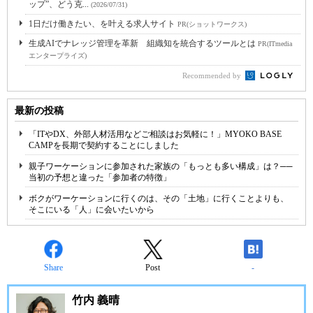
ップ”、どう克...
(2026/07/31)
1日だけ働きたい、を叶える求人サイト
PR(ショットワークス)
生成AIでナレッジ管理を革新 組織知を統合するツールとは
PR(ITmedia
エンタープライズ)
Recommended by
最新の投稿
「ITやDX、外部人材活用などご相談はお気軽に！」MYOKO BASE
CAMPを長期で契約することにしました
親子ワーケーションに参加された家族の「もっとも多い構成」は？──
当初の予想と違った「参加者の特徴」
ボクがワーケーションに行くのは、その「土地」に行くことよりも、
そこにいる「人」に会いたいから
Share
Post
-
竹内 義晴