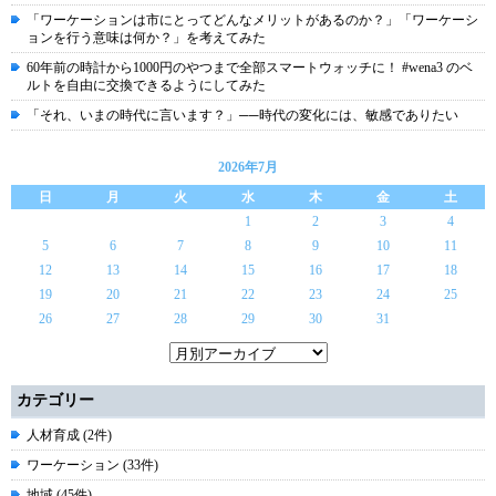
「ワーケーションは市にとってどんなメリットがあるのか？」「ワーケーシ
ョンを行う意味は何か？」を考えてみた
60年前の時計から1000円のやつまで全部スマートウォッチに！ #wena3 のベ
ルトを自由に交換できるようにしてみた
「それ、いまの時代に言います？」──時代の変化には、敏感でありたい
2026年7月
日
月
火
水
木
金
土
1
2
3
4
5
6
7
8
9
10
11
12
13
14
15
16
17
18
19
20
21
22
23
24
25
26
27
28
29
30
31
カテゴリー
人材育成 (2件)
ワーケーション (33件)
地域 (45件)