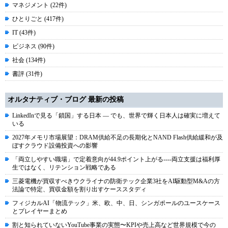
マネジメント (22件)
ひとりごと (417件)
IT (43件)
ビジネス (90件)
社会 (134件)
書評 (31件)
オルタナティブ・ブログ 最新の投稿
LinkedInで見る「鎖国」する日本 ― でも、世界で輝く日本人は確実に増えて
いる
2027年メモリ市場展望：DRAM供給不足の長期化とNAND Flash供給緩和が及
ぼすクラウド設備投資への影響
「両立しやすい職場」で定着意向が44.9ポイント上がる----両立支援は福利厚
生ではなく、リテンション戦略である
三菱電機が買収すべきウクライナの防衛テック企業3社をAI駆動型M&Aの方
法論で特定、買収金額を割り出すケーススタディ
フィジカルAI「物流テック」米、欧、中、日、シンガポールのユースケース
とプレイヤーまとめ
割と知られていないYouTube事業の実態〜KPIや売上高など世界規模で今の