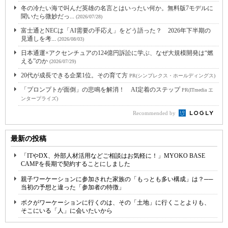
冬の冷たい海で叫んだ英雄の名言とはいったい何か。無料版7モデルに
聞いたら微妙だっ...
(2026/07/28)
富士通とNECは「AI需要の手応え」をどう語った？ 2026年下半期の
見通しを考...
(2026/08/03)
日本通運×アクセンチュアの124億円訴訟に学ぶ、なぜ大規模開発は“燃
える”のか
(2026/07/29)
20代が成長できる企業1位。その育て方
PR(シンプレクス・ホールディングス)
「プロンプトが面倒」の悲鳴を解消！ AI定着のステップ
PR(ITmedia エ
ンタープライズ)
Recommended by
最新の投稿
「ITやDX、外部人材活用などご相談はお気軽に！」MYOKO BASE
CAMPを長期で契約することにしました
親子ワーケーションに参加された家族の「もっとも多い構成」は？──
当初の予想と違った「参加者の特徴」
ボクがワーケーションに行くのは、その「土地」に行くことよりも、
そこにいる「人」に会いたいから