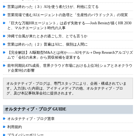
営業は終わった（３）AIを使う者だけが、利他に立てる
営業現場で進むAIエージェントの急増と「生産性のパラドックス」の現実
「巨大な万能HRエージェント」は必ず失敗する----Josh Bersinが描くHR 2030
と、マルチエージェント時代の人事
沖縄で台風が来たときの過ごし方、とでも言うか
営業は終わった（２）普遍はAIに、個別は人間に
【完全解説】AI駆動型M&Aとは何か――AIモデル＋Deep Researchアルゴリズ
ムで「会社の未来」から買収候補を逆算する
前年同期比43%成長、世界クラウド市場における上位3社シェアとネオクラウ
ド企業9社の影響
オルタナティブ・ブログは、専門スタッフにより、企画・構成されていま
す。入力頂いた内容は、アイティメディアの他、オルタナティブ・ブロ
グ、及び本記事執筆会社に提供されます。
オルタナティブ・ブログ GUIDE
オルタナティブ・ブログ憲章
利用規約
プライバシーポリシー