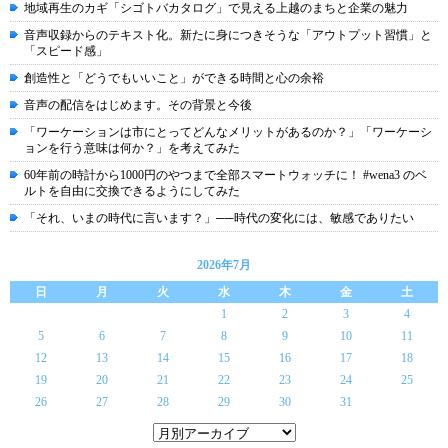
地域再生のカギ「シゴトバカタログ」で見える上越のまちと企業の魅力
音声収録からのテキスト化。新たに身につきそうな「アウトプット習慣」と
「スピード感」
創造性と「どうでもいいこと」ができる時間と心の余裕
音声の配信をはじめます。その背景と今後
「ワーケーションは市にとってどんなメリットがあるのか？」「ワーケーシ
ョンを行う意味は何か？」を考えてみた
60年前の時計から1000円のやつまで全部スマートウォッチに！ #wena3 のベ
ルトを自由に交換できるようにしてみた
「それ、いまの時代に言います？」──時代の変化には、敏感でありたい
2026年7月
日
月
火
水
木
金
土
1
2
3
4
5
6
7
8
9
10
11
12
13
14
15
16
17
18
19
20
21
22
23
24
25
26
27
28
29
30
31