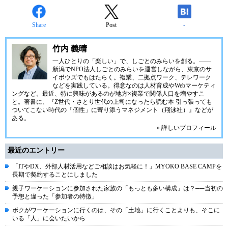
Share
Post
-
竹内 義晴
一人ひとりの「楽しい」で、しごとのみらいを創る。――
新潟で
NPO法人しごとのみらい
を運営しながら、東京のサ
イボウズでもはたらく。複業、二拠点ワーク、テレワーク
などを実践している。得意なのは人材育成やWebマーケティ
ングなど。最近、特に興味があるのが地方×複業で関係人口を増やすこ
と。著書に、『Z世代・さとり世代の上司になったら読む本 引っ張っても
ついてこない時代の「個性」に寄り添うマネジメント（翔泳社）』などが
ある。
» 詳しいプロフィール
最近のエントリー
「ITやDX、外部人材活用などご相談はお気軽に！」MYOKO BASE CAMPを
長期で契約することにしました
親子ワーケーションに参加された家族の「もっとも多い構成」は？──当初の
予想と違った「参加者の特徴」
ボクがワーケーションに行くのは、その「土地」に行くことよりも、そこに
いる「人」に会いたいから