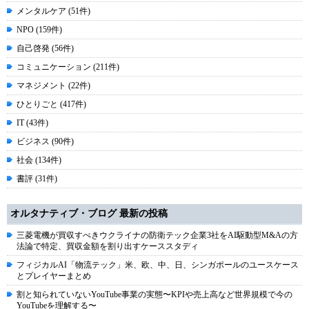
メンタルケア (51件)
NPO (159件)
自己啓発 (56件)
コミュニケーション (211件)
マネジメント (22件)
ひとりごと (417件)
IT (43件)
ビジネス (90件)
社会 (134件)
書評 (31件)
オルタナティブ・ブログ 最新の投稿
三菱電機が買収すべきウクライナの防衛テック企業3社をAI駆動型M&Aの方
法論で特定、買収金額を割り出すケーススタディ
フィジカルAI「物流テック」米、欧、中、日、シンガポールのユースケース
とプレイヤーまとめ
割と知られていないYouTube事業の実態〜KPIや売上高など世界規模で今の
YouTubeを理解する〜