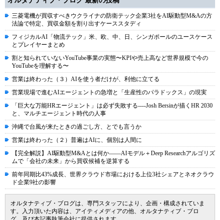
オルタナティブ・ブログ 最新の投稿
三菱電機が買収すべきウクライナの防衛テック企業3社をAI駆動型M&Aの方
法論で特定、買収金額を割り出すケーススタディ
フィジカルAI「物流テック」米、欧、中、日、シンガポールのユースケース
とプレイヤーまとめ
割と知られていないYouTube事業の実態〜KPIや売上高など世界規模で今の
YouTubeを理解する〜
営業は終わった（３）AIを使う者だけが、利他に立てる
営業現場で進むAIエージェントの急増と「生産性のパラドックス」の現実
「巨大な万能HRエージェント」は必ず失敗する----Josh Bersinが描くHR 2030
と、マルチエージェント時代の人事
沖縄で台風が来たときの過ごし方、とでも言うか
営業は終わった（２）普遍はAIに、個別は人間に
【完全解説】AI駆動型M&Aとは何か――AIモデル＋Deep Researchアルゴリズ
ムで「会社の未来」から買収候補を逆算する
前年同期比43%成長、世界クラウド市場における上位3社シェアとネオクラウ
ド企業9社の影響
オルタナティブ・ブログは、専門スタッフにより、企画・構成されていま
す。入力頂いた内容は、アイティメディアの他、オルタナティブ・ブロ
グ、及び本記事執筆会社に提供されます。