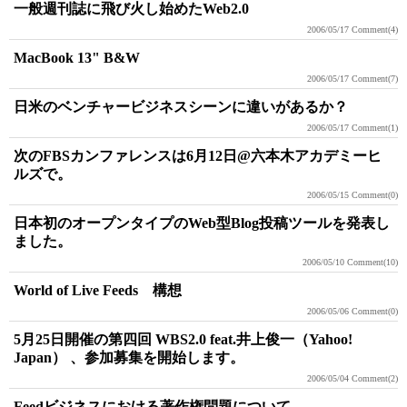
一般週刊誌に飛び火し始めたWeb2.0
2006/05/17
Comment(4)
MacBook 13" B&W
2006/05/17
Comment(7)
日米のベンチャービジネスシーンに違いがあるか？
2006/05/17
Comment(1)
次のFBSカンファレンスは6月12日@六本木アカデミーヒ
ルズで。
2006/05/15
Comment(0)
日本初のオープンタイプのWeb型Blog投稿ツールを発表し
ました。
2006/05/10
Comment(10)
World of Live Feeds 構想
2006/05/06
Comment(0)
5月25日開催の第四回 WBS2.0 feat.井上俊一（Yahoo!
Japan） 、参加募集を開始します。
2006/05/04
Comment(2)
Feedビジネスにおける著作権問題について