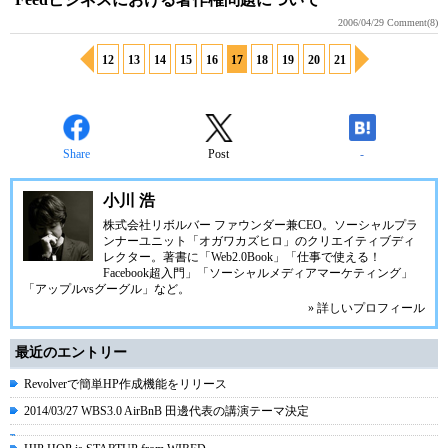
2006/04/29
Comment(8)
12
13
14
15
16
17
18
19
20
21
Share
Post
-
小川 浩
株式会社リボルバー ファウンダー兼CEO。ソーシャルプラ
ンナーユニット「オガワカズヒロ」のクリエイティブディ
レクター。著書に「Web2.0Book」「仕事で使える！
Facebook超入門」「ソーシャルメディアマーケティング」
「アップルvsグーグル」など。
» 詳しいプロフィール
最近のエントリー
Revolverで簡単HP作成機能をリリース
2014/03/27 WBS3.0 AirBnB 田邊代表の講演テーマ決定