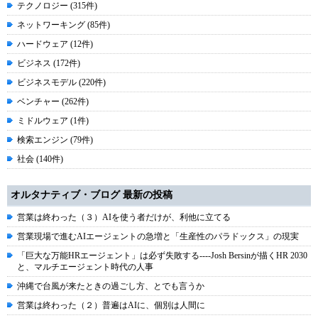
テクノロジー (315件)
ネットワーキング (85件)
ハードウェア (12件)
ビジネス (172件)
ビジネスモデル (220件)
ベンチャー (262件)
ミドルウェア (1件)
検索エンジン (79件)
社会 (140件)
オルタナティブ・ブログ 最新の投稿
営業は終わった（３）AIを使う者だけが、利他に立てる
営業現場で進むAIエージェントの急増と「生産性のパラドックス」の現実
「巨大な万能HRエージェント」は必ず失敗する----Josh Bersinが描くHR 2030
と、マルチエージェント時代の人事
沖縄で台風が来たときの過ごし方、とでも言うか
営業は終わった（２）普遍はAIに、個別は人間に