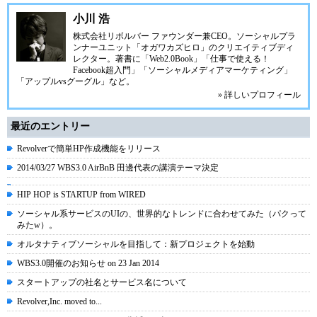
小川 浩
株式会社リボルバー ファウンダー兼CEO。ソーシャルプラ
ンナーユニット「オガワカズヒロ」のクリエイティブディ
レクター。著書に「Web2.0Book」「仕事で使える！
Facebook超入門」「ソーシャルメディアマーケティング」
「アップルvsグーグル」など。
» 詳しいプロフィール
最近のエントリー
Revolverで簡単HP作成機能をリリース
2014/03/27 WBS3.0 AirBnB 田邊代表の講演テーマ決定
HIP HOP is STARTUP from WIRED
ソーシャル系サービスのUIの、世界的なトレンドに合わせてみた（パクって
みたw）。
オルタナティブソーシャルを目指して：新プロジェクトを始動
WBS3.0開催のお知らせ on 23 Jan 2014
スタートアップの社名とサービス名について
Revolver,Inc. moved to...