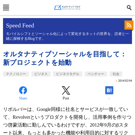
Speed Feed
モバイルシフトとソーシャル化によって変化するネットの世界を、読者と一
緒に探検するBlogです。
オルタナティブソーシャルを目指して：
新プロジェクトを始動
テクノロジー
ビジネス
ビジネスモデル
ベンチャー
社会
»
2014/02/04
Share
Post
-
リボルバーは、Google同様に社名とサービスが一致してい
て、Revolverというプロダクトを開発し、活用事例を作りつ
つ啓蒙活動に勤しんでいるわけですが、2012年9月のβスタ
ート以来、もっとも多かった機能や利用目的に対するリク