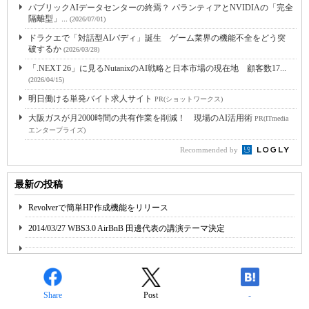
パブリックAIデータセンターの終焉？ パランティアとNVIDIAの「完全
隔離型」...
(2026/07/01)
ドラクエで「対話型AIバディ」誕生 ゲーム業界の機能不全をどう突
破するか
(2026/03/28)
「.NEXT 26」に見るNutanixのAI戦略と日本市場の現在地 顧客数17...
(2026/04/15)
明日働ける単発バイト求人サイト
PR(ショットワークス)
大阪ガスが月2000時間の共有作業を削減！ 現場のAI活用術
PR(ITmedia
エンタープライズ)
Recommended by
最新の投稿
Revolverで簡単HP作成機能をリリース
2014/03/27 WBS3.0 AirBnB 田邊代表の講演テーマ決定
Share
Post
-