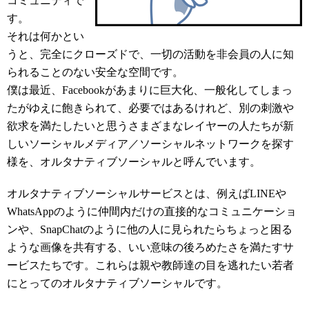
コミュニティで
す。
それは何かとい
うと、完全にクローズドで、一切の活動を非会員の人に知
られることのない安全な空間です。
僕は最近、Facebookがあまりに巨大化、一般化してしまっ
たがゆえに飽きられて、必要ではあるけれど、別の刺激や
欲求を満たしたいと思うさまざまなレイヤーの人たちが新
しいソーシャルメディア／ソーシャルネットワークを探す
様を、オルタナティブソーシャルと呼んでいます。
オルタナティブソーシャルサービスとは、例えばLINEや
WhatsAppのように仲間内だけの直接的なコミュニケーショ
ンや、SnapChatのように他の人に見られたらちょっと困る
ような画像を共有する、いい意味の後ろめたさを満たすサ
ービスたちです。これらは親や教師達の目を逃れたい若者
にとってのオルタナティブソーシャルです。