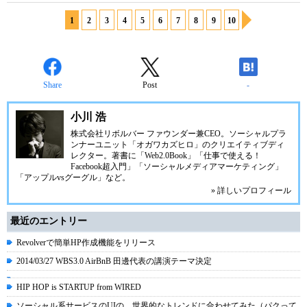
1
2
3
4
5
6
7
8
9
10
Share
Post
-
小川 浩
株式会社リボルバー ファウンダー兼CEO。ソーシャルプラ
ンナーユニット「オガワカズヒロ」のクリエイティブディ
レクター。著書に「Web2.0Book」「仕事で使える！
Facebook超入門」「ソーシャルメディアマーケティング」
「アップルvsグーグル」など。
» 詳しいプロフィール
最近のエントリー
Revolverで簡単HP作成機能をリリース
2014/03/27 WBS3.0 AirBnB 田邊代表の講演テーマ決定
HIP HOP is STARTUP from WIRED
ソーシャル系サービスのUIの、世界的なトレンドに合わせてみた（パクって