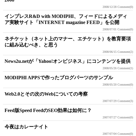
2008/12/28
Comment(0)
インプレスR&D with MODIPHI、フィードによるメディ
ア実験サイト「INTERNET magazine FEED」を公開
2008/07/01
Comment(0)
ネチケット（ネット上のマナー、エチケット）を教育要項
に組み込むべき、と思う
2008/06/15
Comment(2)
News2u.netが「Yahoo!オンビジネス」にコンテンツを提供
2008/05/26
Comment(1)
MODIPHI APPSで作ったブログパーツのサンプル
2008/05/20
Comment(0)
Web2.0とその次のWebについての考察
2007/07/29
Comment(3)
Feed版Speed FeedのSEO効果は如何に？
2007/07/27
Comment(0)
今夜はカレーナイト
2007/07/04
Comment(0)