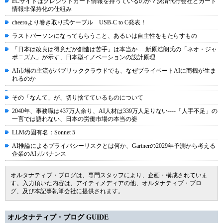
ECサイトはクレジットカード情報を持っているのか？決済代行会社とカード
情報非保持化の仕組み
cheeroより巻き取り式ケーブル USB-C to C発表！
ラストパーソンになってもらうこと、あるいは自主性をもたらすもの
「日本は改良は得意だが創造は苦手」は本当か----新原浩朗氏の「ネオ・ジャ
ポニズム」が示す、日本型イノベーションの設計原理
AI市場の主流がパブリッククラウドでも、なぜプライベートAIに商機が生ま
れるのか
その「なんて」が、切り捨てているものについて
2040年、事務職は437万人余り、AI人材は339万人足りない----「人手不足」の
一言では語れない、日本の労働市場の本当の姿
LLMの固有名：Sonnet 5
AI推論によるプライバシーリスクとは何か、Gartnerの2029年予測から考える
企業のAIガバナンス
オルタナティブ・ブログは、専門スタッフにより、企画・構成されていま
す。入力頂いた内容は、アイティメディアの他、オルタナティブ・ブロ
グ、及び本記事執筆会社に提供されます。
オルタナティブ・ブログ GUIDE