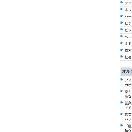
テク
ネッ
ハー
ビジネ
ビジ
ベン
ミド
検索
社会 
オル
フィ
ガポ
割と
高な
営業
てる
営業
パラ
「巨
Jo