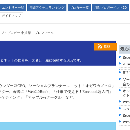
エントリー一覧
月間アクセスランキング
ブロガー一覧
月間ブロガーベスト30
ガイドマップ
ブ・ブロガー 小川 浩 プロフィール
RSS
最近
Re
るネットの世界を、読者と一緒に探検するBlogです。
201
HIP
ソー
合わ
ウンダー兼CEO。ソーシャルプランナーユニット「オガワカズヒロ」
オル
ー。著書に「Web2.0Book」「仕事で使える！Facebook超入門」
クト
ケティング」「アップルvsグーグル」など。
WBS
スタ
Revol
WBS