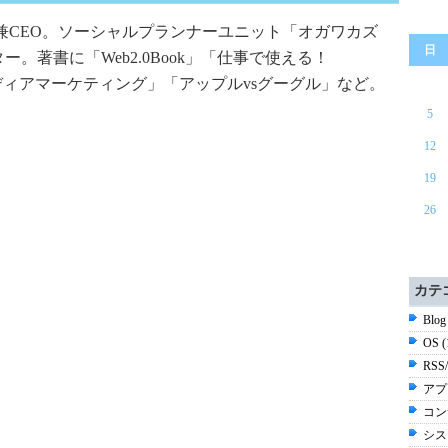
兼CEO。ソーシャルプランナーユニット「オガワカズ
日
。著書に「Web2.0Book」「仕事で使える！
ルメディアマーケティング」「アップルvsグーグル」など。
5
12
19
26
カテ
Blog
OS 
RSS
アプ
コン
シス