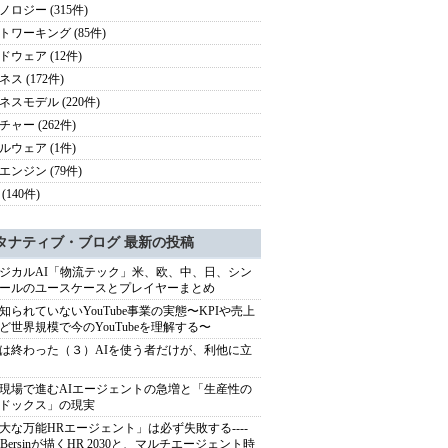
ノロジー (315件)
トワーキング (85件)
ドウェア (12件)
ス (172件)
ネスモデル (220件)
チャー (262件)
ルウェア (1件)
エンジン (79件)
(140件)
タナティブ・ブログ 最新の投稿
ジカルAI「物流テック」米、欧、中、日、シン
ールのユースケースとプレイヤーまとめ
知られていないYouTube事業の実態〜KPIや売上
ど世界規模で今のYouTubeを理解する〜
は終わった（３）AIを使う者だけが、利他に立
現場で進むAIエージェントの急増と「生産性の
ドックス」の現実
大な万能HRエージェント」は必ず失敗する----
sh Bersinが描くHR 2030と、マルチエージェント時