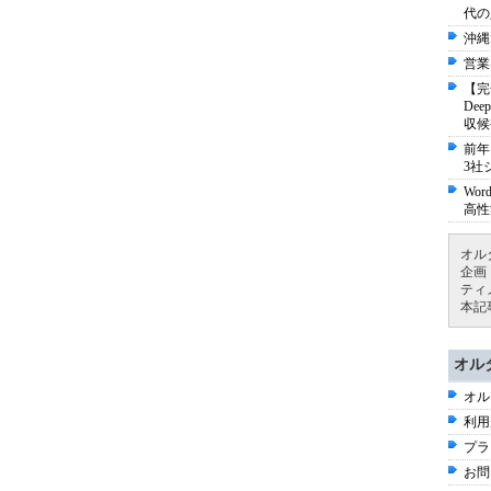
代の
沖縄
営業
【完
De
収候
前年
3社
Wo
高性
オル
企画
ティ
本記
オル
オル
利用
プラ
お問