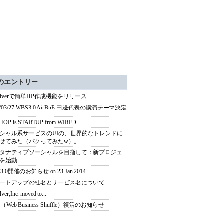
のエントリー
volverで簡単HP作成機能をリリース
4/03/27 WBS3.0 AirBnB 田邊代表の講演テーマ決定
 HOP is STARTUP from WIRED
シャル系サービスのUIの、世界的なトレンドに
せてみた（パクってみたw）。
タナティブソーシャルを目指して：新プロジェ
を始動
3.0開催のお知らせ on 23 Jan 2014
ートアップの社名とサービス名について
ver,Inc. moved to...
（Web Business Shuffle）復活のお知らせ