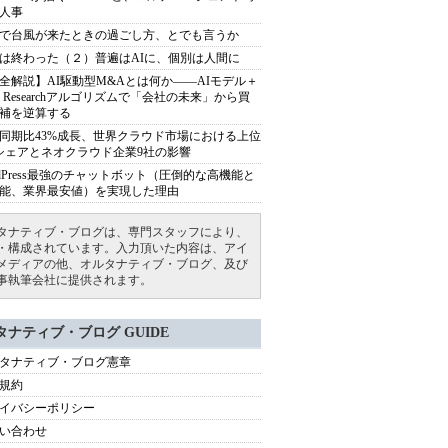
人事
で台風が来たときの過ごし方、とでも言うか
は終わった（２）普遍はAIに、個別は人間に
全解説】AI駆動型M&Aとは何か――AIモデル＋
ep Researchアルゴリズムで「会社の未来」から買
補を逆算する
同期比43%成長、世界クラウド市場における上位
シェアとネオクラウド企業9社の影響
rdPress最強のチャットボット（圧倒的な高機能と
能、業界最安値）を実現した理由
タナティブ・ブログは、専門スタッフにより、
・構成されています。入力頂いた内容は、アイ
メディアの他、オルタナティブ・ブログ、及び
事執筆会社に提供されます。
タナティブ・ブログ GUIDE
タナティブ・ブログ憲章
規約
イバシーポリシー
い合わせ