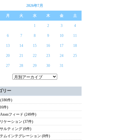
2026年7月
月
火
水
木
金
土
1
2
3
4
6
7
8
9
10
11
13
14
15
16
17
18
20
21
22
23
24
25
27
28
29
30
31
ゴリー
 (186件)
(16件)
/Atomフィード (249件)
リケーション (37件)
サルティング (6件)
テムインテグレーション (8件)