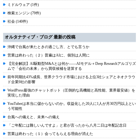
ミドルウェア (1件)
検索エンジン (79件)
社会 (140件)
オルタナティブ・ブログ 最新の投稿
沖縄で台風が来たときの過ごし方、とでも言うか
営業は終わった（２）普遍はAIに、個別は人間に
【完全解説】AI駆動型M&Aとは何か――AIモデル＋Deep Researchアルゴリズ
ムで「会社の未来」から買収候補を逆算する
前年同期比43%成長、世界クラウド市場における上位3社シェアとネオクラウ
ド企業9社の影響
WordPress最強のチャットボット（圧倒的な高機能と高性能、業界最安値）を
実現した理由
YouTuberは本当に儲からないのか。収益化した20人に1人が月30万円以上とい
う可能性
台風への備えと、未来への備え
「ご年配には難しいんですよ」と君が言ったから八月二日は年配記念日
営業は終わった（１）会ってもらえる理由が消えた