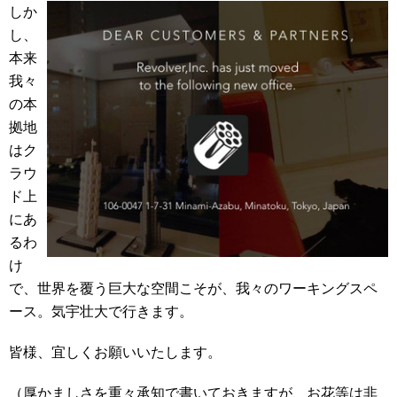
しか
し、
本来
我々
の本
拠地
はク
ラウ
ド上
にあ
るわ
け
で、世界を覆う巨大な空間こそが、我々のワーキングスペ
ース。気宇壮大で行きます。
皆様、宜しくお願いいたします。
（厚かましさを重々承知で書いておきますが、お花等は非