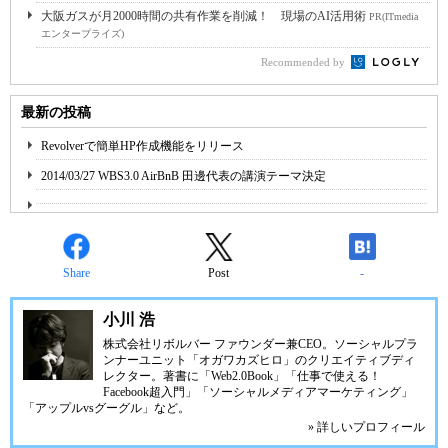
大阪ガスが月2000時間の共有作業を削減！ 現場のAI活用術
PR(ITmedia
エンタープライズ)
Recommended by
最新の投稿
Revolverで簡単HP作成機能をリリース
2014/03/27 WBS3.0 AirBnB 田邊代表の講演テーマ決定
Share
Post
-
小川 浩
株式会社リボルバー ファウンダー兼CEO。ソーシャルプラ
ンナーユニット「オガワカズヒロ」のクリエイティブディ
レクター。著書に「Web2.0Book」「仕事で使える！
Facebook超入門」「ソーシャルメディアマーケティング」
「アップルvsグーグル」など。
» 詳しいプロフィール