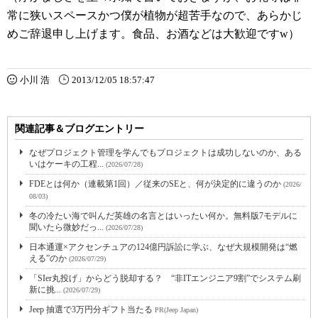
常に狭いスペースかつ僕が植物が超苦手なので、あらかじ
めご辞退申し上げます。食品、お酒などは大歓迎ですw）
小川 浩
2013/12/05 18:57:47
関連記事＆ブログエントリー
なぜプロジェクト管理を学んでもプロジェクトは成功しないのか、ある
いはケーキの工程...
(2026/07/28)
FDEとは何か（連載第1回）／従来のSEと、何が決定的に違うのか
(2026/
08/03)
冬の冷たい海で叫んだ英雄の名言とはいったい何か。無料版7モデルに
聞いたら微妙だっ...
(2026/07/28)
日本通運×アクセンチュアの124億円訴訟に学ぶ、なぜ大規模開発は“燃
える”のか
(2026/07/29)
「SIer丸投げ」からどう脱却する？ “非ITエンジニア9割”でシステム刷
新に挑...
(2026/07/29)
Jeep 抽選で3万円分ギフト当たる
PR(Jeep Japan)