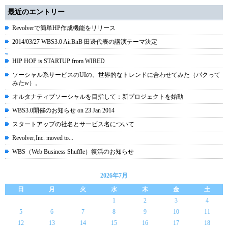
最近のエントリー
Revolverで簡単HP作成機能をリリース
2014/03/27 WBS3.0 AirBnB 田邊代表の講演テーマ決定
HIP HOP is STARTUP from WIRED
ソーシャル系サービスのUIの、世界的なトレンドに合わせてみた（パクって
みたw）。
オルタナティブソーシャルを目指して：新プロジェクトを始動
WBS3.0開催のお知らせ on 23 Jan 2014
スタートアップの社名とサービス名について
Revolver,Inc. moved to...
WBS（Web Business Shuffle）復活のお知らせ
2026年7月
日
月
火
水
木
金
土
1
2
3
4
5
6
7
8
9
10
11
12
13
14
15
16
17
18