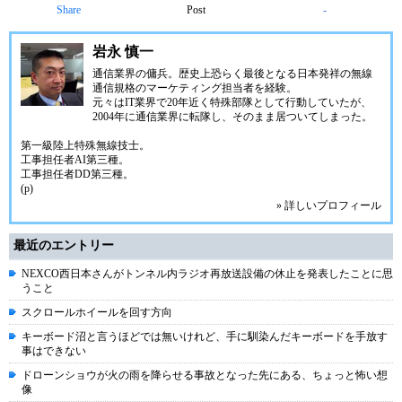
Share
Post
-
岩永 慎一
通信業界の傭兵。歴史上恐らく最後となる日本発祥の無線
通信規格のマーケティング担当者を経験。
元々はIT業界で20年近く特殊部隊として行動していたが、
2004年に通信業界に転隊し、そのまま居ついてしまった。
第一級陸上特殊無線技士。
工事担任者AI第三種。
工事担任者DD第三種。
(p)
» 詳しいプロフィール
最近のエントリー
NEXCO西日本さんがトンネル内ラジオ再放送設備の休止を発表したことに思
うこと
スクロールホイールを回す方向
キーボード沼と言うほどでは無いけれど、手に馴染んだキーボードを手放す
事はできない
ドローンショウが火の雨を降らせる事故となった先にある、ちょっと怖い想
像