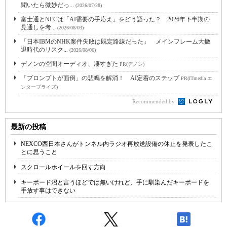
聞いたら微妙だっ...
(2026/07/28)
富士通とNECは「AI需要の手応え」をどう語った？ 2026年下半期の
見通しを考...
(2026/08/03)
「日本IBMのNHK案件失敗は既定路線だった」 メインフレーム大撤
退時代のリスク...
(2026/08/06)
デノンの空間オーディオ、凄すぎた
PR(デノン)
「プロンプトが面倒」の悲鳴を解消！ AI定着のステップ
PR(ITmedia エ
ンタープライズ)
Recommended by
最新の投稿
NEXCO西日本さんがトンネル内ラジオ再放送設備の休止を発表したこ
とに思うこと
スクロールホイールを回す方向
キーボード沼と言うほどでは無いけれど、手に馴染んだキーボードを
手放す事はできない