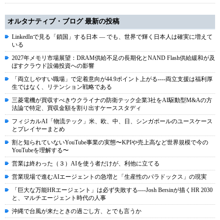
オルタナティブ・ブログ 最新の投稿
LinkedInで見る「鎖国」する日本 ― でも、世界で輝く日本人は確実に増えて
いる
2027年メモリ市場展望：DRAM供給不足の長期化とNAND Flash供給緩和が及
ぼすクラウド設備投資への影響
「両立しやすい職場」で定着意向が44.9ポイント上がる----両立支援は福利厚
生ではなく、リテンション戦略である
三菱電機が買収すべきウクライナの防衛テック企業3社をAI駆動型M&Aの方
法論で特定、買収金額を割り出すケーススタディ
フィジカルAI「物流テック」米、欧、中、日、シンガポールのユースケース
とプレイヤーまとめ
割と知られていないYouTube事業の実態〜KPIや売上高など世界規模で今の
YouTubeを理解する〜
営業は終わった（３）AIを使う者だけが、利他に立てる
営業現場で進むAIエージェントの急増と「生産性のパラドックス」の現実
「巨大な万能HRエージェント」は必ず失敗する----Josh Bersinが描くHR 2030
と、マルチエージェント時代の人事
沖縄で台風が来たときの過ごし方、とでも言うか