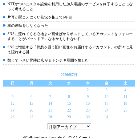
NTTがついにメタル設備を利用した加入電話のサービスを終了することにな
って考えること
片耳が聞こえにくい状況を抱えて6年目
車の運転をしなくなった
SNSに流れてくる心地よい画像ばかりポストしているアカウントをフォロー
することがバックドアになるかもしれない件
SNSに増殖する「郷愁を誘う旧い画像をお届けするアカウント」の所々に見
え隠れする謎
教えて下さい界隈に広がるトンチキ展開を愉しむ
2026年7月
日
月
火
水
木
金
土
1
2
3
4
5
6
7
8
9
10
11
12
13
14
15
16
17
18
19
20
21
22
23
24
25
26
27
28
29
30
31
@bibendum_iwa からのツイート