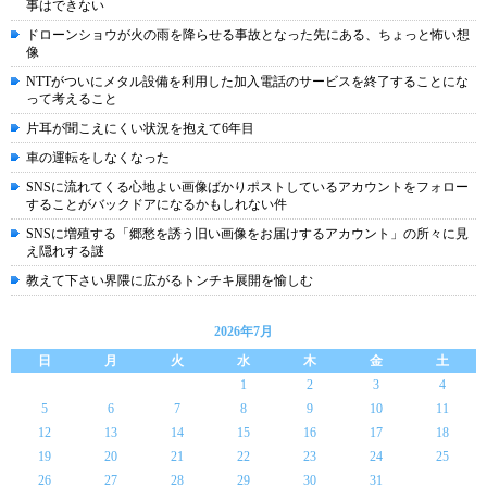
事はできない
ドローンショウが火の雨を降らせる事故となった先にある、ちょっと怖い想
像
NTTがついにメタル設備を利用した加入電話のサービスを終了することにな
って考えること
片耳が聞こえにくい状況を抱えて6年目
車の運転をしなくなった
SNSに流れてくる心地よい画像ばかりポストしているアカウントをフォロー
することがバックドアになるかもしれない件
SNSに増殖する「郷愁を誘う旧い画像をお届けするアカウント」の所々に見
え隠れする謎
教えて下さい界隈に広がるトンチキ展開を愉しむ
2026年7月
日
月
火
水
木
金
土
1
2
3
4
5
6
7
8
9
10
11
12
13
14
15
16
17
18
19
20
21
22
23
24
25
26
27
28
29
30
31