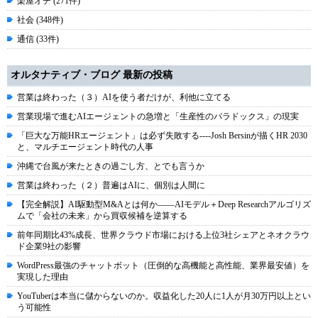
楽屋オチ (271件)
社会 (348件)
通信 (33件)
オルタナティブ・ブログ 最新の投稿
営業は終わった（３）AIを使う者だけが、利他に立てる
営業現場で進むAIエージェントの急増と「生産性のパラドックス」の現実
「巨大な万能HRエージェント」は必ず失敗する----Josh Bersinが描くHR 2030
と、マルチエージェント時代の人事
沖縄で台風が来たときの過ごし方、とでも言うか
営業は終わった（２）普遍はAIに、個別は人間に
【完全解説】AI駆動型M&Aとは何か――AIモデル＋Deep Researchアルゴリズ
ムで「会社の未来」から買収候補を逆算する
前年同期比43%成長、世界クラウド市場における上位3社シェアとネオクラウ
ド企業9社の影響
WordPress最強のチャットボット（圧倒的な高機能と高性能、業界最安値）を
実現した理由
YouTuberは本当に儲からないのか。収益化した20人に1人が月30万円以上とい
う可能性