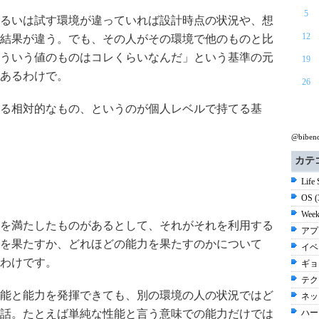
5
るいは試す環境が違っていれば設計時点の状況や、想
12
結果が違う。でも、その人がその環境で他のものと比
ういう値のものはコレくらいなんだ」という基準の元
19
あるわけで。
26
る相対的なもの、というのが個人レベルで持てる基
@bibe
カテ
Life
OS 
Week
を満たしたものがあるとして、それがそれを利用する
アプ
を果たすか、どれほどの能力を果たすのかについて
イベ
わけです。
ギョ
テク
能と能力を発揮できても、別の環境の人の状況ではど
ネッ
話。たとえば単純な性能と言う意味での能力だけでは
ハー