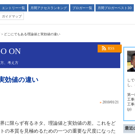
エントリー一覧
月間アクセスランキング
ブロガー一覧
月間ブロガーベスト30
ガイドマップ
N
>
どこにでもある理論値と実効値の違い
GO ON
RSS
え方、考え方
実効値の違い
して
し、
第一
工事
»
2010/01/21
工事
(p)
界に限らず有るネタ。理論値と実効値の差。これをど
最近
トの本質を見極めるための一つの重要な尺度になった