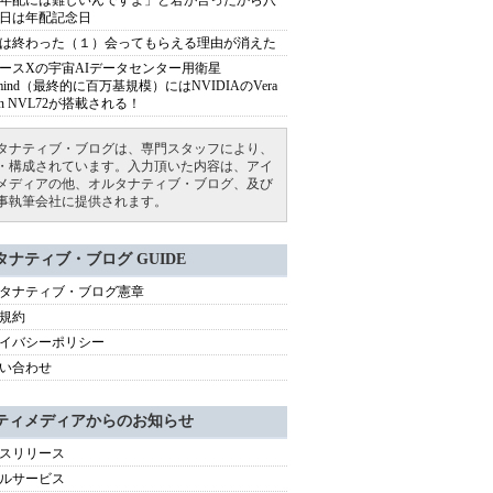
年配には難しいんですよ」と君が言ったから八
日は年配記念日
は終わった（１）会ってもらえる理由が消えた
ースXの宇宙AIデータセンター用衛星
armind（最終的に百万基規模）にはNVIDIAのVera
bin NVL72が搭載される！
タナティブ・ブログは、専門スタッフにより、
・構成されています。入力頂いた内容は、アイ
メディアの他、オルタナティブ・ブログ、及び
事執筆会社に提供されます。
タナティブ・ブログ GUIDE
タナティブ・ブログ憲章
規約
イバシーポリシー
い合わせ
ティメディアからのお知らせ
スリリース
ルサービス