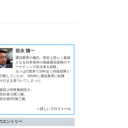
岩永 慎一
通信業界の傭兵。歴史上恐らく最後
となる日本発祥の無線通信規格のマ
ーケティング担当者を経験。
元々はIT業界で20年近く特殊部隊と
行動していたが、2004年に通信業界に転隊
そのまま居ついてしまった。
級陸上特殊無線技士。
担任者AI第三種。
担任者DD第三種。
» 詳しいプロフィール
のエントリー