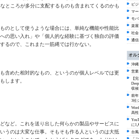
ビジネ
的なところが多分に支配するものも含まれてくるのかも
マー
モバイ
楽屋オ
ものとして使うような場合には、単純な機能や性能比
社会 
への思い入れ」や「個人的な経験に基づく独自の評価
通信 
するので、これまた一筋縄では行かない。
オル
沖縄
営業
も含めた相対的なもの、というのが個人レベルでは更
【完
もします。
De
収候
前年
3社
Wo
高性
Yo
どなど。これを送り出した何らかの製品やサービスに
に1
いうのは大変な仕事。そもそも作る人というのは大抵
台風