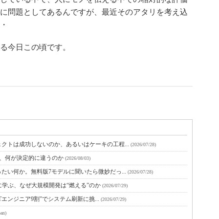
に問題としてあるんですが、最近そのアタリを考え込
・
る今日この頃です。
クトは成功しないのか、あるいはケーキの工程...
(2026/07/28)
と、何が決定的に違うのか
(2026/08/03)
たい何か。無料版7モデルに聞いたら微妙だっ...
(2026/07/28)
に学ぶ、なぜ大規模開発は“燃える”のか
(2026/07/29)
Tエンジニア9割”でシステム刷新に挑...
(2026/07/29)
an)