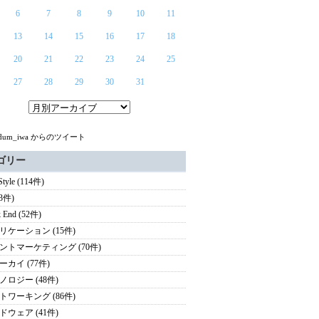
6
7
8
9
10
11
13
14
15
16
17
18
20
21
22
23
24
25
27
28
29
30
31
ndum_iwa からのツイート
ゴリー
 Style (114件)
(3件)
 End (52件)
リケーション (15件)
ントマーケティング (70件)
ーカイ (77件)
ノロジー (48件)
トワーキング (86件)
ドウェア (41件)