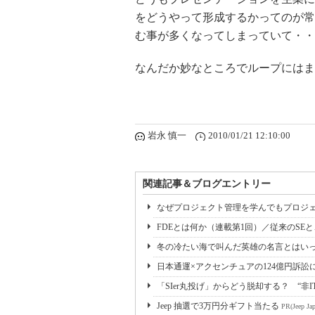
をどうやって形成するかってのが常
む事が多くなってしまっていて・・
なんだか妙なところでループにはま
岩永 慎一
2010/01/21 12:10:00
関連記事＆ブログエントリー
なぜプロジェクト管理を学んでもプロジェ
FDEとは何か（連載第1回）／従来のSE
冬の冷たい海で叫んだ英雄の名言とはいっ
日本通運×アクセンチュアの124億円訴訟
「SIer丸投げ」からどう脱却する？ “非I
Jeep 抽選で3万円分ギフト当たる
PR(Jeep Jap