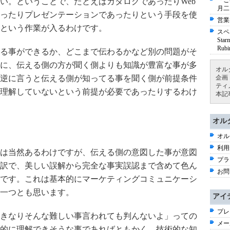
「ご
い。ということで、たとえばカタログであったりWeb
月二
ったりプレゼンテーションであったりという手段を使
営業
という作業が入るわけです。
スペ
St
Ru
る事ができるか、どこまで伝わるかなど別の問題がそ
に、伝える側の方が聞く側よりも知識が豊富な事が多
オル
逆に言うと伝える側が知ってる事を聞く側が前提条件
企画
ティ
理解していないという前提が必要であったりするわけ
本記
オル
オル
利用
は当然あるわけですが、伝える側の意図した事が意図
プラ
訳で、美しい誤解から完全な事実誤認まで含めて色ん
お問
です。これは基本的にマーケティングコミュニケーシ
一つとも思います。
アイ
プレ
きなりそんな難しい事言われても判んないよ」っての
メー
的に理解できそうな事であればともかく、技術的な知