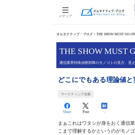
メディア
オルタナティブ・ブログ
>
THE SHOW MUST GO O
THE SHOW MUST 
通信業界特殊偵察部隊のモノゴトの見方、見
どこにでもある理論値と
マーケティング全般
Share
Post
-
まぁこれはワタシが身をおく通信業
こまで理解するかというのがモノゴ