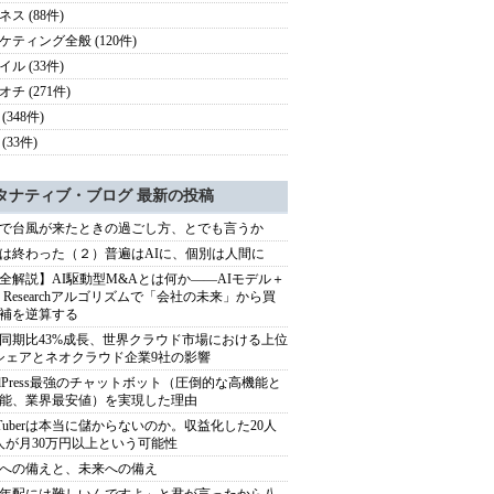
ス (88件)
ケティング全般 (120件)
ル (33件)
チ (271件)
(348件)
(33件)
タナティブ・ブログ 最新の投稿
で台風が来たときの過ごし方、とでも言うか
は終わった（２）普遍はAIに、個別は人間に
全解説】AI駆動型M&Aとは何か――AIモデル＋
ep Researchアルゴリズムで「会社の未来」から買
補を逆算する
同期比43%成長、世界クラウド市場における上位
シェアとネオクラウド企業9社の影響
rdPress最強のチャットボット（圧倒的な高機能と
能、業界最安値）を実現した理由
uTuberは本当に儲からないのか。収益化した20人
人が月30万円以上という可能性
への備えと、未来への備え