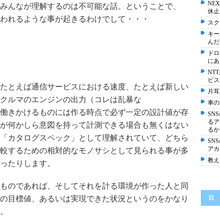
NE
みんなが理解するのは不可能な話。ということで、
休止
われるような事が起きるわけでして・・・
スク
キー
んだ
ドロ
にあ
NT
ビス
たとえば通信サービスにおける速度、たとえば新しい
片耳
クルマのエンジンの出力（コレは乱暴な
車の
働きかけるものには作る時点で必ず一定の設計値が存
SN
るア
が何かしら意図を持って計測できる場合も無くはない
るか
「カタログスペック」として理解されていて、どちら
SN
アカ
較するための相対的なモノサシとして見られる事が多
教え
ったりします。
ものであれば、そしてそれを計る環境が作った人と同
の目標値、あるいは実現できた状況というのをかなり
日
。