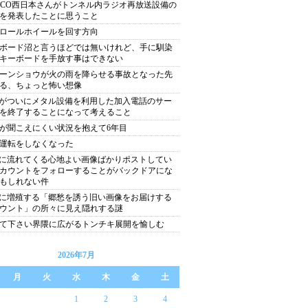
XCO西日本さんがトンネル内ラジオ再放送設備の
を発表したことに思うこと
ロールホイールを回す方向
ボード沼と言うほどでは無いけれど、手に馴染
キーボードを手放す事はできない
ーンショウが火の雨を降らせる事故となった先
る、ちょっと怖い想像
Tがついにメタル設備を利用した加入電話のサー
を終了することになって考えること
が聞こえにくい状況を抱えて6年目
運転をしなくなった
Sに流れてくる心地よい画像ばかりポストしてい
カウントをフォローすることがバックドアにな
もしれない件
Sに増殖する「郷愁を誘う旧い画像をお届けする
ウント」の所々に見え隠れする謎
て下さい界隈に広がるトンチキ展開を愉しむ
2026年7月
月
火
水
木
金
土
1
2
3
4