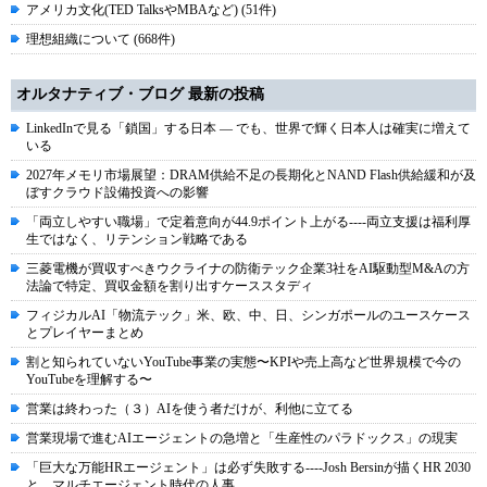
アメリカ文化(TED TalksやMBAなど) (51件)
理想組織について (668件)
オルタナティブ・ブログ 最新の投稿
LinkedInで見る「鎖国」する日本 ― でも、世界で輝く日本人は確実に増えて
いる
2027年メモリ市場展望：DRAM供給不足の長期化とNAND Flash供給緩和が及
ぼすクラウド設備投資への影響
「両立しやすい職場」で定着意向が44.9ポイント上がる----両立支援は福利厚
生ではなく、リテンション戦略である
三菱電機が買収すべきウクライナの防衛テック企業3社をAI駆動型M&Aの方
法論で特定、買収金額を割り出すケーススタディ
フィジカルAI「物流テック」米、欧、中、日、シンガポールのユースケース
とプレイヤーまとめ
割と知られていないYouTube事業の実態〜KPIや売上高など世界規模で今の
YouTubeを理解する〜
営業は終わった（３）AIを使う者だけが、利他に立てる
営業現場で進むAIエージェントの急増と「生産性のパラドックス」の現実
「巨大な万能HRエージェント」は必ず失敗する----Josh Bersinが描くHR 2030
と、マルチエージェント時代の人事