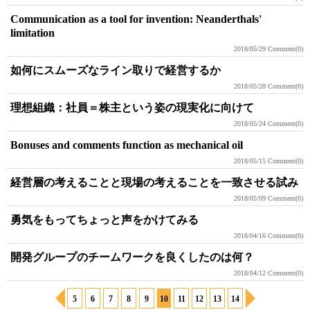
Communication as a tool for invention: Neanderthals'
limitation
2018/05/29
Comment(0)
如何にスムーズなライン取りで経営するか
2018/05/28
Comment(0)
理想組織：社員＝株主という姿の現実化に向けて
2018/05/24
Comment(0)
Bonuses and comments function as mechanical oil
2018/05/15
Comment(0)
経営層の考えることと現場の考えることを一致させる試み
2018/05/09
Comment(0)
勇気をもってちょっと声をかけてみる
2018/04/16
Comment(0)
開発グループのチームワークを良くしたのは何？
2018/04/12
Comment(0)
5
6
7
8
9
10
11
12
13
14