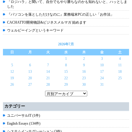
「ロジハラ」と聞いて、自分でもやり勝ちなのかも知れないと、ハッとしま
した
『パソコンを落としただけなのに』業務端末PCの正しい「お作法」
CACHATTO開発物語&ビジネスメルマガ 始めます
ウェルビーイングというキーワード
2026年7月
日
月
火
水
木
金
土
1
2
3
4
5
6
7
8
9
10
11
12
13
14
15
16
17
18
19
20
21
22
23
24
25
26
27
28
29
30
31
カテゴリー
ユニバーサルIT (1件)
English Essays (134件)
システムインテグレーション (3件)