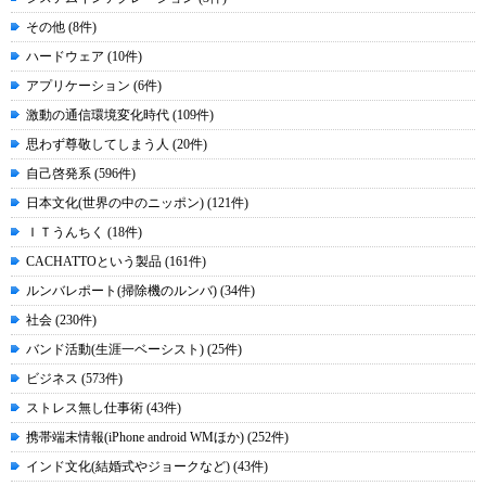
その他 (8件)
ハードウェア (10件)
アプリケーション (6件)
激動の通信環境変化時代 (109件)
思わず尊敬してしまう人 (20件)
自己啓発系 (596件)
日本文化(世界の中のニッポン) (121件)
ＩＴうんちく (18件)
CACHATTOという製品 (161件)
ルンバレポート(掃除機のルンバ) (34件)
社会 (230件)
バンド活動(生涯一ベーシスト) (25件)
ビジネス (573件)
ストレス無し仕事術 (43件)
携帯端末情報(iPhone android WMほか) (252件)
インド文化(結婚式やジョークなど) (43件)