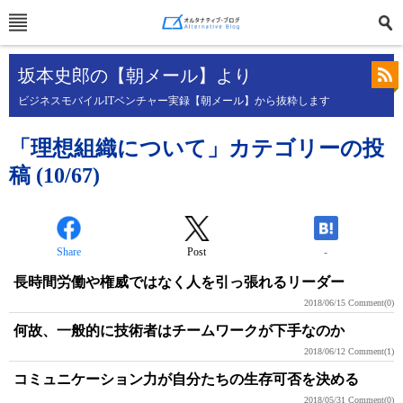
坂本史郎の【朝メール】より
ビジネスモバイルITベンチャー実録【朝メール】から抜粋します
「理想組織について」カテゴリーの投
稿 (10/67)
Share
Post
-
長時間労働や権威ではなく人を引っ張れるリーダー
2018/06/15
Comment(0)
何故、一般的に技術者はチームワークが下手なのか
2018/06/12
Comment(1)
コミュニケーション力が自分たちの生存可否を決める
2018/05/31
Comment(0)