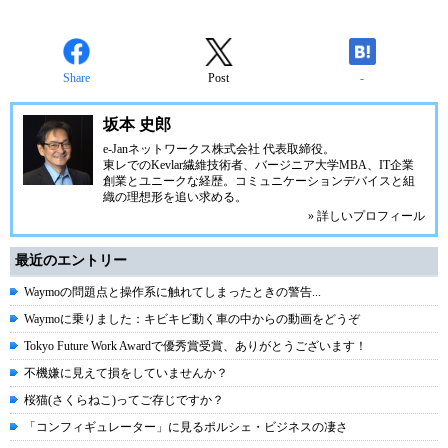
Share
Post
-
坂本 史郎
e-Janネットワークス株式会社
代表取締役。
東レでのKevlar繊維技術者、
バージニア大学MBA
、IT企業
創業とユニークな経歴。
コミュニケーション
デバイスと組
織の理想形を追い求める。
» 詳しいプロフィール
最近のエントリー
Waymoの問題点と操作系に触れてしまったときの警告...
Waymoに乗りました：キビキビ動く車の中からの動画をどうぞ
Tokyo Future Work Awardで優秀賞受賞、ありがとうございます！
不機嫌に見えて損をしていませんか？
桜猫(さくらねこ)ってご存じですか？
「コンフィギュレーター」に見るポルシェ・ビジネスの凄さ