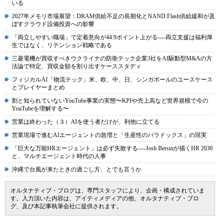
いる
2027年メモリ市場展望：DRAM供給不足の長期化とNAND Flash供給緩和が及
ぼすクラウド設備投資への影響
「両立しやすい職場」で定着意向が44.9ポイント上がる----両立支援は福利厚
生ではなく、リテンション戦略である
三菱電機が買収すべきウクライナの防衛テック企業3社をAI駆動型M&Aの方
法論で特定、買収金額を割り出すケーススタディ
フィジカルAI「物流テック」米、欧、中、日、シンガポールのユースケース
とプレイヤーまとめ
割と知られていないYouTube事業の実態〜KPIや売上高など世界規模で今の
YouTubeを理解する〜
営業は終わった（３）AIを使う者だけが、利他に立てる
営業現場で進むAIエージェントの急増と「生産性のパラドックス」の現実
「巨大な万能HRエージェント」は必ず失敗する----Josh Bersinが描くHR 2030
と、マルチエージェント時代の人事
沖縄で台風が来たときの過ごし方、とでも言うか
オルタナティブ・ブログは、専門スタッフにより、企画・構成されていま
す。入力頂いた内容は、アイティメディアの他、オルタナティブ・ブロ
グ、及び本記事執筆会社に提供されます。