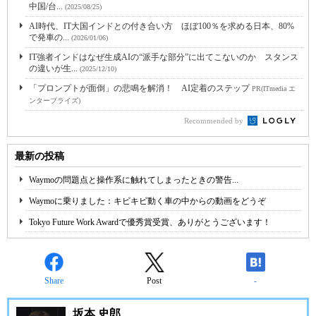
中国/台...
(2025/08/25)
AI時代、IT大国インドとの付き合い方 ほぼ100％を求める日本、80%
で発車の...
(2026/01/06)
IT強者インドはなぜ生成AIの“派手な部分”に出てこないのか スタンス
の違いが生...
(2025/12/10)
「プロンプトが面倒」の悲鳴を解消！ AI定着のステップ
PR(ITmedia エ
ンタープライズ)
Recommended by
最新の投稿
Waymoの問題点と操作系に触れてしまったときの警告...
Waymoに乗りました：キビキビ動く車の中からの動画をどうぞ
Tokyo Future Work Awardで優秀賞受賞、ありがとうございます！
Share
Post
-
坂本 史郎