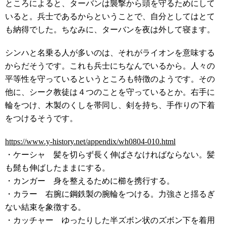
ところによると、ターバンは襲撃から頭を守るためにして
いると。兵士であるからということで、自分としてはとて
も納得でした。ちなみに、ターバンを夜は外して寝ます。
シンハと名乗る人が多いのは、それがライオンを意味する
からだそうです。これも兵士にちなんでいるから。人々の
平等性を守っているというところも特徴のようです。その
他に、シーク教徒は４つのことを守っているとか。右手に
輪をつけ、木製のくしを帯同し、剣を持ち、手作りの下着
をつけるそうです。
https://www.y-history.net/appendix/wh0804-010.html
・ケーシャ 髪を切らず長く伸ばさなければならない。髪
も髭も伸ばしたままにする。
・カンガー 身を整えるために櫛を携行する。
・カラー 右腕に鋼鉄製の腕輪をつける。力強さと揺るぎ
ない結束を象徴する。
・カッチャー ゆったりした半ズボン状のズボン下を着用