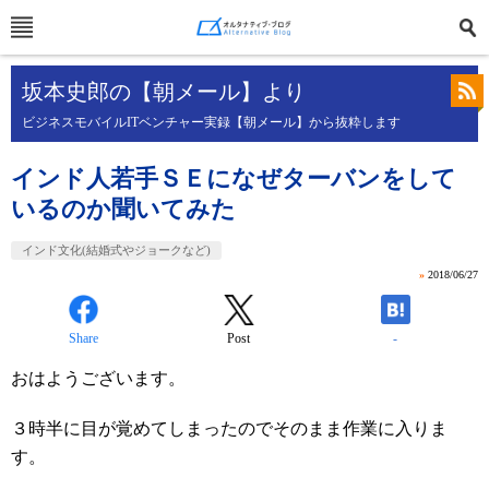
坂本史郎の【朝メール】より
ビジネスモバイルITベンチャー実録【朝メール】から抜粋します
インド人若手ＳＥになぜターバンをして
いるのか聞いてみた
インド文化(結婚式やジョークなど)
»
2018/06/27
Share
Post
-
おはようございます。
３時半に目が覚めてしまったのでそのまま作業に入りま
す。