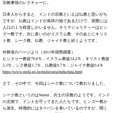
宗教事情のレクチャーに。
日本人からすると、インドの宗教といえば仏教と思いがち
ですが、仏教はインドが発祥の地であるだけで、実際には
人口の１％程度しかいません。そうマジョリティーはヒン
ズー教です。次に多いのがイスラム教、そのあとにキリス
ト教、シーク教、仏教、ジャイナ教と続くようです。
外務省のページより（2011年国勢調査）
ヒンドゥー教徒79.8％，イスラム教徒14.2％，キリスト教徒
2.3％，シク教徒1.7％，仏教徒0.7％，ジャイナ教徒0.4％
https://www.mofa.go.jp/mofaj/area/india/data.html
さて、その中で、今回はシーク教について教わりました。
シーク教というのはWarier、兵士の宗教のようです。インド
の北側で、インドを守ってきた人たちです。ヒンズー教か
ら派生。特徴的にはターバンを巻いているのですが、聞く