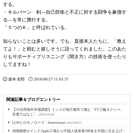
する。
・キルバーン 剣―自己防衛と不正に対する闘争を象徴す
る―を常に携行する。
「５つのＫ」と呼ばれている。
知らないことは多いです。でも、直接本人たちに、「教え
てよ！」と頼むと嬉しそうに語ってくれました。このあた
りもサポーティブリスニング（聞き方）の技術を使ったり
してますね！
坂本 史郎
2018/06/27 11:03:37
関連記事＆ブログエントリー
【AI活用海外市場調査】インドの地方都市で進む「EV三輪タクシー」
充電ではなく"...
(2025/10/28)
LLMとのモノローグ：Innervisions
(2025/09/27)
鴻海精密がインドApple工場から中国人技術者300名を中国に引き上げ：