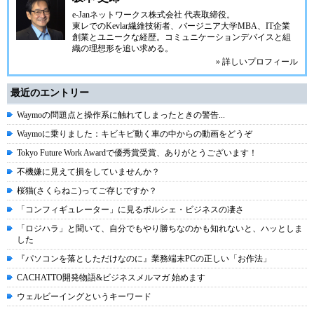
e-Janネットワークス株式会社
代表取締役。
東レでのKevlar繊維技術者、
バージニア大学MBA
、IT企業
創業とユニークな経歴。
コミュニケーション
デバイスと組
織の理想形を追い求める。
» 詳しいプロフィール
最近のエントリー
Waymoの問題点と操作系に触れてしまったときの警告...
Waymoに乗りました：キビキビ動く車の中からの動画をどうぞ
Tokyo Future Work Awardで優秀賞受賞、ありがとうございます！
不機嫌に見えて損をしていませんか？
桜猫(さくらねこ)ってご存じですか？
「コンフィギュレーター」に見るポルシェ・ビジネスの凄さ
「ロジハラ」と聞いて、自分でもやり勝ちなのかも知れないと、ハッとしま
した
『パソコンを落としただけなのに』業務端末PCの正しい「お作法」
CACHATTO開発物語&ビジネスメルマガ 始めます
ウェルビーイングというキーワード