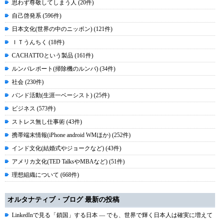
思わず尊敬してしまう人 (20件)
自己啓発系 (596件)
日本文化(世界の中のニッポン) (121件)
ＩＴうんちく (18件)
CACHATTOという製品 (161件)
ルンバレポート(掃除機のルンバ) (34件)
社会 (230件)
バンド活動(生涯一ベーシスト) (25件)
ビジネス (573件)
ストレス無し仕事術 (43件)
携帯端末情報(iPhone android WMほか) (252件)
インド文化(結婚式やジョークなど) (43件)
アメリカ文化(TED TalksやMBAなど) (51件)
理想組織について (668件)
オルタナティブ・ブログ 最新の投稿
LinkedInで見る「鎖国」する日本 ― でも、世界で輝く日本人は確実に増えて