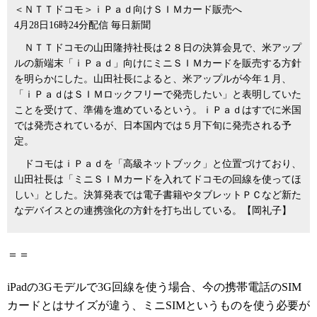
＜ＮＴＴドコモ＞ｉＰａｄ向けＳＩＭカード販売へ
4月28日16時24分配信 毎日新聞
ＮＴＴドコモの山田隆持社長は２８日の決算会見で、米アップ
ルの新端末「ｉＰａｄ」向けにミニＳＩＭカードを販売する方針
を明らかにした。山田社長によると、米アップルが今年１月、
「ｉＰａｄはＳＩＭロックフリーで発売したい」と表明していた
ことを受けて、準備を進めているという。ｉＰａｄはすでに米国
では発売されているが、日本国内では５月下旬に発売される予
定。
ドコモはｉＰａｄを「高級ネットブック」と位置づけており、
山田社長は「ミニＳＩＭカードを入れてドコモの回線を使ってほ
しい」とした。決算発表では電子書籍やタブレットＰＣなど新た
なデバイスとの連携強化の方針を打ち出している。【岡礼子】
＝＝
iPadの3Gモデルで3G回線を使う場合、今の携帯電話のSIM
カードとはサイズが違う、ミニSIMというものを使う必要が