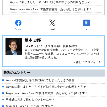
Waymoに乗りました：キビキビ動く車の中からの動画をどうぞ
Tokyo Future Work Awardで優秀賞受賞、ありがとうございます！
Share
Post
-
坂本 史郎
e-Janネットワークス株式会社
代表取締役。
東レでのKevlar繊維技術者、
バージニア大学MBA
、IT企業
創業とユニークな経歴。
コミュニケーション
デバイスと組
織の理想形を追い求める。
» 詳しいプロフィール
最近のエントリー
Waymoの問題点と操作系に触れてしまったときの警告...
Waymoに乗りました：キビキビ動く車の中からの動画をどうぞ
Tokyo Future Work Awardで優秀賞受賞、ありがとうございます！
不機嫌に見えて損をしていませんか？
桜猫(さくらねこ)ってご存じですか？