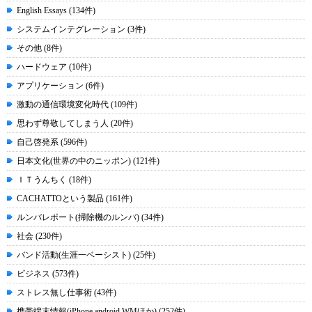
English Essays (134件)
システムインテグレーション (3件)
その他 (8件)
ハードウェア (10件)
アプリケーション (6件)
激動の通信環境変化時代 (109件)
思わず尊敬してしまう人 (20件)
自己啓発系 (596件)
日本文化(世界の中のニッポン) (121件)
ＩＴうんちく (18件)
CACHATTOという製品 (161件)
ルンバレポート(掃除機のルンバ) (34件)
社会 (230件)
バンド活動(生涯一ベーシスト) (25件)
ビジネス (573件)
ストレス無し仕事術 (43件)
携帯端末情報(iPhone android WMほか) (252件)