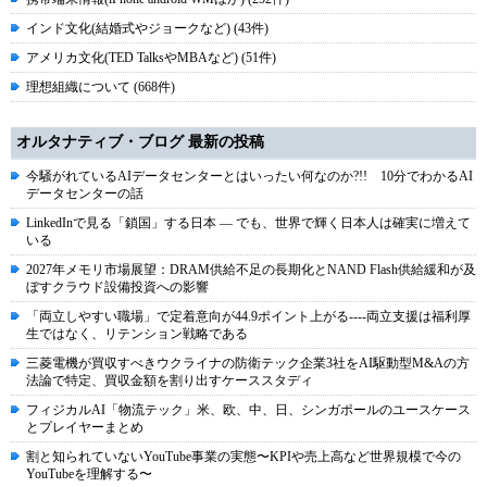
インド文化(結婚式やジョークなど) (43件)
アメリカ文化(TED TalksやMBAなど) (51件)
理想組織について (668件)
オルタナティブ・ブログ 最新の投稿
今騒がれているAIデータセンターとはいったい何なのか?!! 10分でわかるAI
データセンターの話
LinkedInで見る「鎖国」する日本 ― でも、世界で輝く日本人は確実に増えて
いる
2027年メモリ市場展望：DRAM供給不足の長期化とNAND Flash供給緩和が及
ぼすクラウド設備投資への影響
「両立しやすい職場」で定着意向が44.9ポイント上がる----両立支援は福利厚
生ではなく、リテンション戦略である
三菱電機が買収すべきウクライナの防衛テック企業3社をAI駆動型M&Aの方
法論で特定、買収金額を割り出すケーススタディ
フィジカルAI「物流テック」米、欧、中、日、シンガポールのユースケース
とプレイヤーまとめ
割と知られていないYouTube事業の実態〜KPIや売上高など世界規模で今の
YouTubeを理解する〜