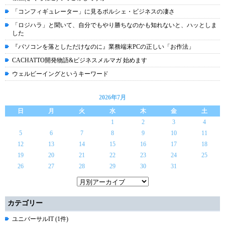
「コンフィギュレーター」に見るポルシェ・ビジネスの凄さ
「ロジハラ」と聞いて、自分でもやり勝ちなのかも知れないと、ハッとしま
した
『パソコンを落としただけなのに』業務端末PCの正しい「お作法」
CACHATTO開発物語&ビジネスメルマガ 始めます
ウェルビーイングというキーワード
2026年7月
日
月
火
水
木
金
土
1
2
3
4
5
6
7
8
9
10
11
12
13
14
15
16
17
18
19
20
21
22
23
24
25
26
27
28
29
30
31
カテゴリー
ユニバーサルIT (1件)