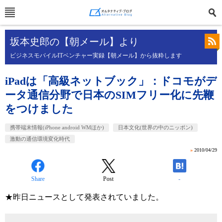
坂本史郎の【朝メール】より
ビジネスモバイルITベンチャー実録【朝メール】から抜粋します
iPadは「高級ネットブック」：ドコモがデ
ータ通信分野で日本のSIMフリー化に先鞭
をつけました
携帯端末情報(iPhone android WMほか)
日本文化(世界の中のニッポン)
激動の通信環境変化時代
»
2010/04/29
Share
Post
-
★昨日ニュースとして発表されていました。