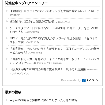
関連記事＆ブログエントリー
【大解説】ロボットのSim2Real ギャップを大幅に縮めるNVIDIA Jet...
(2
025/11/02)
eSIM市場、2026年に6億3,000万台超に
(2025/10/12)
ケーススタディ：日立製作所で「ChatGPT×社内外データ」を使って埋
もれた人材...
(2025/08/27)
NTTドコモが“脱VPN”で約5万人のテレワーク環境を刷新 「ゼロトラ
スト」で実...
(2025/11/15)
「顧客接点」そのものの考え方が変わる？ NTTドコモビジネスの新サ
ービスからAI...
(2025/09/30)
「言葉で伝える力」を育めば、イヤイヤ期もすっきり！ 「アンパンマ
ン ことばずかん...
PR(セガフェイブ｜HugKum)
大阪ガスが月2000時間の共有作業を削減！ 現場のAI活用術
PR(ITmedia
エンタープライズ)
Recommended by
最新の投稿
Waymoの問題点と操作系に触れてしまったときの警告...