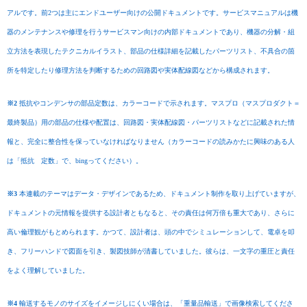
アルです。前2つは主にエンドユーザー向けの公開ドキュメントです。サービスマニュアルは機
器のメンテナンスや修理を行うサービスマン向けの内部ドキュメントであり、機器の分解・組
立方法を表現したテクニカルイラスト、部品の仕様詳細を記載したパーツリスト、不具合の箇
所を特定したり修理方法を判断するための回路図や実体配線図などから構成されます。
※2
抵抗やコンデンサの部品定数は、カラーコードで示されます。マスプロ（マスプロダクト＝
最終製品）用の部品の仕様や配置は、回路図・実体配線図・パーツリストなどに記載された情
報と、完全に整合性を保っていなければなりません（カラーコードの読みかたに興味のある人
は「抵抗 定数」で、bingってください）。
※3
本連載のテーマはデータ・デザインであるため、ドキュメント制作を取り上げていますが、
ドキュメントの元情報を提供する設計者ともなると、その責任は何万倍も重大であり、さらに
高い倫理観がもとめられます。かつて、設計者は、頭の中でシミュレーションして、電卓を叩
き、フリーハンドで図面を引き、製図技師が清書していました。彼らは、一文字の重圧と責任
をよく理解していました。
※4
輸送するモノのサイズをイメージしにくい場合は、「重量品輸送」で画像検索してくださ