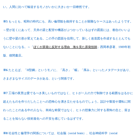
い。人間に比べて輸送するモノがいかに大きいか一目瞭然です。
※5
もっとも、昭和の時代にも、高い倫理観を維持することが
困難なケースはあったようです。
～壁が近くにあって、天井の梁と配管や機器がぶつかっているはずの図面には、都合のいいよ
うに壁や梁の形が変えてある。この手の図面を信用して、新しく改造図を作成するととんでも
ないことになる。～「
ぼくが原発に反対する理由 海を見た原発技師
」西岡孝彦著、1989年初
版、徳間書店。
※6
たとえば、「H型鋼」というモノに、「高さ」「幅」「厚み」といったメタデータがあり、
さまざまなサイズのデータがある、という関係です。
※7
工場の夜景は愛でるべき美しいものではなく、ヒトが一人の力で制御できる範囲をはるかに
超えたものを作りだしたことへの恐怖心を湧き立たせるものでしょう。設計や製造や運転に関
わったことのある中の人なら、単純な称賛ではなく、ヒトの想像力に対する畏怖の念と、留ま
ることを知らない技術進化への不安を感じているはずです。
※8
社会性と倫理学の関係については、社会脳（social brain）、社会神経科学（social