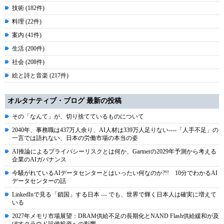
技術 (182件)
料理 (22件)
案内 (41件)
生活 (200件)
社会 (208件)
絵と詩と音楽 (217件)
オルタナティブ・ブログ 最新の投稿
その「なんて」が、切り捨てているものについて
2040年、事務職は437万人余り、AI人材は339万人足りない----「人手不足」の
一言では語れない、日本の労働市場の本当の姿
AI推論によるプライバシーリスクとは何か、Gartnerの2029年予測から考える
企業のAIガバナンス
今騒がれているAIデータセンターとはいったい何なのか?!! 10分でわかるAI
データセンターの話
LinkedInで見る「鎖国」する日本 ― でも、世界で輝く日本人は確実に増えて
いる
2027年メモリ市場展望：DRAM供給不足の長期化とNAND Flash供給緩和が及