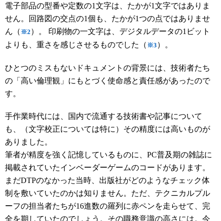
電子部品の型番や定数の1文字は、たかが1文字ではありま
せん。回路図の交点の1個も、たかが1つの点ではありませ
ん（
）。 印刷物の一文字は、デジタルデータの1ビット
※2
よりも、重さを感じさせるものでした（
）。
※3
ひとつのミスもないドキュメントの背景には、技術者たち
の「高い倫理観」にもとづく使命感と責任感があったので
す。
手作業時代には、国内で流通する技術書や記事について
も、（文字校正については特に）その精度には高いものが
ありました。
筆者が精度を強く記憶しているものに、PC普及期の雑誌に
掲載されていたインベーダーゲームのコードがあります。
まだDTPのなかった当時、出版社がどのようなチェック体
制を敷いていたのかは知りません。ただ、テクニカルプル
ーフの担当者たちが16進数の羅列に赤ペンを走らせて、完
全を期していたのでしょう。その職務意識の高さには。今