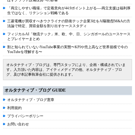
ぼすクラウド設備投資への影響
「両立しやすい職場」で定着意向が44.9ポイント上がる----両立支援は福利厚
生ではなく、リテンション戦略である
三菱電機が買収すべきウクライナの防衛テック企業3社をAI駆動型M&Aの方
法論で特定、買収金額を割り出すケーススタディ
フィジカルAI「物流テック」米、欧、中、日、シンガポールのユースケース
とプレイヤーまとめ
割と知られていないYouTube事業の実態〜KPIや売上高など世界規模で今の
YouTubeを理解する〜
オルタナティブ・ブログは、専門スタッフにより、企画・構成されていま
す。入力頂いた内容は、アイティメディアの他、オルタナティブ・ブロ
グ、及び本記事執筆会社に提供されます。
オルタナティブ・ブログ GUIDE
オルタナティブ・ブログ憲章
利用規約
プライバシーポリシー
お問い合わせ