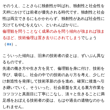
そのうえ、ことさらに独創性が叫ばれ、独創性と社会性を
天秤にかけては前者が優先される時代です。独創性と社会
性は両立できるにもかかわらず、独創性があれば社会性に
欠けてもやむをえない、といわんばかりに。
倫理観を問うことなく成果のみを問う傾向が強まれば強ま
るほど、技術倫理は置き去りにされてしまう
でしょう
（
）。
※8
こういった傾向は、旧来の技術者の姿とは、ずいぶん異な
るものです。
先達の働き方や生き方を見て、倫理観を身に付け、技術を
学び、吸収し、社会の中での技術のあり方を考え、少しだ
け創造性を発揮して技術革新の歩を進め、確実に後進へ引
き継いでいく。そういった、社会基盤を支える裏方作業を
コツコツと真面目に丁寧にこなし、淡々と生きることに満
足感をおぼえる技術者の姿は、もはや過去の遺物なのかも
しれません。