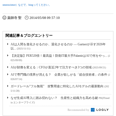
neuroscience）などで、bingってください。
薬師寺 聖
2014/05/08 09:57:10
関連記事＆ブログエントリー
AIは人間を進化させるのか、退化させるのか ― Gartnerが示す2026年
以...
(2025/11/11)
【決定版】PER520倍！最高益！防衛IT最大手PalantirはAIで何をやっ...
(2
025/09/09)
AIが財務を変える：CFOが直近2年で注力すべき3つの領域
(2025/09/21)
AIで専門職の境界が消える？ 企業が欲しがる「総合技術者」の条件
(2
026/07/14)
ガードレール“フル無視” 攻撃用途に特化したAIモデルの最新動向
(202
5/11/28)
なぜ生成AI導入に踏み切れない？ 生産性と組織力を高める鍵
PR(ITmed
ia エンタープライズ)
Recommended by