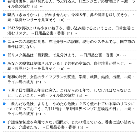
在宅介護を、乗り切れる人、つぶれる人。ITエンジニアの耐性は？ ～続・ラ
イル島の彼方（n）～
嗅活（きゅうかつ）、始めませんか。令和８年、鼻の健康を取り戻そう。 ～
続・嗅覚センサーを見直そう （n）～
PM2.5や黄砂よりも小さい粒子を、吸い込み続けるということ。日常生活に
潜むリスク。 ～日用品公害・香害（n）～
ニュースの感想に見る、在宅介護への誤解。現行のシステムでは、国立市の
事件は防げない。
低リスク製品は「目刺激」で見分けよう。 ～日用品公害・香害（n）～
あなたの嗅覚は制御されている！？共有の空気の、自他境界が揺らぐ。 ～
続・嗅覚センサーを見直そう （n）～
昭和の時代、女性のライフプランの変遷。学業、就職、結婚、出産。～続・
ライル島の彼方（n）～
７月７日で開業28年目に突入。これからの１年で、しなければならないこ
と、したいこと。～続・ライル島の彼方（n）～
「飲んだら危険」よりも「やめたら危険」？広く使われている薬のリスクに
ついて知っておこう。7月11日は「第1回世界ベンゾ注意喚起の日」。～続・
ライル島の彼方（n）～
介護保険制度を利用できない国民が、じわり増えている。香害に追い詰めら
れる、介護者たち。 ～日用品公害・香害（n）～