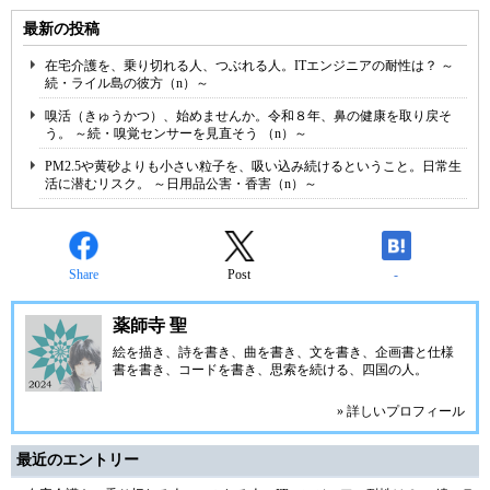
最新の投稿
在宅介護を、乗り切れる人、つぶれる人。ITエンジニアの耐性は？ ～
続・ライル島の彼方（n）～
嗅活（きゅうかつ）、始めませんか。令和８年、鼻の健康を取り戻そ
う。 ～続・嗅覚センサーを見直そう （n）～
PM2.5や黄砂よりも小さい粒子を、吸い込み続けるということ。日常生
活に潜むリスク。 ～日用品公害・香害（n）～
Share
Post
-
薬師寺 聖
絵を描き、詩を書き、曲を書き、文を書き、企画書と仕様
書を書き、コードを書き、思索を続ける、四国の人。
» 詳しいプロフィール
最近のエントリー