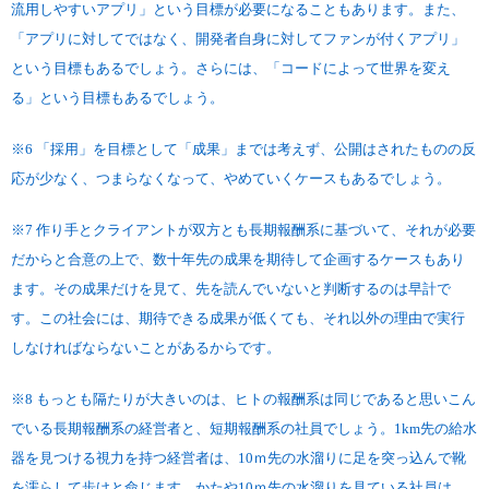
流用しやすいアプリ」という目標が必要になることもあります。また、
「アプリに対してではなく、開発者自身に対してファンが付くアプリ」
という目標もあるでしょう。さらには、「コードによって世界を変え
る」という目標もあるでしょう。
※6 「採用」を目標として「成果」までは考えず、公開はされたものの反
応が少なく、つまらなくなって、やめていくケースもあるでしょう。
※7 作り手とクライアントが双方とも長期報酬系に基づいて、それが必要
だからと合意の上で、数十年先の成果を期待して企画するケースもあり
ます。その成果だけを見て、先を読んでいないと判断するのは早計で
す。この社会には、期待できる成果が低くても、それ以外の理由で実行
しなければならないことがあるからです。
※8 もっとも隔たりが大きいのは、ヒトの報酬系は同じであると思いこん
でいる長期報酬系の経営者と、短期報酬系の社員でしょう。1km先の給水
器を見つける視力を持つ経営者は、10ｍ先の水溜りに足を突っ込んで靴
を濡らして歩けと命じます。かたや10ｍ先の水溜りを見ている社員は、