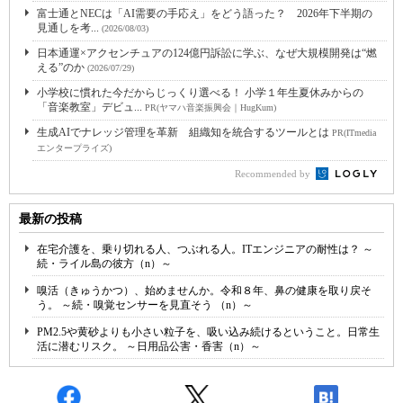
富士通とNECは「AI需要の手応え」をどう語った？ 2026年下半期の
見通しを考...
(2026/08/03)
日本通運×アクセンチュアの124億円訴訟に学ぶ、なぜ大規模開発は“燃
える”のか
(2026/07/29)
小学校に慣れた今だからじっくり選べる！ 小学１年生夏休みからの
「音楽教室」デビュ...
PR(ヤマハ音楽振興会｜HugKum)
生成AIでナレッジ管理を革新 組織知を統合するツールとは
PR(ITmedia
エンタープライズ)
Recommended by
最新の投稿
在宅介護を、乗り切れる人、つぶれる人。ITエンジニアの耐性は？ ～
続・ライル島の彼方（n）～
嗅活（きゅうかつ）、始めませんか。令和８年、鼻の健康を取り戻そ
う。 ～続・嗅覚センサーを見直そう （n）～
PM2.5や黄砂よりも小さい粒子を、吸い込み続けるということ。日常生
活に潜むリスク。 ～日用品公害・香害（n）～