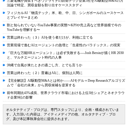
三菱電機が買収すべきウクライナの防衛テック企業3社をAI駆動型M&Aの方
法論で特定、買収金額を割り出すケーススタディ
フィジカルAI「物流テック」米、欧、中、日、シンガポールのユースケース
とプレイヤーまとめ
割と知られていないYouTube事業の実態〜KPIや売上高など世界規模で今の
YouTubeを理解する〜
営業は終わった（３）AIを使う者だけが、利他に立てる
営業現場で進むAIエージェントの急増と「生産性のパラドックス」の現実
「巨大な万能HRエージェント」は必ず失敗する----Josh Bersinが描くHR 2030
と、マルチエージェント時代の人事
沖縄で台風が来たときの過ごし方、とでも言うか
営業は終わった（２）普遍はAIに、個別は人間に
【完全解説】AI駆動型M&Aとは何か――AIモデル＋Deep Researchアルゴリズ
ムで「会社の未来」から買収候補を逆算する
前年同期比43%成長、世界クラウド市場における上位3社シェアとネオクラウ
ド企業9社の影響
オルタナティブ・ブログは、専門スタッフにより、企画・構成されていま
す。入力頂いた内容は、アイティメディアの他、オルタナティブ・ブロ
グ、及び本記事執筆会社に提供されます。