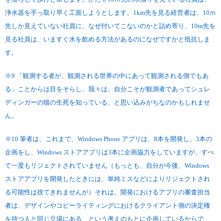
浄水器を手っ取り早く工面しようとします。1km先を見る経営者は、10ｍ
先しか見えていない社員に、なぜ付いてこないのかと詰め寄り、10m先を
見る社員は、いますぐ水を飲める方法があるのになぜですかと抵抗しま
す。
※9 「観測する者が、観測される世界の中にあって観測される側でもあ
る」ことからは目をそらし、我々は、自分こそが観測者であってシュレ
ディンガーの猫の生死を知っている、と思い込みがちなのかもしれませ
ん。
※10 筆者は、これまで、Windows Phone アプリは、8本を開発し、3本の
企画をし、Windows ストアアプリは3本に企画協力をしていますが、すべ
て一度もリジェクトされていません（もっとも、自分が今後、Windows
ストアアプリを開発したときには、単純ミスなどによりリジェクトされ
る可能性は捨てきれませんが）それは、開発におけるアプリの審査担当
者は、デザインやコピーライティングにおけるクライアント側の決定権
を持つ人と同じ立場にある、という考えのもとに企画しているからで