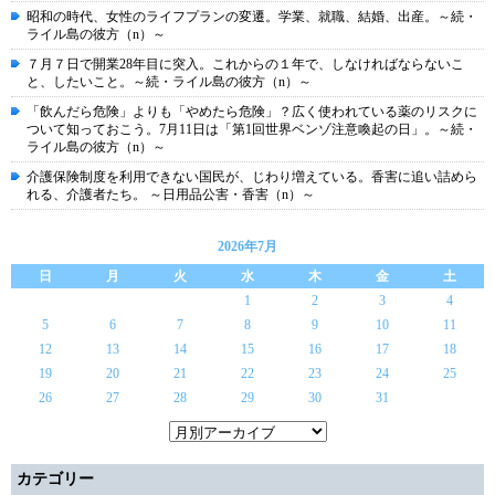
昭和の時代、女性のライフプランの変遷。学業、就職、結婚、出産。～続・
ライル島の彼方（n）～
７月７日で開業28年目に突入。これからの１年で、しなければならないこ
と、したいこと。～続・ライル島の彼方（n）～
「飲んだら危険」よりも「やめたら危険」？広く使われている薬のリスクに
ついて知っておこう。7月11日は「第1回世界ベンゾ注意喚起の日」。～続・
ライル島の彼方（n）～
介護保険制度を利用できない国民が、じわり増えている。香害に追い詰めら
れる、介護者たち。 ～日用品公害・香害（n）～
2026年7月
日
月
火
水
木
金
土
1
2
3
4
5
6
7
8
9
10
11
12
13
14
15
16
17
18
19
20
21
22
23
24
25
26
27
28
29
30
31
カテゴリー