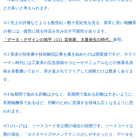
とが多いと考えられます。
※2 売上や評価などよりも数世紀～数十世紀先を見る、異常に長い報酬系
の者には、後世に残る作品を生み出す可能性があります。
「データ・デザインの地平［15］芸術家、大量発生の時代」
参照。
※3 筆者が技術書や技術解説記事を書き始めたのは開業後ですが、サラリ
ーマン時代には工業系の広告原稿やコピーやマニュアルなどの無署名原
稿を多数書いており、突き返されてクリアした経験だけは数多くありま
す。
※4 短期間で進める距離は少なく、長期間で進める距離は大きいように、
長期報酬系であるほど、判断のために意識する領域も広くなるように思
。
われます
※5 (1)～(7)は、ソースコード非公開の場合の段階です。ソースコード公
開の場合、「カスタマイズやメンテナンスがしやすかったり、データを