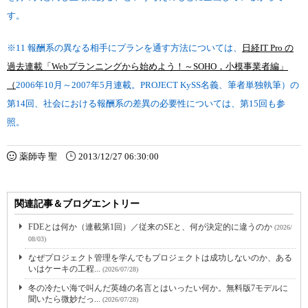
す。
※11 報酬系の異なる相手にプランを通す方法については、
日経IT Pro の
過去連載「Webプランニングから始めよう！～SOHO，小模事業者編」
（
2006年10月～2007年5月連載。PROJECT KySS名義、筆者単独執筆）の
第14回、社会における報酬系の差異の必要性については、第15回も参
照。
薬師寺 聖
2013/12/27 06:30:00
関連記事＆ブログエントリー
FDEとは何か（連載第1回）／従来のSEと、何が決定的に違うのか
(2026/
08/03)
なぜプロジェクト管理を学んでもプロジェクトは成功しないのか、ある
いはケーキの工程...
(2026/07/28)
冬の冷たい海で叫んだ英雄の名言とはいったい何か。無料版7モデルに
聞いたら微妙だっ...
(2026/07/28)