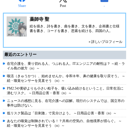
Share
Post
-
薬師寺 聖
絵を描き、詩を書き、曲を書き、文を書き、企画書と仕様
書を書き、コードを書き、思索を続ける、四国の人。
» 詳しいプロフィール
最近のエントリー
在宅介護を、乗り切れる人、つぶれる人。ITエンジニアの耐性は？ ～続・ラ
イル島の彼方（n）～
嗅活（きゅうかつ）、始めませんか。令和８年、鼻の健康を取り戻そう。 ～
続・嗅覚センサーを見直そう （n）～
PM2.5や黄砂よりも小さい粒子を、吸い込み続けるということ。日常生活に
潜むリスク。 ～日用品公害・香害（n）～
ニュースの感想に見る、在宅介護への誤解。現行のシステムでは、国立市の
事件は防げない。
低リスク製品は「目刺激」で見分けよう。 ～日用品公害・香害（n）～
あなたの嗅覚は制御されている！？共有の空気の、自他境界が揺らぐ。 ～
続・嗅覚センサーを見直そう （n）～