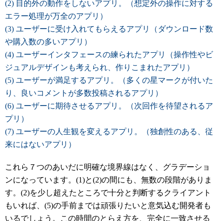
(2) 目的外の動作をしないアプリ。（想定外の操作に対する
エラー処理が万全のアプリ）
(3) ユーザーに受け入れてもらえるアプリ（ダウンロード数
や購入数の多いアプリ）
(4) ユーザーインタフェースの練られたアプリ（操作性やビ
ジュアルデザインも考えられ、作りこまれたアプリ）
(5) ユーザーが満足するアプリ。（多くの星マークが付いた
り、良いコメントが多数投稿されるアプリ）
(6) ユーザーに期待させるアプリ。（次回作を待望されるア
プリ）
(7) ユーザーの人生観を変えるアプリ。（独創性のある、従
来にはないアプリ）
これら７つのあいだに明確な境界線はなく、グラデーショ
ンになっています。(1)と(2)の間にも、無数の段階がありま
す。(2)を少し超えたところで十分と判断するクライアント
もいれば、(5)の手前までは頑張りたいと意気込む開発者も
いるでしょう。この時間のとらえ方を、完全に一致させる