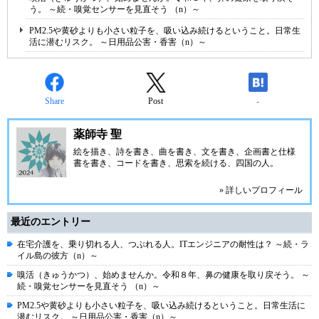
う。 ～続・嗅覚センサーを見直そう （n）～
PM2.5や黄砂よりも小さい粒子を、吸い込み続けるということ。日常生
活に潜むリスク。 ～日用品公害・香害（n）～
Share
Post
-
薬師寺 聖
絵を描き、詩を書き、曲を書き、文を書き、企画書と仕様
書を書き、コードを書き、思索を続ける、四国の人。
» 詳しいプロフィール
最近のエントリー
在宅介護を、乗り切れる人、つぶれる人。ITエンジニアの耐性は？ ～続・ラ
イル島の彼方（n）～
嗅活（きゅうかつ）、始めませんか。令和８年、鼻の健康を取り戻そう。 ～
続・嗅覚センサーを見直そう （n）～
PM2.5や黄砂よりも小さい粒子を、吸い込み続けるということ。日常生活に
潜むリスク。 ～日用品公害・香害（n）～