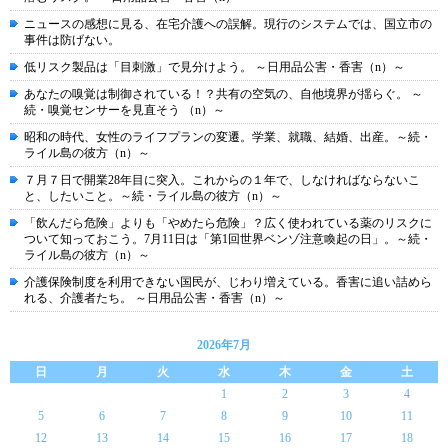
ニュースの感想に見る、在宅介護への誤解。現行のシステムでは、国立市の
事件は防げない。
低リスク製品は「目刺激」で見分けよう。 ～日用品公害・香害（n）～
あなたの嗅覚は制御されている！？共有の空気の、自他境界が揺らぐ。 ～
続・嗅覚センサーを見直そう （n）～
昭和の時代、女性のライフプランの変遷。学業、就職、結婚、出産。～続・
ライル島の彼方（n）～
７月７日で開業28年目に突入。これからの１年で、しなければならないこ
と、したいこと。～続・ライル島の彼方（n）～
「飲んだら危険」よりも「やめたら危険」？広く使われている薬のリスクに
ついて知っておこう。7月11日は「第1回世界ベンゾ注意喚起の日」。～続・
ライル島の彼方（n）～
介護保険制度を利用できない国民が、じわり増えている。香害に追い詰めら
れる、介護者たち。 ～日用品公害・香害（n）～
2026年7月
日
月
火
水
木
金
土
1
2
3
4
5
6
7
8
9
10
11
12
13
14
15
16
17
18