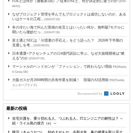
FDEとは何か（連載第1回）／従来のSEと、何が決定的に違うのか
(2026/
08/03)
なぜプロジェクト管理を学んでもプロジェクトは成功しないのか、ある
いはケーキの工程...
(2026/07/28)
冬の冷たい海で叫んだ英雄の名言とはいったい何か。無料版7モデルに
聞いたら微妙だっ...
(2026/07/28)
富士通とNECは「AI需要の手応え」をどう語った？ 2026年下半期の
見通しを考...
(2026/08/03)
日本通運×アクセンチュアの124億円訴訟に学ぶ、なぜ大規模開発は“燃
える”のか
(2026/07/29)
マーシャルのヘッドホンが「ファッション」で終わらない理由
PR(Marsha
ll Group AB)
大阪ガスが月2000時間の共有作業を削減！ 現場のAI活用術
PR(ITmedia
エンタープライズ)
Recommended by
最新の投稿
在宅介護を、乗り切れる人、つぶれる人。ITエンジニアの耐性は？ ～
続・ライル島の彼方（n）～
嗅活（きゅうかつ）、始めませんか。令和８年、鼻の健康を取り戻そ