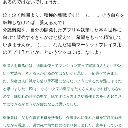
あるのではないでしょうか。
泣く泣く離職より、積極的離職です!! （。。。そう自らを
鼓舞しなければ、萎えるんで）
介護離職を、自分の開発したアプリや執筆した本を世界に
向けて販売するきっかけと捉えて、希望をもって精進して
いきませんか。（。。。なんだ結局マーケットプレイス用
のアプリ作れとか、というツッコミは、なしよ）
※収入を得るには、退職金使ってマンション買って家賃収入とか、FXと
いう方法も、考える人がいるのではないかと思い、一応調べてみまし
た。前者は人口減から借り手不足にならないようにするのが難しそうだ
と思いました。FXは、小さい文字の数字をたくさん見なければならない
ので、細切れの時間の中で、慌てずに入力ミスや操作ミスを引き起こさ
ずにできるかどうかが鍵になると思いました。
※筆者は、父を介護する母を扶養し、介護疲れに倒れた母を定時間勤務
しながら看護し、過労死寸前で自営に切り替えました。家事もしていま