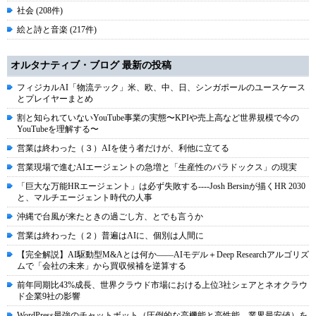
社会 (208件)
絵と詩と音楽 (217件)
オルタナティブ・ブログ 最新の投稿
フィジカルAI「物流テック」米、欧、中、日、シンガポールのユースケース
とプレイヤーまとめ
割と知られていないYouTube事業の実態〜KPIや売上高など世界規模で今の
YouTubeを理解する〜
営業は終わった（３）AIを使う者だけが、利他に立てる
営業現場で進むAIエージェントの急増と「生産性のパラドックス」の現実
「巨大な万能HRエージェント」は必ず失敗する----Josh Bersinが描くHR 2030
と、マルチエージェント時代の人事
沖縄で台風が来たときの過ごし方、とでも言うか
営業は終わった（２）普遍はAIに、個別は人間に
【完全解説】AI駆動型M&Aとは何か――AIモデル＋Deep Researchアルゴリズ
ムで「会社の未来」から買収候補を逆算する
前年同期比43%成長、世界クラウド市場における上位3社シェアとネオクラウ
ド企業9社の影響
WordPress最強のチャットボット（圧倒的な高機能と高性能、業界最安値）を