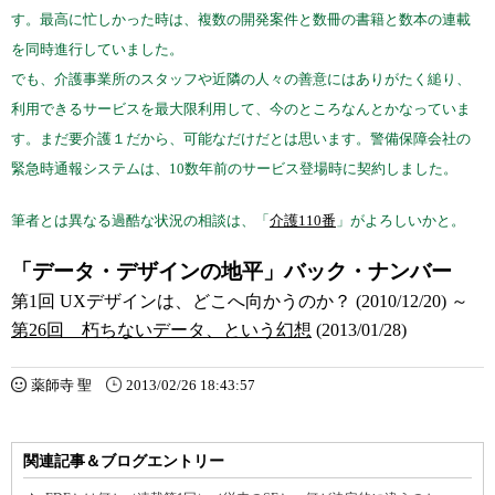
す。最高に忙しかった時は、複数の開発案件と数冊の書籍と数本の連載
を同時進行していました。
でも、介護事業所のスタッフや近隣の人々の善意にはありがたく縋り、
利用できるサービスを最大限利用して、今のところなんとかなっていま
す。まだ要介護１だから、可能なだけだとは思います。警備保障会社の
緊急時通報システムは、10数年前のサービス登場時に契約しました。
筆者とは異なる過酷な状況の相談は、「
介護110番
」がよろしいかと。
「データ・デザインの地平」バック・ナンバー
第1回 UXデザインは、どこへ向かうのか？ (2010/12/20) ～
第26回 朽ちないデータ、という幻想
(2013/01/28)
薬師寺 聖
2013/02/26 18:43:57
関連記事＆ブログエントリー