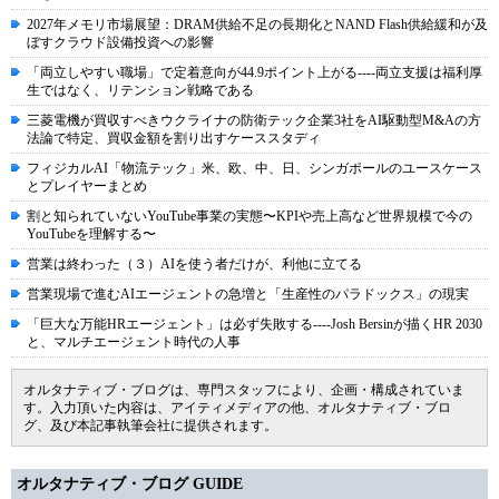
2027年メモリ市場展望：DRAM供給不足の長期化とNAND Flash供給緩和が及
ぼすクラウド設備投資への影響
「両立しやすい職場」で定着意向が44.9ポイント上がる----両立支援は福利厚
生ではなく、リテンション戦略である
三菱電機が買収すべきウクライナの防衛テック企業3社をAI駆動型M&Aの方
法論で特定、買収金額を割り出すケーススタディ
フィジカルAI「物流テック」米、欧、中、日、シンガポールのユースケース
とプレイヤーまとめ
割と知られていないYouTube事業の実態〜KPIや売上高など世界規模で今の
YouTubeを理解する〜
営業は終わった（３）AIを使う者だけが、利他に立てる
営業現場で進むAIエージェントの急増と「生産性のパラドックス」の現実
「巨大な万能HRエージェント」は必ず失敗する----Josh Bersinが描くHR 2030
と、マルチエージェント時代の人事
オルタナティブ・ブログは、専門スタッフにより、企画・構成されていま
す。入力頂いた内容は、アイティメディアの他、オルタナティブ・ブロ
グ、及び本記事執筆会社に提供されます。
オルタナティブ・ブログ GUIDE