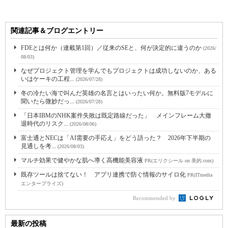
関連記事＆ブログエントリー
FDEとは何か（連載第1回）／従来のSEと、何が決定的に違うのか
(2026/
08/03)
なぜプロジェクト管理を学んでもプロジェクトは成功しないのか、ある
いはケーキの工程...
(2026/07/28)
冬の冷たい海で叫んだ英雄の名言とはいったい何か。無料版7モデルに
聞いたら微妙だっ...
(2026/07/28)
「日本IBMのNHK案件失敗は既定路線だった」 メインフレーム大撤
退時代のリスク...
(2026/08/06)
富士通とNECは「AI需要の手応え」をどう語った？ 2026年下半期の
見通しを考...
(2026/08/03)
マルチ効果で健やかな肌へ導く高機能美容液
PR(エリクシール on 美的.com)
既存ツールは捨てない！ アプリ連携で防ぐ情報のサイロ化
PR(ITmedia
エンタープライズ)
Recommended by
最新の投稿