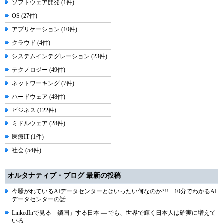
ソフトウェア開発 (1件)
OS (27件)
アプリケーション (10件)
クラウド (4件)
システムインテグレーション (23件)
テクノロジー (49件)
ネットワーキング (7件)
ハードウェア (48件)
ビジネス (122件)
ミドルウェア (28件)
医療IT (1件)
社会 (54件)
オルタナティブ・ブログ 最新の投稿
今騒がれているAIデータセンターとはいったい何なのか?!! 10分でわかるAI
データセンターの話
LinkedInで見る「鎖国」する日本 ― でも、世界で輝く日本人は確実に増えて
いる