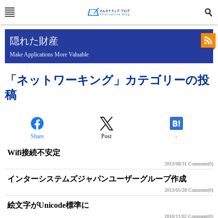
隠れた財産
Make Applications More Valuable
「ネットワーキング」カテゴリーの投
稿
Share
Post
-
Wifi接続不安定
2013/08/31
Comment(0)
インターシステムズジャパンユーザーグループ作成
2013/05/28
Comment(0)
絵文字がUnicode標準に
2010/11/02
Comment(0)