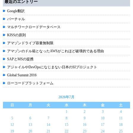
最近のエントリー
Google翻訳
バーチャル
マルチワークロードデータベース
KISSの原則
アマゾンドライブ容量無制限
アマゾンのドル箱となったAWSがこれほど破壊的である理由
SAPとMSの提携
アジャイルやDevOpsになじまない日本のSIプロジェクト
Global Summit 2016
ローコードプラットフォーム
2026年7月
日
月
火
水
木
金
土
1
2
3
4
5
6
7
8
9
10
11
12
13
14
15
16
17
18
19
20
21
22
23
24
25