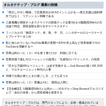
オルタナティブ・ブログ 最新の投稿
「両立しやすい職場」で定着意向が44.9ポイント上がる----両立支援は福利厚
生ではなく、リテンション戦略である
三菱電機が買収すべきウクライナの防衛テック企業3社をAI駆動型M&Aの方
法論で特定、買収金額を割り出すケーススタディ
フィジカルAI「物流テック」米、欧、中、日、シンガポールのユースケース
とプレイヤーまとめ
割と知られていないYouTube事業の実態〜KPIや売上高など世界規模で今の
YouTubeを理解する〜
営業は終わった（３）AIを使う者だけが、利他に立てる
営業現場で進むAIエージェントの急増と「生産性のパラドックス」の現実
「巨大な万能HRエージェント」は必ず失敗する----Josh Bersinが描くHR 2030
と、マルチエージェント時代の人事
沖縄で台風が来たときの過ごし方、とでも言うか
営業は終わった（２）普遍はAIに、個別は人間に
【完全解説】AI駆動型M&Aとは何か――AIモデル＋Deep Researchアルゴリズ
ムで「会社の未来」から買収候補を逆算する
オルタナティブ・ブログは、専門スタッフにより、企画・構成されていま