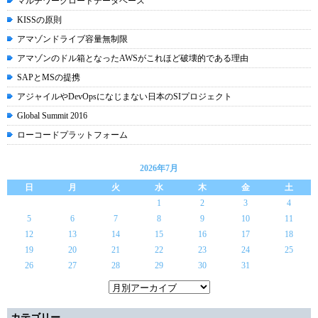
マルチワークロードデータベース
KISSの原則
アマゾンドライブ容量無制限
アマゾンのドル箱となったAWSがこれほど破壊的である理由
SAPとMSの提携
アジャイルやDevOpsになじまない日本のSIプロジェクト
Global Summit 2016
ローコードプラットフォーム
2026年7月
日
月
火
水
木
金
土
1
2
3
4
5
6
7
8
9
10
11
12
13
14
15
16
17
18
19
20
21
22
23
24
25
26
27
28
29
30
31
カテゴリー