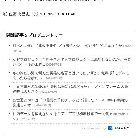
佐藤 比呂志
2016/05/09 18:11:40
関連記事＆ブログエントリー
FDEとは何か（連載第1回）／従来のSEと、何が決定的に違うのか
(2026/
08/03)
なぜプロジェクト管理を学んでもプロジェクトは成功しないのか、ある
いはケーキの工程...
(2026/07/28)
冬の冷たい海で叫んだ英雄の名言とはいったい何か。無料版7モデルに
聞いたら微妙だっ...
(2026/07/28)
「日本IBMのNHK案件失敗は既定路線だった」 メインフレーム大撤
退時代のリスク...
(2026/08/06)
富士通とNECは「AI需要の手応え」をどう語った？ 2026年下半期の
見通しを考...
(2026/08/03)
社内データを扱えないAIを卒業 アプリ横断検索で一元化
PR(ITmedia エ
ンタープライズ)
Recommended by