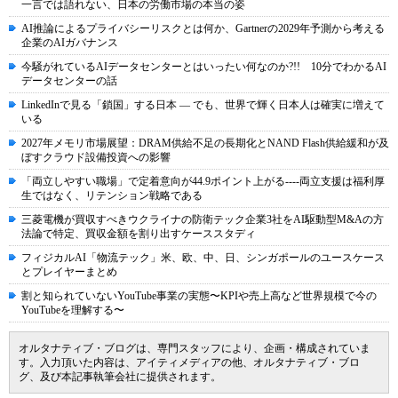
一言では語れない、日本の労働市場の本当の姿
AI推論によるプライバシーリスクとは何か、Gartnerの2029年予測から考える
企業のAIガバナンス
今騒がれているAIデータセンターとはいったい何なのか?!! 10分でわかるAI
データセンターの話
LinkedInで見る「鎖国」する日本 ― でも、世界で輝く日本人は確実に増えて
いる
2027年メモリ市場展望：DRAM供給不足の長期化とNAND Flash供給緩和が及
ぼすクラウド設備投資への影響
「両立しやすい職場」で定着意向が44.9ポイント上がる----両立支援は福利厚
生ではなく、リテンション戦略である
三菱電機が買収すべきウクライナの防衛テック企業3社をAI駆動型M&Aの方
法論で特定、買収金額を割り出すケーススタディ
フィジカルAI「物流テック」米、欧、中、日、シンガポールのユースケース
とプレイヤーまとめ
割と知られていないYouTube事業の実態〜KPIや売上高など世界規模で今の
YouTubeを理解する〜
オルタナティブ・ブログは、専門スタッフにより、企画・構成されていま
す。入力頂いた内容は、アイティメディアの他、オルタナティブ・ブロ
グ、及び本記事執筆会社に提供されます。