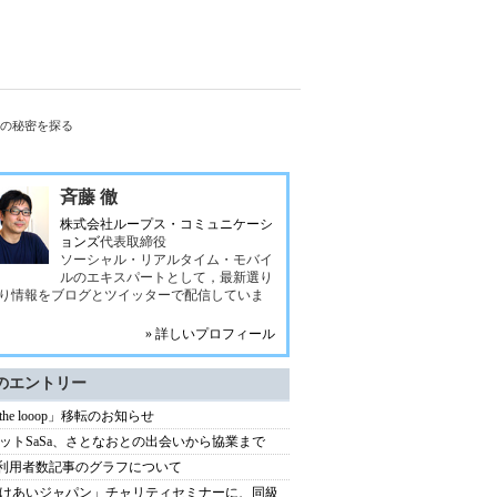
功の秘密を探る
斉藤 徹
株式会社ループス・コミュニケーシ
ョンズ
代表取締役
ソーシャル・リアルタイム・モバイ
ルのエキスパートとして，最新選り
り情報をブログとツイッターで配信していま
» 詳しいプロフィール
のエントリー
 the looop」移転のお知らせ
ットSaSa、さとなおとの出会いから協業まで
xi利用者数記事のグラフについて
けあいジャパン」チャリティセミナーに、同級