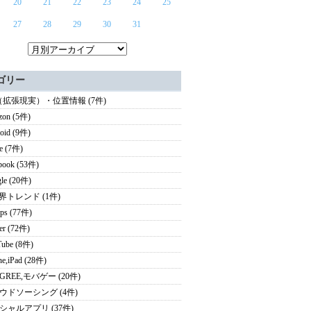
20
21
22
23
24
25
27
28
29
30
31
ゴリー
（拡張現実）・位置情報 (7件)
zon (5件)
oid (9件)
e (7件)
book (53件)
le (20件)
業界トレンド (1件)
ps (77件)
ter (72件)
ube (8件)
ne,iPad (28件)
i,GREE,モバゲー (20件)
ウドソーシング (4件)
シャルアプリ (37件)