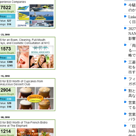
今騒
のか
Li
く日
20
NA
影響
「両
る-
略で
三菱
社を
出す
フィ
ガポ
割と
高な
営業
てる
営業
パラ
「巨
Jo