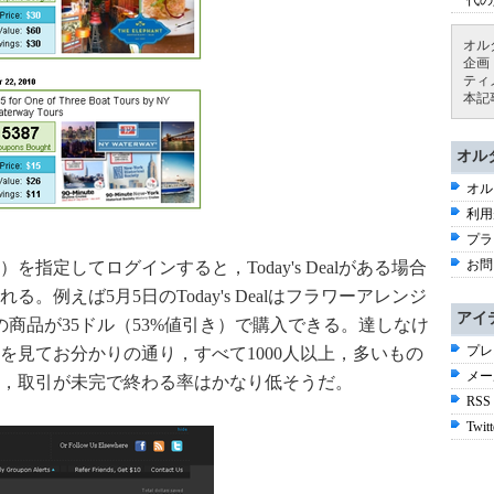
代の
オル
企画
ティ
本記
オル
オル
利用
プラ
お問
指定してログインすると，Today's Dealがある場合
例えば5月5日のToday's Dealはフラワーアレンジ
アイ
ルの商品が35ドル（53%値引き）で購入できる。達しなけ
プレ
を見てお分かりの通り，すべて1000人以上，多いもの
メー
おり，取引が未完で終わる率はかなり低そうだ。
RSS
Twitt