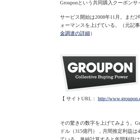
Grouponという共同購入クーポン
サービス開始は2008年11月。ま
ォーマンスを上げている。（元記事はTe
金調達の詳細
）
【 サイトURL：
http://www.groupon.
その驚きの数字を上げてみよう。Gro
ドル（315億円），月間推定利益は40
ている。単純計算すると年間利益は5