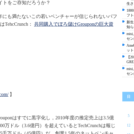
サイトをご存知だろうか？
生さ
18
フト
だ2年にも満たないこの若いベンチャーが信じられないパフ
新生
hcCrunch：
共同購入でぼろ儲けGrouponの巨大資
知ら
mixi
セン
Ame
ット
【2
GR
mixi
セン
com/
】
日
5
uponはすでに黒字化し，2010年度の推定売上は3.5億
0万ドル（3.6億円）を超えているとTechCrunchは報じ
12
千万ドル（45億円）だ。創業1.5年のネットベンチャ