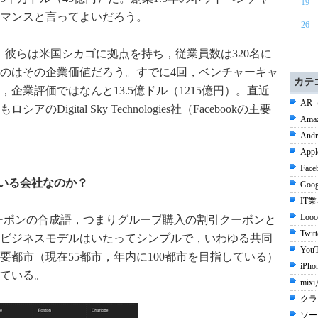
19
マンスと言ってよいだろう。
26
，彼らは米国シカゴに拠点を持ち，従業員数は320名に
のはその企業価値だろう。すでに4回，ベンチャーキャ
カテ
企業評価ではなんと13.5億ドル（1215億円）。直近
AR
gital Sky Technologies社（Facebookの主要
Ama
Andr
Appl
Face
している会社なのか？
Goog
IT
Looo
とクーポンの合成語，つまりグループ購入の割引クーポンと
Twit
ビジネスモデルはいたってシンプルで，いわゆる共同
YouT
要都市（現在55都市，年内に100都市を目指している）
iPho
ている。
mix
クラ
ソー