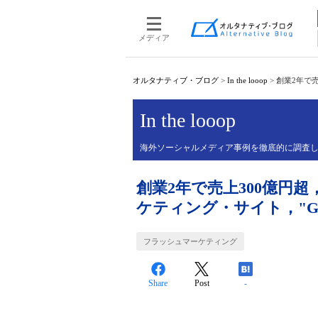
メディア
オルタナティブ・ブログ
>
In the looop
>
創業2年で売
In the looop
海外ソーシャルメディア事例を徹底的に調査
創業2年で売上300億円
ケティング・サイト，"Gr
フラッシュマーケティング
Share
Post
-