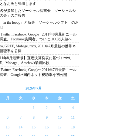
となお氏と登壇します
00名が参加したソーシャル読書会「ソーシャルシ
の会」のご報告
「in the looop」と新著「ソーシャルシフト」のお
せ
, Twitter, Facebook, Google+ 2011年8月最新ニール
調査。Facebook訪問者、ついに1000万人超へ
ba, GREE, Mobage, mixi, 2011年7月最新の携帯ネ
視聴率を公開
011年8月最新版】直近決算発表に基づくmixi、
EE、Mobage、Amebaの業績比較
, Twitter, Facebook, Google+ 2011年7月最新ニール
調査、Google+国内ネット視聴率を初公開
2026年7月
月
火
水
木
金
土
1
2
3
4
6
7
8
9
10
11
13
14
15
16
17
18