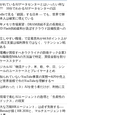
がれているAIデータセンターとはいったい何な
?!! 10分でわかるAIデータセンターの話
nkedInで見る「鎖国」する日本 ― でも、世界で輝
本人は確実に増えている
27年メモリ市場展望：DRAM供給不足の長期化と
ND Flash供給緩和が及ぼすクラウド設備投資への
立しやすい職場」で定着意向が44.9ポイント上が
---両立支援は福利厚生ではなく、リテンション戦
ある
電機が買収すべきウクライナの防衛テック企業3
AI駆動型M&Aの方法論で特定、買収金額を割り
ケーススタディ
ジカルAI「物流テック」米、欧、中、日、シン
ールのユースケースとプレイヤーまとめ
知られていないYouTube事業の実態〜KPIや売上
ど世界規模で今のYouTubeを理解する〜
は終わった（３）AIを使う者だけが、利他に立
現場で進むAIエージェントの急増と「生産性の
ドックス」の現実
大な万能HRエージェント」は必ず失敗する----
sh Bersinが描くHR 2030と、マルチエージェント時