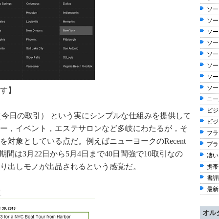
ソー
ソー
ソー
ソー
ソー
ソー
ソー
ソー
す】
ニー
ビジ
Deal（今日の取引） という実にシンプルな仕組みを提供して
ビジ
ー，イベント，エステサロンなど多岐にわたるが，そ
フラ
対象としている点だ。例えばニューヨークのRecent
プラ
期間は3月22日から5月4日まで40日間強で10取引なの
凄い
掘り出しモノが出品されるという感覚だ。
携帯
書評
最新
オル