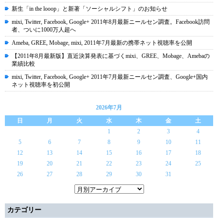
新生「in the looop」と新著「ソーシャルシフト」のお知らせ
mixi, Twitter, Facebook, Google+ 2011年8月最新ニールセン調査。Facebook訪問
者、ついに1000万人超へ
Ameba, GREE, Mobage, mixi, 2011年7月最新の携帯ネット視聴率を公開
【2011年8月最新版】直近決算発表に基づくmixi、GREE、Mobage、Amebaの
業績比較
mixi, Twitter, Facebook, Google+ 2011年7月最新ニールセン調査、Google+国内
ネット視聴率を初公開
2026年7月
日
月
火
水
木
金
土
1
2
3
4
5
6
7
8
9
10
11
12
13
14
15
16
17
18
19
20
21
22
23
24
25
26
27
28
29
30
31
カテゴリー