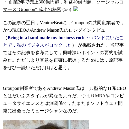
・
創業2年で売上300億円超，利益40億円超。ソーシャルコ
マース"Groupon" 成功の秘密
(5/6)
この記事の翌日，VentrueBeatに，Grouponの共同創業者で，
かつ現CEOのAndrew Mason氏の
ロングインタビュー
（
Being in a band made my business rock
～ バンドにいたこ
とで，私のビジネスがロックした
） が掲載された。当記事
ではその記事を参考にして，興味深いポイントの要約を試
みた。ただしより真意を正確に把握するためには，
原記事
をぜひ一読いただければと思う。
Groupon創業者であるAndrew Mason氏は，典型的なIT系CEO
とはだいぶスタイルが異なるようだ。つまりMBAやコンピ
ュータサイエンスとは無関係で，たまたまソフトウェア開
発に出会ったミュージシャンなのだ。