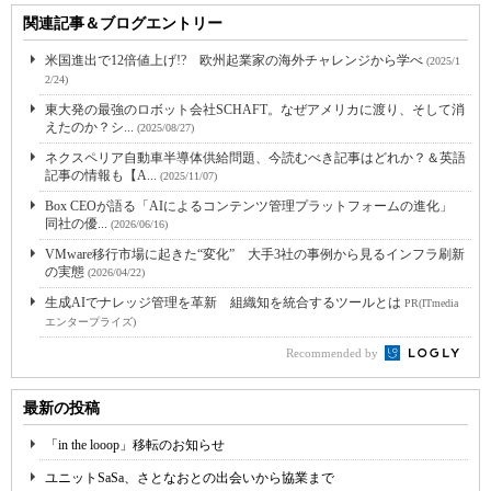
関連記事＆ブログエントリー
米国進出で12倍値上げ!? 欧州起業家の海外チャレンジから学べ
(2025/1
2/24)
東大発の最強のロボット会社SCHAFT。なぜアメリカに渡り、そして消
えたのか？シ...
(2025/08/27)
ネクスペリア自動車半導体供給問題、今読むべき記事はどれか？＆英語
記事の情報も【A...
(2025/11/07)
Box CEOが語る「AIによるコンテンツ管理プラットフォームの進化」
同社の優...
(2026/06/16)
VMware移行市場に起きた“変化” 大手3社の事例から見るインフラ刷新
の実態
(2026/04/22)
生成AIでナレッジ管理を革新 組織知を統合するツールとは
PR(ITmedia
エンタープライズ)
Recommended by
最新の投稿
「in the looop」移転のお知らせ
ユニットSaSa、さとなおとの出会いから協業まで