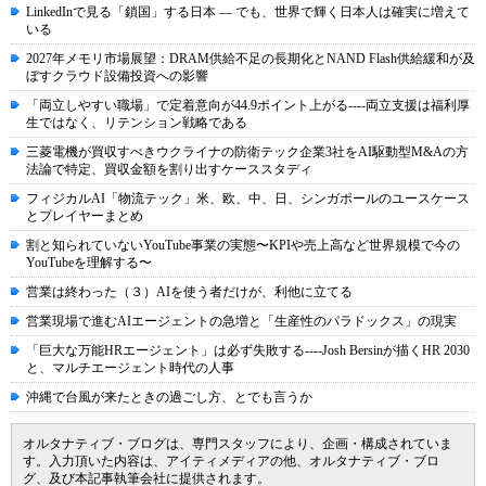
LinkedInで見る「鎖国」する日本 ― でも、世界で輝く日本人は確実に増えて
いる
2027年メモリ市場展望：DRAM供給不足の長期化とNAND Flash供給緩和が及
ぼすクラウド設備投資への影響
「両立しやすい職場」で定着意向が44.9ポイント上がる----両立支援は福利厚
生ではなく、リテンション戦略である
三菱電機が買収すべきウクライナの防衛テック企業3社をAI駆動型M&Aの方
法論で特定、買収金額を割り出すケーススタディ
フィジカルAI「物流テック」米、欧、中、日、シンガポールのユースケース
とプレイヤーまとめ
割と知られていないYouTube事業の実態〜KPIや売上高など世界規模で今の
YouTubeを理解する〜
営業は終わった（３）AIを使う者だけが、利他に立てる
営業現場で進むAIエージェントの急増と「生産性のパラドックス」の現実
「巨大な万能HRエージェント」は必ず失敗する----Josh Bersinが描くHR 2030
と、マルチエージェント時代の人事
沖縄で台風が来たときの過ごし方、とでも言うか
オルタナティブ・ブログは、専門スタッフにより、企画・構成されていま
す。入力頂いた内容は、アイティメディアの他、オルタナティブ・ブロ
グ、及び本記事執筆会社に提供されます。