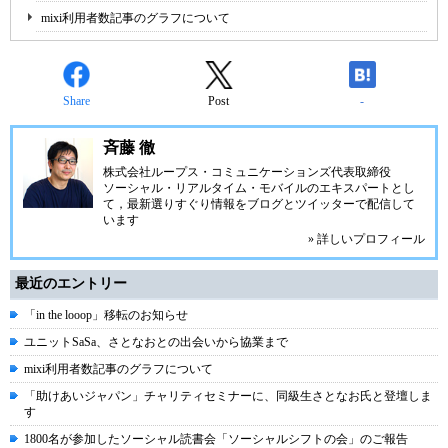
mixi利用者数記事のグラフについて
Share
Post
-
斉藤 徹
株式会社ループス・コミュニケーションズ
代表取締役
ソーシャル・リアルタイム・モバイルのエキスパートとし
て，最新選りすぐり情報をブログとツイッターで配信して
います
» 詳しいプロフィール
最近のエントリー
「in the looop」移転のお知らせ
ユニットSaSa、さとなおとの出会いから協業まで
mixi利用者数記事のグラフについて
「助けあいジャパン」チャリティセミナーに、同級生さとなお氏と登壇しま
す
1800名が参加したソーシャル読書会「ソーシャルシフトの会」のご報告