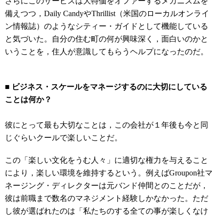
さらにこのサービスは大特価をオファーするメカニズムを
備えつつ，Daily CandyやThrillist（米国のローカルオンライ
ン情報誌）のようなシティー・ガイドとして機能している
と気づいた。自分の住む町の何が興味深く，面白いのかと
いうことを，住人が意識してもらうヘルプになったのだ。
■ ビジネス・スケールをマネージするのに大切にしている
ことは何か？
彼にとって最も大切なことは，この会社が１年後も今と同
じぐらいクールで楽しいことだ。
この「楽しい文化をうむ人々」に適切な権力を与えること
により，楽しい環境を維持するという。例えばGroupon社マ
ネージング・ディレクターは元バンド仲間とのことだが，
彼は前職まで数名のマネジメント経験しかなかった。ただ
し彼が選ばれたのは「私たちのする全ての事が楽しくなけ