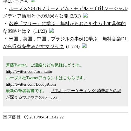
率は2%
(5/4)
・
ループスのB2Bフリーミアム・モデル ～ 自社ソーシャル
メディア活用とその効果を公開
(3/31)
・
名著「フリー」に学ぶ，無料からお金を生み出す具体的
な戦略とは？
(11/23)
・
米国，英国，中国，ブラジルの事例に学ぶ，無料音楽DL
から収益を生みだすマジック
(11/24)
斉藤Twitter。ご連絡などお気軽にどうぞ。
http://twitter.com/toru_saito
ループス社Twitterアカウントはこちらです。
http://twitter.com/LooopsCom
最新の筆者著書です。
『Twitterマーケティング 消費者との絆
が深まるつぶやきのルール』
斉藤 徹
2010/05/14 13:42:22