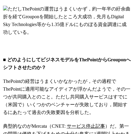
ただしThePointの運営はうまくいかず，約一年半の紆余曲
折を経てGrouponを開始したところ大成功，先月もDigital
Sky Technologies等から1.35億ドルにものぼる資金調達に成
功している。
■ どのようにしてビジネスモデルをThePointからGrouponへ
シフトさせたのか？
ThePointの経営はうまくいかなかったが，その過程で
ThePointに適用可能なアイディアが浮かんだようで，その一
つが共同購入とのこと。ただし共同購入サービスはすでに
（米国で）いくつかのベンチャーが失敗しており，開始す
るにあたって過去の失敗要因を分析した。
典型的なのがMercata（CNET:
サービス停止記事
）だ。第一
の問題は価格を下げるための十分な集客に1週間以上かかる