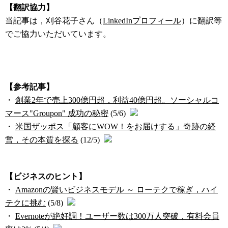
【翻訳協力】
当記事は，刈谷花子さん（
LinkedInプロフィール
）に翻訳等
でご協力いただいています。
【参考記事】
・
創業2年で売上300億円超，利益40億円超。ソーシャルコ
マース"Groupon" 成功の秘密
(5/6)
・
米国ザッポス「顧客にWOW！をお届けする」奇跡の経
営，その本質を探る
(12/5)
【ビジネスのヒント】
・
Amazonの賢いビジネスモデル ～ ローテクで稼ぎ，ハイ
テクに挑む
(5/8)
・
Evernoteが絶好調！ユーザー数は300万人突破，有料会員