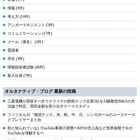
情報 (9件)
考え方 (14件)
アンガーマネジメント (5件)
コミュニケーション (17件)
メール（署名） (3件)
受講者
学生 (3件)
情報技術者試験 (40件)
新入社員 (7件)
オルタナティブ・ブログ 最新の投稿
三菱電機が買収すべきウクライナの防衛テック企業3社をAI駆動型M&Aの方
法論で特定、買収金額を割り出すケーススタディ
フィジカルAI「物流テック」米、欧、中、日、シンガポールのユースケース
とプレイヤーまとめ
割と知られていないYouTube事業の実態〜KPIや売上高など世界規模で今の
YouTubeを理解する〜