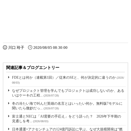
川口 玲子
2020/08/05 08:30:00
関連記事＆ブログエントリー
FDEとは何か（連載第1回）／従来のSEと、何が決定的に違うのか
(2026/
08/03)
なぜプロジェクト管理を学んでもプロジェクトは成功しないのか、ある
いはケーキの工程...
(2026/07/28)
冬の冷たい海で叫んだ英雄の名言とはいったい何か。無料版7モデルに
聞いたら微妙だっ...
(2026/07/28)
富士通とNECは「AI需要の手応え」をどう語った？ 2026年下半期の
見通しを考...
(2026/08/03)
日本通運×アクセンチュアの124億円訴訟に学ぶ、なぜ大規模開発は“燃