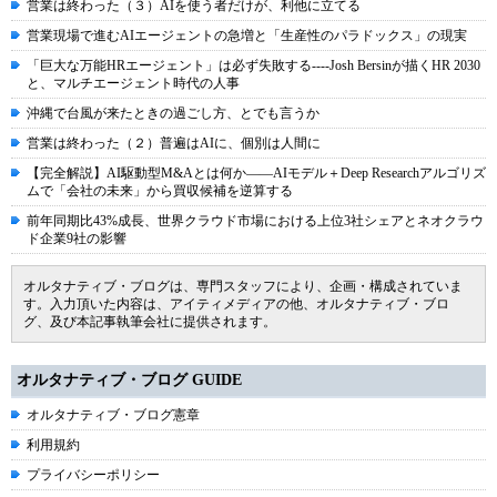
営業は終わった（３）AIを使う者だけが、利他に立てる
営業現場で進むAIエージェントの急増と「生産性のパラドックス」の現実
「巨大な万能HRエージェント」は必ず失敗する----Josh Bersinが描くHR 2030
と、マルチエージェント時代の人事
沖縄で台風が来たときの過ごし方、とでも言うか
営業は終わった（２）普遍はAIに、個別は人間に
【完全解説】AI駆動型M&Aとは何か――AIモデル＋Deep Researchアルゴリズ
ムで「会社の未来」から買収候補を逆算する
前年同期比43%成長、世界クラウド市場における上位3社シェアとネオクラウ
ド企業9社の影響
オルタナティブ・ブログは、専門スタッフにより、企画・構成されていま
す。入力頂いた内容は、アイティメディアの他、オルタナティブ・ブロ
グ、及び本記事執筆会社に提供されます。
オルタナティブ・ブログ GUIDE
オルタナティブ・ブログ憲章
利用規約
プライバシーポリシー