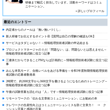
研修まで幅広く担当しています。活動キーワードはコミュ
ニケーション。
» 詳しいプロフィール
最近のエントリー
内定者からのメールは「無い無いづくし」
新人研修でお伝えするポイント④【質問は自己の理解の確認もOK】
サービスはタダじゃない！～情報処理技術者試験の申込始まる
プロジェクトマネージャの ただ「問題ない」は、問題ないとは思えません～
情報処理技術者試験に役立つ記事
三連休だからできることPMならば計画的に～情報処理技術者試験に役立つ記
事
みんな本気モード、合格レベルをあげる準備を～令和3年度秋期情報処理技術
者試験の応募者数発表
2時間で、約2000文字から3600文字を書けるようになるためのトレーニング～
情報処理技術者試験に役立つ記事
午後の試験答案を読むのは「人」です～情報処理技術者試験に役立つ記事
リモートワークの「伝わる文章術コミュニケーション」にお勧めの本
テレワークの生産性向上はコミュニケーションミスを防ぐ文章力！ ⇒ ク
ッション言葉と感謝の言葉