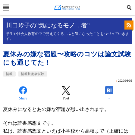
川口玲子の”気になるモノ，者”
学生や社会人教育の中で見えてくる、ふと気になったことをつづっていきま
す。
夏休みの嫌な宿題〜攻略のコツは論文試験
にも通じてた！
情報
情報技術者試験
»
2020/08/05
Share
Post
-
夏休みになるとあの嫌な宿題が思い出されます。
それは読書感想文です。
私は、読書感想文といえば小学校から高校まで（正確には