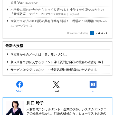
える”のか
(2026/07/29)
小学校に慣れた今だからじっくり選べる！ 小学１年生夏休みからの
「音楽教室」デビュ...
PR(ヤマハ音楽振興会｜HugKum)
大阪ガスが月2000時間の共有作業を削減！ 現場のAI活用術
PR(ITmedia
エンタープライズ)
Recommended by
最新の投稿
内定者からのメールは「無い無いづくし」
新人研修でお伝えするポイント④【質問は自己の理解の確認もOK】
サービスはタダじゃない！～情報処理技術者試験の申込始まる
Share
Post
-
川口 玲子
人材育成コンサルタント・企業の講師。システムエンジニ
アの経験を活かし、IT系の研修から、ヒューマスキル系の