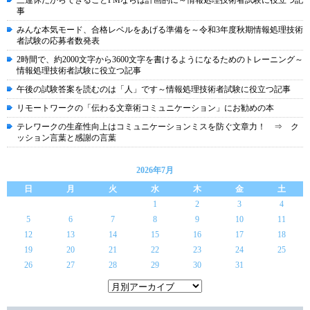
三連休だからできることPMならば計画的に～情報処理技術者試験に役立つ記
事
みんな本気モード、合格レベルをあげる準備を～令和3年度秋期情報処理技術
者試験の応募者数発表
2時間で、約2000文字から3600文字を書けるようになるためのトレーニング～
情報処理技術者試験に役立つ記事
午後の試験答案を読むのは「人」です～情報処理技術者試験に役立つ記事
リモートワークの「伝わる文章術コミュニケーション」にお勧めの本
テレワークの生産性向上はコミュニケーションミスを防ぐ文章力！ ⇒ ク
ッション言葉と感謝の言葉
2026年7月
日
月
火
水
木
金
土
1
2
3
4
5
6
7
8
9
10
11
12
13
14
15
16
17
18
19
20
21
22
23
24
25
26
27
28
29
30
31