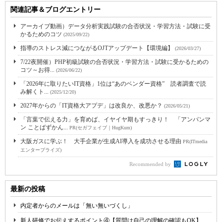
関連記事＆ブログエントリー
アーカイブ動画）データ分析実践試験の合否状況・学習方法・試験に受
かるためのコツ
(2025/09/22)
指導のストレス減につながるOJTアップデート【環境編】
(2026/03/27)
7/22夜開催）PHP初級試験の合否状況・学習方法・試験に受かるための
コツ～お得...
(2026/06/22)
「2026年に取りたいIT資格」1位は“あのベンダー資格” 読者調査で読
み解くト...
(2025/12/20)
2027年からの「IT資格大アプデ」は改良か、改悪か？
(2026/05/21)
「言葉で伝える力」を育めば、イヤイヤ期もすっきり！ 「アンパンマ
ン ことばずかん...
PR(セガフェイブ｜HugKum)
大阪ガスに学ぶ！ 大手企業が生成AI導入を成功させる理由
PR(ITmedia
エンタープライズ)
Recommended by
最新の投稿
内定者からのメールは「無い無いづくし」
新人研修でお伝えするポイント④【質問は自己の理解の確認もOK】