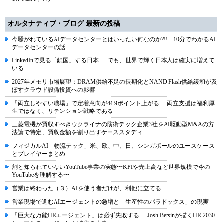
オルタナティブ・ブログ 最新の投稿
今騒がれているAIデータセンターとはいったい何なのか?!! 10分でわかるAI
データセンターの話
LinkedInで見る「鎖国」する日本 ― でも、世界で輝く日本人は確実に増えて
いる
2027年メモリ市場展望：DRAM供給不足の長期化とNAND Flash供給緩和が及
ぼすクラウド設備投資への影響
「両立しやすい職場」で定着意向が44.9ポイント上がる----両立支援は福利厚
生ではなく、リテンション戦略である
三菱電機が買収すべきウクライナの防衛テック企業3社をAI駆動型M&Aの方
法論で特定、買収金額を割り出すケーススタディ
フィジカルAI「物流テック」米、欧、中、日、シンガポールのユースケース
とプレイヤーまとめ
割と知られていないYouTube事業の実態〜KPIや売上高など世界規模で今の
YouTubeを理解する〜
営業は終わった（３）AIを使う者だけが、利他に立てる
営業現場で進むAIエージェントの急増と「生産性のパラドックス」の現実
「巨大な万能HRエージェント」は必ず失敗する----Josh Bersinが描くHR 2030