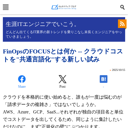
生涯ITエンジニアでいこう。
どんどん出てくるIT業界の新トレンドを乗りこなし末長くエンジニアをやっ
ていきましょう。
FinOpsのFOCUSとは何か -- クラウドコス
トを"共通言語化"する新しい試み
»
2025/10/15
Share
Post
-
クラウドを本格的に使い始めると、誰もが一度は悩むのが
「請求データの複雑さ」ではないでしょうか。
AWS、Azure、GCP、SaaS...それぞれが独自の項目名と単位
でコストデータを出してくるため、同じように集計したい
だけなのに、まず"正規化の壁"にぶつかります。