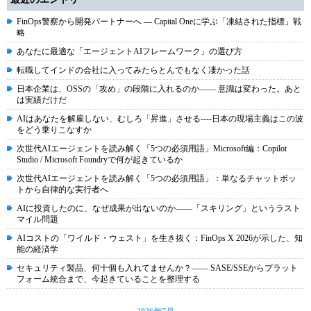
FinOps警察から開発パートナーへ ― Capital Oneに学ぶ「凍結された指標」戦
略
あなたに最適な「エージェントAIフレームワーク」の選び方
転職してインドの会社に入ってみたらとんでもなく凄かった話
日本企業は、OSSの「攻め」の段階に入れるのか―― 意識は変わった。あと
は実績だけだ
AIはあなたを解雇しない、むしろ「昇進」させる----日本の現場主義はこの波
をどう乗りこなすか
次世代AIエージェントを読み解く「5つの必須用語」Microsoft編：Copilot
Studio / Microsoft Foundryで何が起きているか
次世代AIエージェントを読み解く「5つの必須用語」：単なるチャットボッ
トから自律的な実行者へ
AIに投資したのに、なぜ成果が出ないのか――「スキリング」というラスト
マイル問題
AIコストの「ワイルド・ウェスト」を生き抜く：FinOps X 2026が示した、知
能の経済学
セキュリティ製品、何十個も入れてませんか？―― SASE/SSEからプラット
フォーム統合まで、今起きていることを整理する