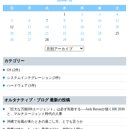
2026年7月
日
月
火
水
木
金
土
1
2
3
4
5
6
7
8
9
10
11
12
13
14
15
16
17
18
19
20
21
22
23
24
25
26
27
28
29
30
31
カテゴリー
OS (2件)
システムインテグレーション (3件)
ハードウェア (1件)
オルタナティブ・ブログ 最新の投稿
「巨大な万能HRエージェント」は必ず失敗する----Josh Bersinが描くHR 2030
と、マルチエージェント時代の人事
沖縄で台風が来たときの過ごし方、とでも言うか