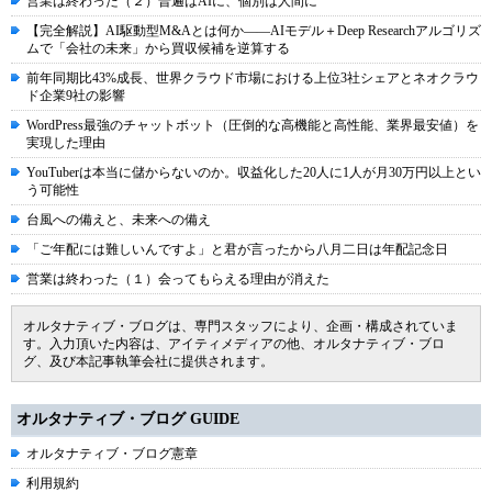
営業は終わった（２）普遍はAIに、個別は人間に
【完全解説】AI駆動型M&Aとは何か――AIモデル＋Deep Researchアルゴリズ
ムで「会社の未来」から買収候補を逆算する
前年同期比43%成長、世界クラウド市場における上位3社シェアとネオクラウ
ド企業9社の影響
WordPress最強のチャットボット（圧倒的な高機能と高性能、業界最安値）を
実現した理由
YouTuberは本当に儲からないのか。収益化した20人に1人が月30万円以上とい
う可能性
台風への備えと、未来への備え
「ご年配には難しいんですよ」と君が言ったから八月二日は年配記念日
営業は終わった（１）会ってもらえる理由が消えた
オルタナティブ・ブログは、専門スタッフにより、企画・構成されていま
す。入力頂いた内容は、アイティメディアの他、オルタナティブ・ブロ
グ、及び本記事執筆会社に提供されます。
オルタナティブ・ブログ GUIDE
オルタナティブ・ブログ憲章
利用規約