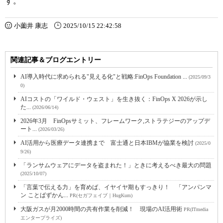
す。
小薗井 康志
2025/10/15 22:42:58
関連記事＆ブログエントリー
AI導入時代に求められる"見える化"と戦略:FinOps Foundation ...
(2025/09/3
0)
AIコストの「ワイルド・ウェスト」を生き抜く：FinOps X 2026が示し
た...
(2026/06/14)
2026年3月 FinOpsサミット、フレームワーク,ストラテジーのアップデ
ート...
(2026/03/26)
AI活用から医療データ連携まで 富士通と日本IBMが協業を検討
(2025/0
9/26)
「ランサムウェアにデータを盗まれた！」ときに考えるべき最大の問題
(2025/10/07)
「言葉で伝える力」を育めば、イヤイヤ期もすっきり！ 「アンパンマ
ン ことばずかん...
PR(セガフェイブ｜HugKum)
大阪ガスが月2000時間の共有作業を削減！ 現場のAI活用術
PR(ITmedia
エンタープライズ)