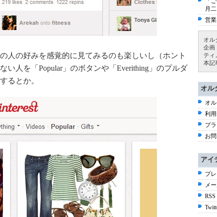
「ご
月二
営業
オル
企画
の人の好みを感覚的に見てみるのも楽しいし（ホント
ティ
本記
を「Popular」のボタンや「Everithing」のプルダ
するとか。
オル
オル
利用
プラ
お問
アイ
プレ
メー
RSS
Twitt