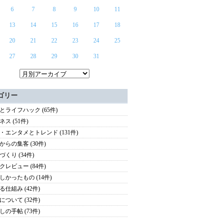
6
7
8
9
10
11
13
14
15
16
17
18
20
21
22
23
24
25
27
28
29
30
31
ゴリー
とライフハック (65件)
ス (51件)
・エンタメとトレンド (131件)
からの集客 (30件)
づくり (34件)
クレビュー (84件)
しかったもの (14件)
る仕組み (42件)
について (32件)
しの手帖 (73件)