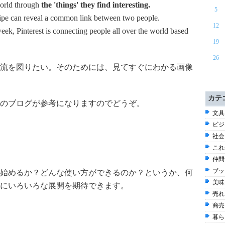
world through
the 'things' they find interesting.
5
ecipe can reveal a common link between two people.
12
ek, Pinterest is connecting people all over the world based
19
26
流を図りたい。そのためには、見てすぐにわかる画像
カテ
のブログが参考になりますのでどうぞ。
文具
ビジネ
社会
これ
仲間
ブッ
始めるか？どんな使い方ができるのか？というか、何
美味
にいろいろな展開を期待できます。
売れ
商売
暮ら