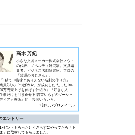
高木 芳紀
小さな文具メーカー株式会社ノウト
の代表。ノベルティ研究家。文具編
集者。ビジネス名刺研究家。プロの
「普通のおじさん」。
『1秒で10倍稼ぐありえない名刺の作り方』
業員7人の「つばめや」が成功した たった1年
000万円売上げを伸ばす仕組み』『好きな人、
仕事だけを引き寄せる!営業いらずのソーシャ
ディア人脈術』他、共著いろいろ。
» 詳しいプロフィール
のエントリー
レゼントもらった】くさらずにやってたら「ト
ま」に取材してもらえました。