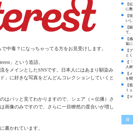
【伝
に教
【現
いし
【困
て、
【感
翁に
らで中毒？になっちゃってる方をお見受けします。
【ブ
とく
nterest」という造語。
【「
人材
流をメインとしたSNSです。日本人にはあまり馴染み
【メ
ド」に好きな写真をどんどんコレクションしていくと
を聞
【受
ミュ
【マ
のはパッと見てわかりますので、シェア（＝伝播）さ
は画像のみですので、さらに一目瞭然の度合いが増し
日
に書かれています。