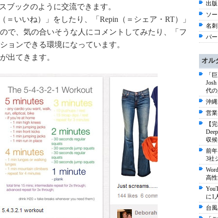
出版
イスブックのように交流できます。
ソー
（＝いいね）」をしたり、「Repin（＝シェア・RT）」
名刺
ので、気の合いそうな人にコメントしてみたり、「フ
パー
ションできる環境になっています。
が出てきます。
オル
「巨
Jo
代の
沖縄
営業
【完
De
収候
前年
3社
Wo
高性
Yo
に1
台風