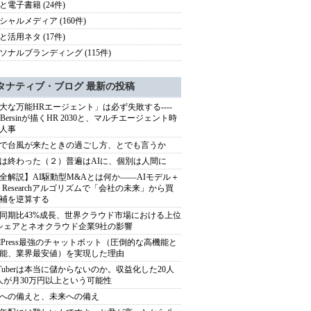
と電子書籍 (24件)
シャルメディア (160件)
と活用ネタ (17件)
ソナルブランディング (115件)
タナティブ・ブログ 最新の投稿
大な万能HRエージェント」は必ず失敗する----
sh Bersinが描くHR 2030と、マルチエージェント時
人事
で台風が来たときの過ごし方、とでも言うか
は終わった（２）普遍はAIに、個別は人間に
全解説】AI駆動型M&Aとは何か――AIモデル＋
ep Researchアルゴリズムで「会社の未来」から買
補を逆算する
同期比43%成長、世界クラウド市場における上位
シェアとネオクラウド企業9社の影響
rdPress最強のチャットボット（圧倒的な高機能と
能、業界最安値）を実現した理由
uTuberは本当に儲からないのか。収益化した20人
人が月30万円以上という可能性
への備えと、未来への備え