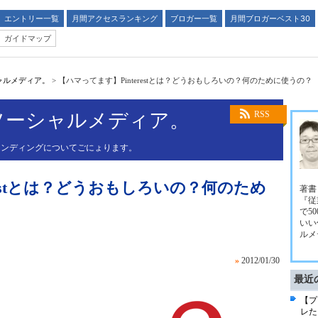
エントリー一覧
月間アクセスランキング
ブロガー一覧
月間ブロガーベスト30
ガイドマップ
ャルメディア。
>
【ハマってます】Pinterestとは？どうおもしろいの？何のために使うの？
ソーシャルメディア。
RSS
ランディングについてごにょります。
restとは？どうおもしろいの？何のため
著書
『従
で5
いい
ルメ
»
2012/01/30
最近
【プ
レた