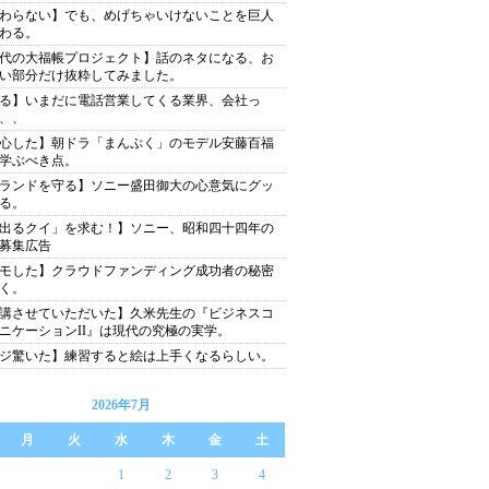
わらない】でも、めげちゃいけないことを巨人
わる。
代の大福帳プロジェクト】話のネタになる、お
い部分だけ抜粋してみました。
る】いまだに電話営業してくる業界、会社っ
、、
心した】朝ドラ「まんぷく」のモデル安藤百福
学ぶべき点。
ランドを守る】ソニー盛田御大の心意気にグッ
る。
出るクイ」を求む！】ソニー、昭和四十四年の
募集広告
モした】クラウドファンディング成功者の秘密
く。
講させていただいた】久米先生の『ビジネスコ
ニケーションII』は現代の究極の実学。
ジ驚いた】練習すると絵は上手くなるらしい。
2026年7月
月
火
水
木
金
土
1
2
3
4