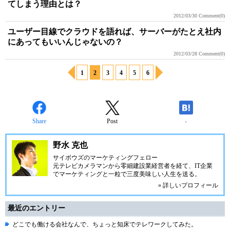
てしまう理由とは？
2012/03/30
Comment(0)
ユーザー目線でクラウドを語れば、サーバーがたとえ社内
にあってもいいんじゃないの？
2012/03/28
Comment(0)
1
2
3
4
5
6
Share
Post
-
野水 克也
サイボウズのマーケティングフェロー
元テレビカメラマンから零細建設業経営者を経て、IT企業
でマーケティングと一粒で三度美味しい人生を送る。
» 詳しいプロフィール
最近のエントリー
どこでも働ける会社なんで、ちょっと知床でテレワークしてみた。