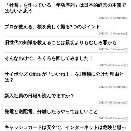
「社畜」を作っている「年功序列」は日本的経営の本質で
はないと思う
2012/04/13
Comment(0)
プロが教える、桜を美しく撮る7つのポイント
2012/04/12
Comment(1)
旧世代の知識を教えることは親切よりもむしろ罪かも
2012/04/10
Comment(0)
そんなわけで、ろくろを回してみました！
2012/04/06
Comment(0)
サイボウズ Office が「いいね！」を3種類に分けた理由と
は？
2012/04/05
Comment(0)
新入社員の日報を読んでますか？
2012/04/03
Comment(0)
発電と送配電、分離したらやってほしいこと
2012/04/02
Comment(0)
キャッシュカードは安全で、インターネットは危険と思っ