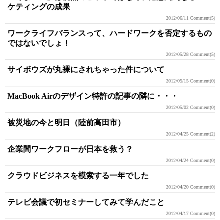
ケティングの成果
2012/06/11
Comment(5)
ワークライフバランスって、ハードワークを否定するもの
ではないでしょ！
2012/05/28
Comment(5)
サイボウズが丸裸にされちゃった件について
2012/05/15
Comment(0)
MacBook Airのデザイン特許の記事の隣に・・・
2012/05/02
Comment(0)
被災地の今と明日（陸前高田市）
2012/04/25
Comment(2)
企業間ワークフローが日本を救う？
2012/04/24
Comment(0)
クラウドビジネスを模索する一年でした
2012/04/20
Comment(0)
テレビ会議で初セミナーしてみて学んだこと
2012/04/17
Comment(0)