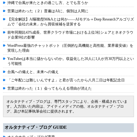
沖縄で台風が来たときの過ごし方、とでも言うか
営業は終わった（２）普遍はAIに、個別は人間に
【完全解説】AI駆動型M&Aとは何か――AIモデル＋Deep Researchアルゴリズ
ムで「会社の未来」から買収候補を逆算する
前年同期比43%成長、世界クラウド市場における上位3社シェアとネオクラウ
ド企業9社の影響
WordPress最強のチャットボット（圧倒的な高機能と高性能、業界最安値）を
実現した理由
YouTuberは本当に儲からないのか。収益化した20人に1人が月30万円以上とい
う可能性
台風への備えと、未来への備え
「ご年配には難しいんですよ」と君が言ったから八月二日は年配記念日
営業は終わった（１）会ってもらえる理由が消えた
オルタナティブ・ブログは、専門スタッフにより、企画・構成されていま
す。入力頂いた内容は、アイティメディアの他、オルタナティブ・ブロ
グ、及び本記事執筆会社に提供されます。
オルタナティブ・ブログ GUIDE