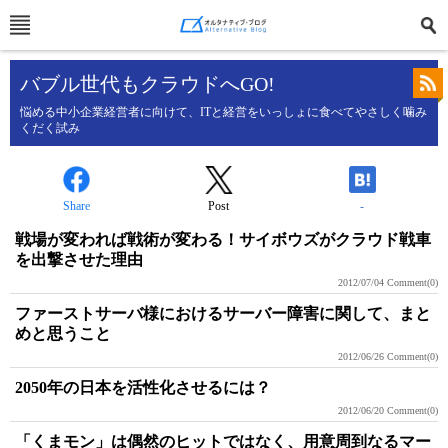
バブル世代もクラウドへGO!
悩める中小企業経営者に向けて、ITと経営をいっしょに食べてやさしく噛み
くだく試み
Share
Post
-
戦場が変われば戦術が変わる！サイボウズがクラウド戦車
を出撃させた理由
2012/07/04
Comment(0)
ファーストサーバ様におけるサーバー障害に関して、まと
めと思うこと
2012/06/26
Comment(0)
2050年の日本を活性化させるには？
2012/06/20
Comment(0)
「くまモン」は偶然のヒットではなく、用意周到なるマー