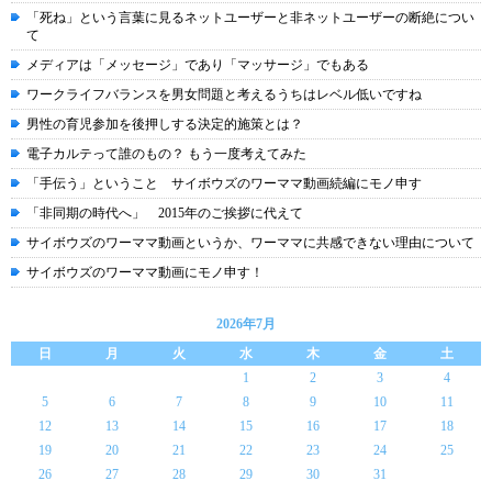
「死ね」という言葉に見るネットユーザーと非ネットユーザーの断絶につい
て
メディアは「メッセージ」であり「マッサージ」でもある
ワークライフバランスを男女問題と考えるうちはレベル低いですね
男性の育児参加を後押しする決定的施策とは？
電子カルテって誰のもの？ もう一度考えてみた
「手伝う」ということ サイボウズのワーママ動画続編にモノ申す
「非同期の時代へ」 2015年のご挨拶に代えて
サイボウズのワーママ動画というか、ワーママに共感できない理由について
サイボウズのワーママ動画にモノ申す！
2026年7月
日
月
火
水
木
金
土
1
2
3
4
5
6
7
8
9
10
11
12
13
14
15
16
17
18
19
20
21
22
23
24
25
26
27
28
29
30
31