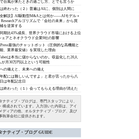
で台風が来たときの過ごし方、とでも言うか
は終わった（２）普遍はAIに、個別は人間に
全解説】AI駆動型M&Aとは何か――AIモデル＋
ep Researchアルゴリズムで「会社の未来」から買
補を逆算する
同期比43%成長、世界クラウド市場における上位
シェアとネオクラウド企業9社の影響
rdPress最強のチャットボット（圧倒的な高機能と
能、業界最安値）を実現した理由
uTuberは本当に儲からないのか。収益化した20人
人が月30万円以上という可能性
への備えと、未来への備え
年配には難しいんですよ」と君が言ったから八
日は年配記念日
は終わった（１）会ってもらえる理由が消えた
タナティブ・ブログは、専門スタッフにより、
・構成されています。入力頂いた内容は、アイ
メディアの他、オルタナティブ・ブログ、及び
事執筆会社に提供されます。
タナティブ・ブログ GUIDE