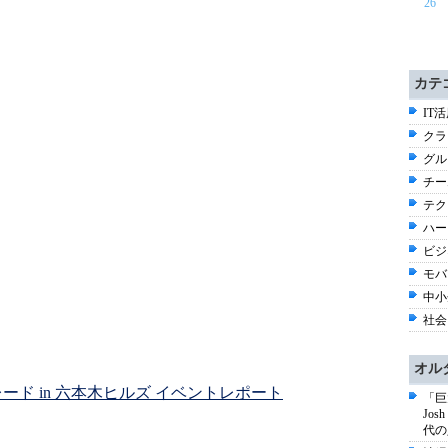
26
カテ
IT活
クラウ
グル
チー
テク
ハー
ビジ
モバ
中小
社会 
オル
シャ・パレード in 六本木ヒルズ イベントレポート
「巨
Jo
代の