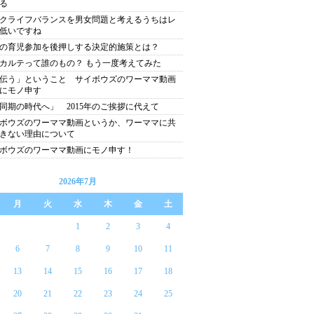
る
クライフバランスを男女問題と考えるうちはレ
低いですね
の育児参加を後押しする決定的施策とは？
カルテって誰のもの？ もう一度考えてみた
伝う」ということ サイボウズのワーママ動画
にモノ申す
同期の時代へ」 2015年のご挨拶に代えて
ボウズのワーママ動画というか、ワーママに共
きない理由について
ボウズのワーママ動画にモノ申す！
2026年7月
月
火
水
木
金
土
1
2
3
4
6
7
8
9
10
11
13
14
15
16
17
18
20
21
22
23
24
25