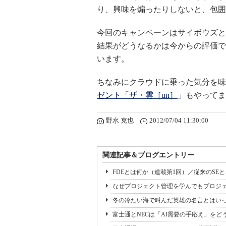
り、興味を煽ったりしないと、包囲
今回のキャンペーンはサイボウズと
結果がどうなるかは今からの評価で
います。
ちなみにクラウドに乗った気分を味
ゼント「ザ・雲［un］
」もやってま
野水 克也
2012/07/04 11:30:00
関連記事＆ブログエントリー
FDEとは何か（連載第1回）／従来のSE
なぜプロジェクト管理を学んでもプロジェ
冬の冷たい海で叫んだ英雄の名言とはいっ
富士通とNECは「AI需要の手応え」をどう