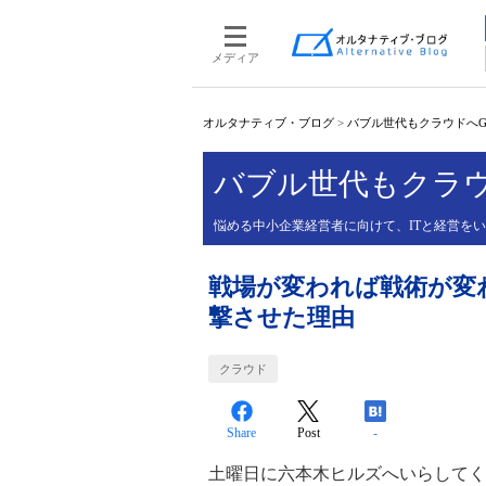
メディア
オルタナティブ・ブログ
>
バブル世代もクラウドへG
バブル世代もクラウ
悩める中小企業経営者に向けて、ITと経営を
戦場が変われば戦術が変
撃させた理由
クラウド
Share
Post
-
土曜日に六本木ヒルズへいらしてく