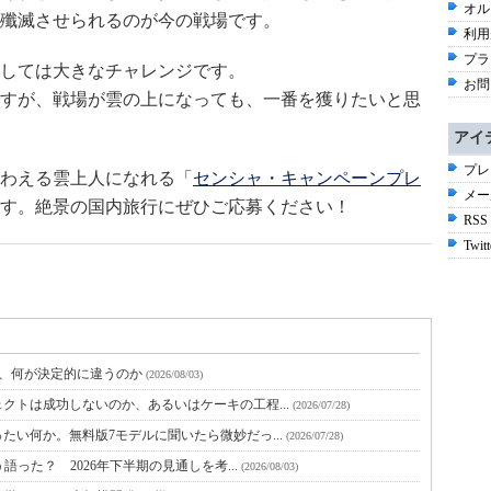
オル
殲滅させられるのが今の戦場です。
利用
プラ
しては大きなチャレンジです。
お問
すが、戦場が雲の上になっても、一番を獲りたいと思
アイ
プレ
わえる雲上人になれる「
センシャ・キャンペーンプレ
メー
す。絶景の国内旅行にぜひご応募ください！
RSS
Twitt
と、何が決定的に違うのか
(2026/08/03)
クトは成功しないのか、あるいはケーキの工程...
(2026/07/28)
たい何か。無料版7モデルに聞いたら微妙だっ...
(2026/07/28)
語った？ 2026年下半期の見通しを考...
(2026/08/03)