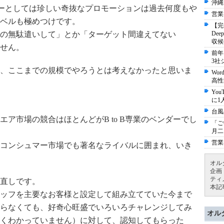
沖縄
ンダーとしては珍しい奇抜なプロモーションは過去何度もや
営業
ベルも極めつけです。
【完
De
の無駄遣いして」とか「ターゲット間違えてない
収候
せん。
前年
3社
、ここまでの規模でやろうとは考えなかったと思いま
Wo
高性
Yo
に1
台風
ア市場の競合はほとんどがB to B専業のベンダーでし
「ご
月二
営業
コンシュマー市場でも著名なライバルに囲まれ、いき
オル
企画
ティ
直しです。
本記
ッフを主要なお客様と設定して組み立てていた今まで
らなくても、好奇心旺盛でいろいろチャレンジしてみ
オル
くわかっていません）に対して、認知してもらった