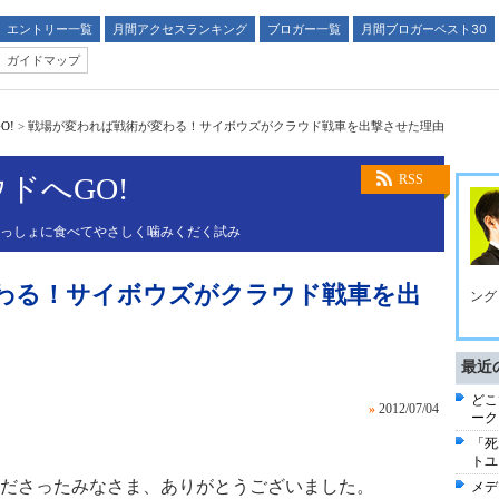
エントリー一覧
月間アクセスランキング
ブロガー一覧
月間ブロガーベスト30
ガイドマップ
O!
>
戦場が変われば戦術が変わる！サイボウズがクラウド戦車を出撃させた理由
ドへGO!
RSS
いっしょに食べてやさしく噛みくだく試み
わる！サイボウズがクラウド戦車を出
ング
最近
どこ
»
2012/07/04
ーク
「死
トユ
ださったみなさま、ありがとうございました。
メデ