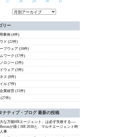
27
28
29
30
31
ゴリー
用事例 (4件)
ド (22件)
ープウェア (10件)
ムワーク (17件)
ノロジー (2件)
ドウェア (3件)
ネス (8件)
イル (7件)
企業経営 (15件)
(27件)
タナティブ・ブログ 最新の投稿
大な万能HRエージェント」は必ず失敗する----
sh Bersinが描くHR 2030と、マルチエージェント時
人事