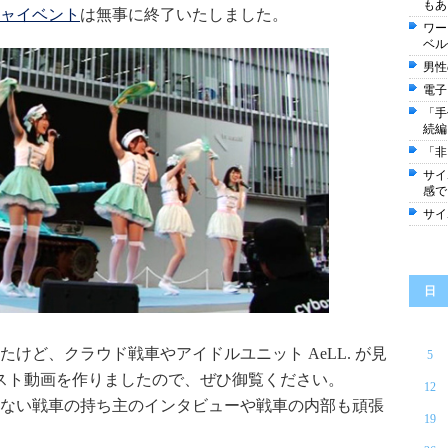
もあ
ャイベント
は無事に終了いたしました。
ワー
ベル
男性
電子
「手
続編
「非
サイ
感で
サイ
日
けど、クラウド戦車やアイドルユニット AeLL. が見
5
スト動画を作りましたので、ぜひ御覧ください。
12
ない戦車の持ち主のインタビューや戦車の内部も頑張
19