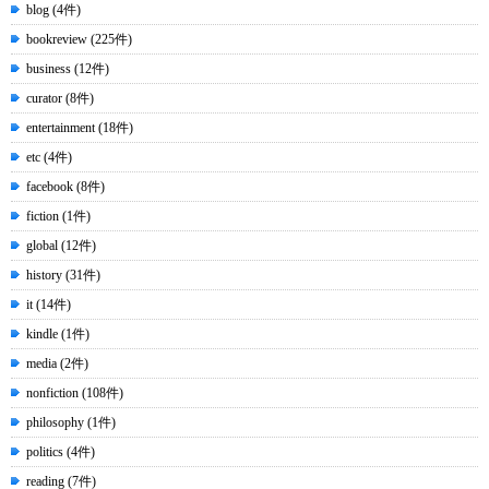
blog (4件)
bookreview (225件)
business (12件)
curator (8件)
entertainment (18件)
etc (4件)
facebook (8件)
fiction (1件)
global (12件)
history (31件)
it (14件)
kindle (1件)
media (2件)
nonfiction (108件)
philosophy (1件)
politics (4件)
reading (7件)