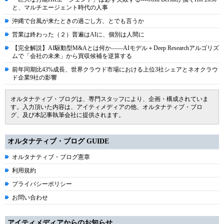
と、マルチエージェント時代の人事
沖縄で台風が来たときの過ごし方、とでも言うか
営業は終わった（２）普遍はAIに、個別は人間に
【完全解説】AI駆動型M&Aとは何か――AIモデル＋Deep Researchアルゴリズ
ムで「会社の未来」から買収候補を逆算する
前年同期比43%成長、世界クラウド市場における上位3社シェアとネオクラウ
ド企業9社の影響
オルタナティブ・ブログは、専門スタッフにより、企画・構成されていま
す。入力頂いた内容は、アイティメディアの他、オルタナティブ・ブロ
グ、及び本記事執筆会社に提供されます。
オルタナティブ・ブログ GUIDE
オルタナティブ・ブログ憲章
利用規約
プライバシーポリシー
お問い合わせ
アイティメディアからのお知らせ