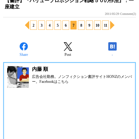
【書評】『バリュープロポジション戦略５０の作法』：一
座建立
2011/05/29
Comment(2)
2
3
4
5
6
7
8
9
10
11
Share
Post
-
内藤 順
広告会社勤務。ノンフィクション書評サイトHONZのメンバ
ー。Facebookは
こちら