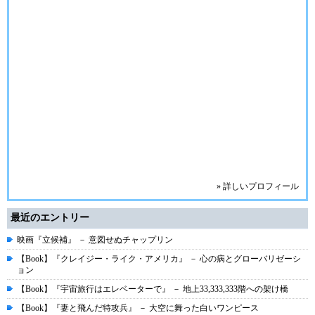
» 詳しいプロフィール
最近のエントリー
映画『立候補』 － 意図せぬチャップリン
【Book】『クレイジー・ライク・アメリカ』 － 心の病とグローバリゼーシ
ョン
【Book】『宇宙旅行はエレベーターで』 － 地上33,333,333階への架け橋
【Book】『妻と飛んだ特攻兵』 － 大空に舞った白いワンピース