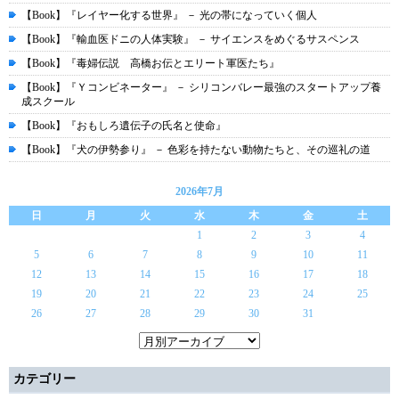
【Book】『レイヤー化する世界』 － 光の帯になっていく個人
【Book】『輸血医ドニの人体実験』 － サイエンスをめぐるサスペンス
【Book】『毒婦伝説 高橋お伝とエリート軍医たち』
【Book】『Ｙコンビネーター』 － シリコンバレー最強のスタートアップ養
成スクール
【Book】『おもしろ遺伝子の氏名と使命』
【Book】『犬の伊勢参り』 － 色彩を持たない動物たちと、その巡礼の道
2026年7月
日
月
火
水
木
金
土
1
2
3
4
5
6
7
8
9
10
11
12
13
14
15
16
17
18
19
20
21
22
23
24
25
26
27
28
29
30
31
カテゴリー