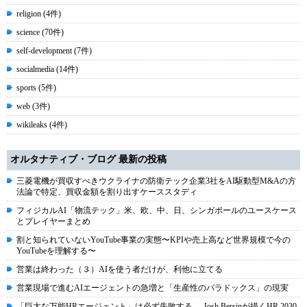
religion (4件)
science (70件)
self-development (7件)
socialmedia (14件)
sports (5件)
web (3件)
wikileaks (4件)
オルタナティブ・ブログ 最新の投稿
三菱電機が買収すべきウクライナの防衛テック企業3社をAI駆動型M&Aの方
法論で特定、買収金額を割り出すケーススタディ
フィジカルAI「物流テック」米、欧、中、日、シンガポールのユースケース
とプレイヤーまとめ
割と知られていないYouTube事業の実態〜KPIや売上高など世界規模で今の
YouTubeを理解する〜
営業は終わった（３）AIを使う者だけが、利他に立てる
営業現場で進むAIエージェントの急増と「生産性のパラドックス」の現実
「巨大な万能HRエージェント」は必ず失敗する----Josh Bersinが描くHR 2030