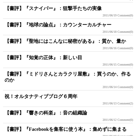
【書評】『スナイパー』：狙撃手たちの実像
2011/06/19
Comment(0)
【書評】『地球の論点』：カウンターカルチャー
2011/06/18
Comment(0)
【書評】『聖地にはこんなに秘密がある』：質か、量か
2011/06/16
Comment(0)
【書評】『知覚の正体』：新しい目
2011/06/15
Comment(0)
【書評】『ミドリさんとカラクリ屋敷』：買うのか、作る
のか
2011/06/14
Comment(0)
祝！オルタナティブブログ６周年
2011/06/13
Comment(2)
【書評】『響きの科楽』：音の組織論
2011/06/12
Comment(0)
【書評】『Facebookを集客に使う本』：集めずに集まる