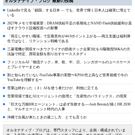
オルタナティブ・ブログ 最新の投稿
LinkedInで見る「鎖国」する日本 ― でも、世界で輝く日本人は確実に増えて
いる
2027年メモリ市場展望：DRAM供給不足の長期化とNAND Flash供給緩和が及
ぼすクラウド設備投資への影響
「両立しやすい職場」で定着意向が44.9ポイント上がる----両立支援は福利厚
生ではなく、リテンション戦略である
三菱電機が買収すべきウクライナの防衛テック企業3社をAI駆動型M&Aの方
法論で特定、買収金額を割り出すケーススタディ
フィジカルAI「物流テック」米、欧、中、日、シンガポールのユースケース
とプレイヤーまとめ
割と知られていないYouTube事業の実態〜KPIや売上高など世界規模で今の
YouTubeを理解する〜
営業は終わった（３）AIを使う者だけが、利他に立てる
営業現場で進むAIエージェントの急増と「生産性のパラドックス」の現実
「巨大な万能HRエージェント」は必ず失敗する----Josh Bersinが描くHR 2030
と、マルチエージェント時代の人事
沖縄で台風が来たときの過ごし方、とでも言うか
オルタナティブ・ブログは、専門スタッフにより、企画・構成されていま