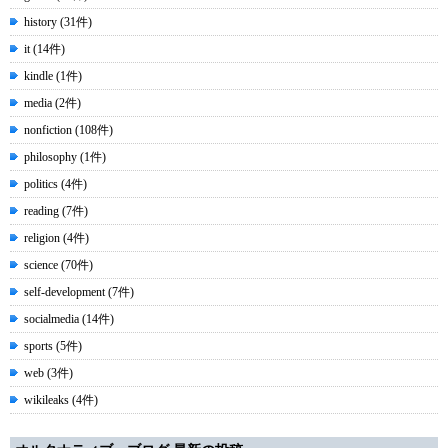
history (31件)
it (14件)
kindle (1件)
media (2件)
nonfiction (108件)
philosophy (1件)
politics (4件)
reading (7件)
religion (4件)
science (70件)
self-development (7件)
socialmedia (14件)
sports (5件)
web (3件)
wikileaks (4件)