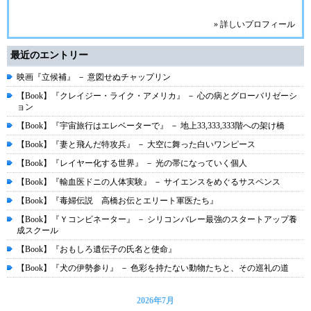
» 詳しいプロフィール
最近のエントリー
映画『立候補』 － 意図せぬチャップリン
【Book】『クレイジー・ライク・アメリカ』 － 心の病とグローバリゼーシ
ョン
【Book】『宇宙旅行はエレベーターで』 － 地上33,333,333階への架け橋
【Book】『妻と飛んだ特攻兵』 － 大空に舞った白いワンピース
【Book】『レイヤー化する世界』 － 光の帯になっていく個人
【Book】『輸血医ドニの人体実験』 － サイエンスをめぐるサスペンス
【Book】『毒婦伝説 高橋お伝とエリート軍医たち』
【Book】『Ｙコンビネーター』 － シリコンバレー最強のスタートアップ養
成スクール
【Book】『おもしろ遺伝子の氏名と使命』
【Book】『犬の伊勢参り』 － 色彩を持たない動物たちと、その巡礼の道
2026年7月