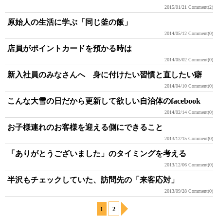
2015/01/21
Comment(2)
原始人の生活に学ぶ「同じ釜の飯」
2014/05/12
Comment(0)
店員がポイントカードを預かる時は
2014/05/02
Comment(0)
新入社員のみなさんへ 身に付けたい習慣と直したい癖
2014/04/10
Comment(0)
こんな大雪の日だから更新して欲しい自治体のfacebook
2014/02/14
Comment(0)
お子様連れのお客様を迎える側にできること
2013/12/15
Comment(0)
「ありがとうございました」のタイミングを考える
2013/12/06
Comment(0)
半沢もチェックしていた、訪問先の「来客応対」
2013/09/28
Comment(0)
1
2