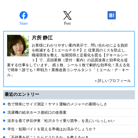
Share
Post
-
片所 静江
お客様にわかりやすい案内表示で、問い合わせによる負担
を軽減する【ミエールＰＯＰ】と 従業員のミスを防止し、
職場環境を整え、短期習得と定着化を図る【デキールシー
ト】で、店頭業務（受付・案内）の品質改善と効率化を提
案する仕事をしています。 紙１枚、シール１枚で劇的な効率化！見える化
で簡単！誰でも！即戦力！業務改善コンサルタント「ミエール・デ・キー
ル」
» 詳しいプロフィール
最近のエントリー
色で簡単にサイズ測定！ヤマト運輸のメジャーの素晴らしさ
洗濯機の給水ホース接続口の改善案
浴衣を着て伊豆伊東「松川タライ乗り競争」を見にいらっしゃい
学生・短期バイトを迎える準備はお済みでしょうか？
「不祥事を起こしたらどうなるか」を教えるべき