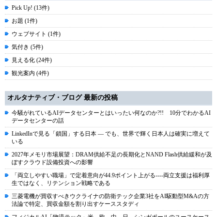
Pick Up! (13件)
お題 (1件)
ウェブサイト (1件)
気付き (5件)
見える化 (24件)
観光案内 (4件)
オルタナティブ・ブログ 最新の投稿
今騒がれているAIデータセンターとはいったい何なのか?!! 10分でわかるAI
データセンターの話
LinkedInで見る「鎖国」する日本 ― でも、世界で輝く日本人は確実に増えて
いる
2027年メモリ市場展望：DRAM供給不足の長期化とNAND Flash供給緩和が及
ぼすクラウド設備投資への影響
「両立しやすい職場」で定着意向が44.9ポイント上がる----両立支援は福利厚
生ではなく、リテンション戦略である
三菱電機が買収すべきウクライナの防衛テック企業3社をAI駆動型M&Aの方
法論で特定、買収金額を割り出すケーススタディ