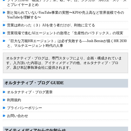
フィジカルAI「物流テック」米、欧、中、日、シンガポールのユースケース
とプレイヤーまとめ
割と知られていないYouTube事業の実態〜KPIや売上高など世界規模で今の
YouTubeを理解する〜
営業は終わった（３）AIを使う者だけが、利他に立てる
営業現場で進むAIエージェントの急増と「生産性のパラドックス」の現実
「巨大な万能HRエージェント」は必ず失敗する----Josh Bersinが描くHR 2030
と、マルチエージェント時代の人事
オルタナティブ・ブログは、専門スタッフにより、企画・構成されていま
す。入力頂いた内容は、アイティメディアの他、オルタナティブ・ブロ
グ、及び本記事執筆会社に提供されます。
オルタナティブ・ブログ GUIDE
オルタナティブ・ブログ憲章
利用規約
プライバシーポリシー
お問い合わせ
アイティメディアからのお知らせ