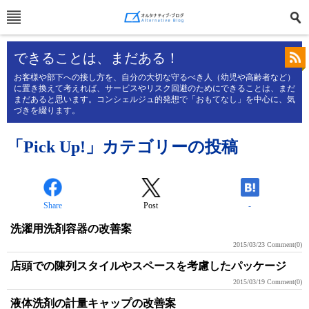
できることは、まだある！
お客様や部下への接し方を、自分の大切な守るべき人（幼児や高齢者など）
に置き換えて考えれば、サービスやリスク回避のためにできることは、まだ
まだあると思います。コンシェルジュ的発想で「おもてなし」を中心に、気
づきを綴ります。
「Pick Up!」カテゴリーの投稿
Share
Post
-
洗濯用洗剤容器の改善案
2015/03/23
Comment(0)
店頭での陳列スタイルやスペースを考慮したパッケージ
2015/03/19
Comment(0)
液体洗剤の計量キャップの改善案