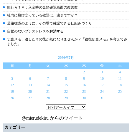
銀行ＡＴＭ：入金時の金額確認画面の改善案
社内に飛び交っている敬語は、適切ですか？
道路標識のように、その場で確認できる仕組みづくり
自覚のないプチストレスを解消する
伝言メモ、渡したその後が気になりませんか？「往復伝言メモ」を考えてみ
ました。
2026年7月
日
月
火
水
木
金
土
1
2
3
4
5
6
7
8
9
10
11
12
13
14
15
16
17
18
19
20
21
22
23
24
25
26
27
28
29
30
31
@mierudekiru からのツイート
カテゴリー