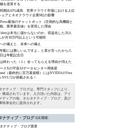
補を逆算する
同期比43%成長、世界クラウド市場における上位
シェアとネオクラウド企業9社の影響
rdPress最強のチャットボット（圧倒的な高機能と
能、業界最安値）を実現した理由
uTuberは本当に儲からないのか。収益化した20人
人が月30万円以上という可能性
への備えと、未来への備え
年配には難しいんですよ」と君が言ったから八
日は年配記念日
は終わった（１）会ってもらえる理由が消えた
ースXの宇宙AIデータセンター用衛星
armind（最終的に百万基規模）にはNVIDIAのVera
bin NVL72が搭載される！
タナティブ・ブログは、専門スタッフにより、
・構成されています。入力頂いた内容は、アイ
メディアの他、オルタナティブ・ブログ、及び
事執筆会社に提供されます。
タナティブ・ブログ GUIDE
タナティブ・ブログ憲章