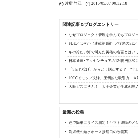
片所 静江
2015/05/07 00:32:18
関連記事＆ブログエントリー
なぜプロジェクト管理を学んでもプロジェ
FDEとは何か（連載第1回）／従来のSE
冬の冷たい海で叫んだ英雄の名言とはいっ
日本通運×アクセンチュアの124億円訴訟
「SIer丸投げ」からどう脱却する？ “非I
100℃でモップ洗浄、圧倒的な吸引力…
大阪ガスに学ぶ！ 大手企業が生成AI導
最新の投稿
色で簡単にサイズ測定！ヤマト運輸のメ
洗濯機の給水ホース接続口の改善案