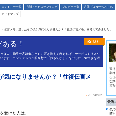
エントリー一覧
月間アクセスランキング
ブロガー一覧
月間ブロガーベスト30
ガイドマップ
！
>
伝言メモ、渡したその後が気になりませんか？「往復伝言メモ」を考えてみました。
だある！
RSS
るべき人（幼児や高齢者など）に置き換えて考えれば、サービスやリスク
思います。コンシェルジュ的発想で「おもてなし」を中心に、気づきを綴
習得
業務
が気になりませんか？「往復伝言メ
る仕
な効
務改
»
2015/05/07
最近
色で
を受けた人は、
晴ら