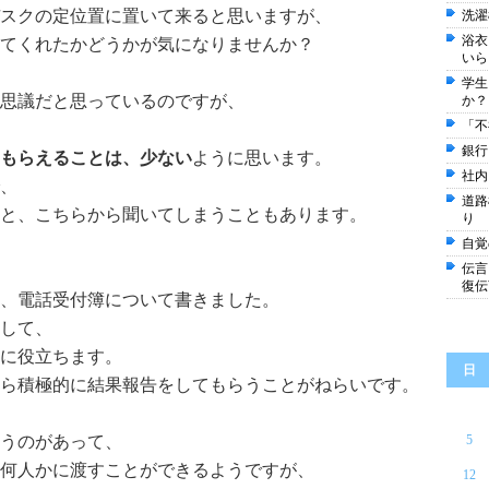
スクの定位置に置いて来ると思いますが、
洗濯
浴衣
てくれたかどうかが気になりませんか？
いら
学生
思議だと思っているのですが、
か？
「不
銀行
もらえることは、少ない
ように思います。
社内
、
道路
と、こちらから聞いてしまうこともあります。
り
自覚
伝言
復伝
、電話受付簿について書きました。
して、
に役立ちます。
日
ら積極的に結果報告をしてもらうことがねらいです。
うのがあって、
5
何人かに渡すことができるようですが、
12