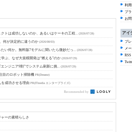
利用
プラ
お問
アイ
クトは成功しないのか、あるいはケーキの工程...
(2026/07/28)
と、何が決定的に違うのか
プレ
(2026/08/03)
メー
たい何か。無料版7モデルに聞いたら微妙だっ...
(2026/07/28)
RSS
に学ぶ、なぜ大規模開発は“燃える”のか
(2026/07/29)
Twitt
Tエンジニア9割”でシステム刷新に挑...
(2026/07/29)
今注目のロボット掃除機
PR(Dreame)
入を成功させる理由
PR(ITmedia エンタープライズ)
Recommended by
ジャーの素晴らしさ