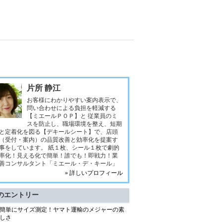
片所 静江
お客様にわかりやすい案内表示で、
問い合わせによる負担を軽減する
【ミエールＰＯＰ】と 従業員のミ
スを防止し、職場環境を整え、短期
と定着化を図る【デキールシート】で、店頭
（受付・案内）の品質改善と効率化を提案す
事をしています。 紙１枚、シール１枚で劇的
率化！見える化で簡単！誰でも！即戦力！業
善コンサルタント「ミエール・デ・キール」
» 詳しいプロフィール
のエントリー
簡単にサイズ測定！ヤマト運輸のメジャーの素
しさ