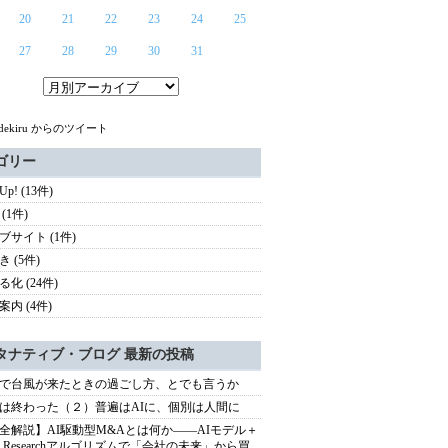
20
21
22
23
24
25
27
28
29
30
31
udekiru からのツイート
ゴリー
 Up! (13件)
(1件)
ブサイト (1件)
 (5件)
化 (24件)
案内 (4件)
タナティブ・ブログ 最新の投稿
で台風が来たときの過ごし方、とでも言うか
は終わった（２）普遍はAIに、個別は人間に
全解説】AI駆動型M&Aとは何か――AIモデル＋
ep Researchアルゴリズムで「会社の未来」から買