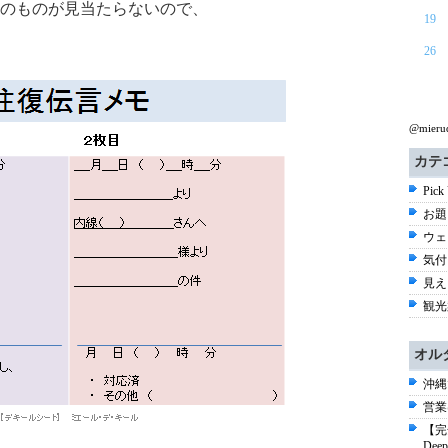
のものが見当たらないので、
19
26
@mier
カテ
Pick
お題 
ウェ
気付き
見える
観光
オル
沖縄
営業
【完
De