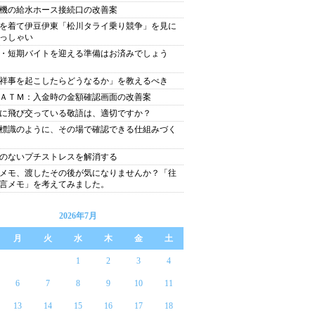
機の給水ホース接続口の改善案
を着て伊豆伊東「松川タライ乗り競争」を見に
っしゃい
・短期バイトを迎える準備はお済みでしょう
祥事を起こしたらどうなるか」を教えるべき
ＡＴＭ：入金時の金額確認画面の改善案
に飛び交っている敬語は、適切ですか？
標識のように、その場で確認できる仕組みづく
のないプチストレスを解消する
メモ、渡したその後が気になりませんか？「往
言メモ」を考えてみました。
2026年7月
月
火
水
木
金
土
1
2
3
4
6
7
8
9
10
11
13
14
15
16
17
18