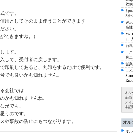
収候
前年
式です。
3社
信用としてそのまま使うことができます。
Wo
高性
ださい。
Yo
ができますね。）
に1
台風
します。
「ご
月二
入して、受付者に戻します。
営業
で印刷してあると、丸印をするだけで便利です。
スペ
号でも良いかも知れません。
St
Ru
る会社では、
オル
企画
のかも知れませんね。
ティ
な形でも、
本記
思うのです。
スや事故の防止にもつながります。
オル
オル