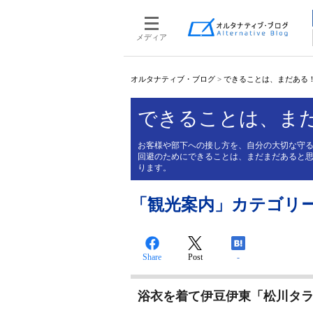
メディア
オルタナティブ・ブログ
>
できることは、まだある
できることは、ま
お客様や部下への接し方を、自分の大切な守
回避のためにできることは、まだまだあると
ります。
「観光案内」カテゴリ
Share
Post
-
浴衣を着て伊豆伊東「松川タ