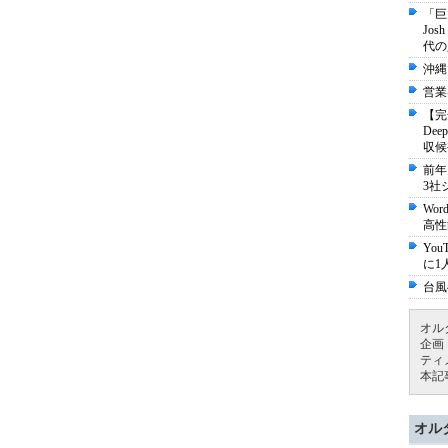
「巨
Jo
代の
沖縄
営業
【完
De
収候
前年
3社
Wo
高性
Yo
に1
台風
オル
企画
ティ
本記
オル