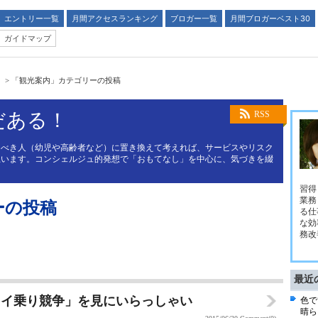
エントリー一覧
月間アクセスランキング
ブロガー一覧
月間ブロガーベスト30
ガイドマップ
！
>
「観光案内」カテゴリーの投稿
だある！
RSS
るべき人（幼児や高齢者など）に置き換えて考えれば、サービスやリスク
思います。コンシェルジュ的発想で「おもてなし」を中心に、気づきを綴
習得
業務
ーの投稿
る仕
な効
務改
最近
ライ乗り競争」を見にいらっしゃい
色で
晴ら