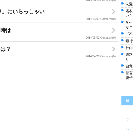
2015/06/30
Comment(0)
洗濯
り」にいらっしゃい
浴衣
いら
2014/05/03
Comment(0)
学生
か？
る時は
「不
2014/05/02
Comment(0)
銀行
社内
とは？
道路
2014/04/27
Comment(0)
り
自覚
伝言
復伝
日
5
12