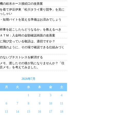
機の給水ホース接続口の改善案
を着て伊豆伊東「松川タライ乗り競争」を見に
っしゃい
・短期バイトを迎える準備はお済みでしょう
祥事を起こしたらどうなるか」を教えるべき
ＡＴＭ：入金時の金額確認画面の改善案
に飛び交っている敬語は、適切ですか？
標識のように、その場で確認できる仕組みづく
のないプチストレスを解消する
メモ、渡したその後が気になりませんか？「往
言メモ」を考えてみました。
2026年7月
月
火
水
木
金
土
1
2
3
4
6
7
8
9
10
11
13
14
15
16
17
18