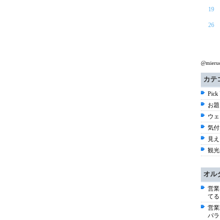
19
26
@mier
カテ
Pick
お題 
ウェ
気付き
見える
観光
オル
営業
てる
営業
パラ