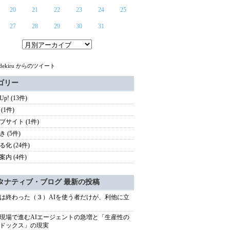
20
21
22
23
24
25
27
28
29
30
31
udekiru からのツイート
ゴリー
 Up! (13件)
(1件)
ブサイト (1件)
 (5件)
化 (24件)
案内 (4件)
タナティブ・ブログ 最新の投稿
は終わった（３）AIを使う者だけが、利他に立
現場で進むAIエージェントの急増と「生産性の
ドックス」の現実