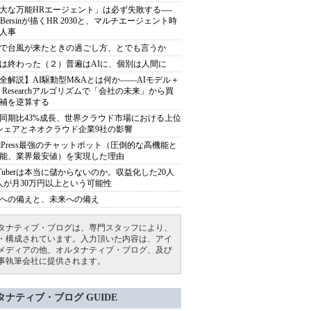
大な万能HRエージェント」は必ず失敗する----
sh Bersinが描くHR 2030と、マルチエージェント時
人事
で台風が来たときの過ごし方、とでも言うか
は終わった（２）普遍はAIに、個別は人間に
全解説】AI駆動型M&Aとは何か――AIモデル＋
ep Researchアルゴリズムで「会社の未来」から買
補を逆算する
同期比43%成長、世界クラウド市場における上位
シェアとネオクラウド企業9社の影響
rdPress最強のチャットボット（圧倒的な高機能と
能、業界最安値）を実現した理由
uTuberは本当に儲からないのか。収益化した20人
人が月30万円以上という可能性
への備えと、未来への備え
タナティブ・ブログは、専門スタッフにより、
・構成されています。入力頂いた内容は、アイ
メディアの他、オルタナティブ・ブログ、及び
事執筆会社に提供されます。
タナティブ・ブログ GUIDE