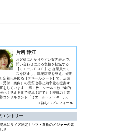
片所 静江
お客様にわかりやすい案内表示で、
問い合わせによる負担を軽減する
【ミエールＰＯＰ】と 従業員のミ
スを防止し、職場環境を整え、短期
と定着化を図る【デキールシート】で、店頭
（受付・案内）の品質改善と効率化を提案す
事をしています。 紙１枚、シール１枚で劇的
率化！見える化で簡単！誰でも！即戦力！業
善コンサルタント「ミエール・デ・キール」
» 詳しいプロフィール
のエントリー
簡単にサイズ測定！ヤマト運輸のメジャーの素
しさ