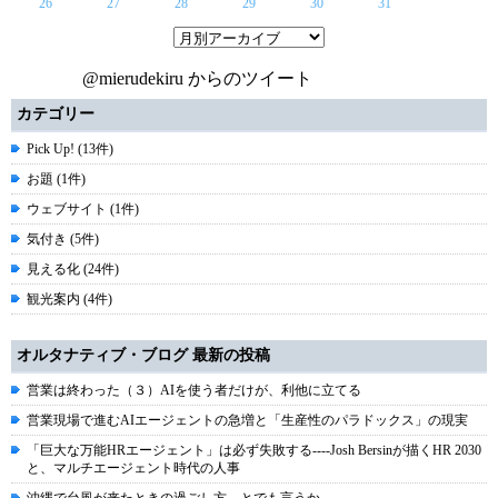
26
27
28
29
30
31
@mierudekiru からのツイート
カテゴリー
Pick Up! (13件)
お題 (1件)
ウェブサイト (1件)
気付き (5件)
見える化 (24件)
観光案内 (4件)
オルタナティブ・ブログ 最新の投稿
営業は終わった（３）AIを使う者だけが、利他に立てる
営業現場で進むAIエージェントの急増と「生産性のパラドックス」の現実
「巨大な万能HRエージェント」は必ず失敗する----Josh Bersinが描くHR 2030
と、マルチエージェント時代の人事