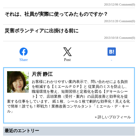
2013/12/06
Comment(0)
それは、社員が実際に使ってみたものですか？
2013/11/20
Comment(0)
災害ボランティアに出掛ける前に
2013/10/18
Comment(0)
Share
Post
-
片所 静江
お客様にわかりやすい案内表示で、問い合わせによる負担
を軽減する【ミエールＰＯＰ】と 従業員のミスを防止し、
職場環境を整え、短期習得と定着化を図る【デキールシー
ト】で、店頭業務（受付・案内）の品質改善と効率化を提
案する仕事をしています。 紙１枚、シール１枚で劇的な効率化！見える化
で簡単！誰でも！即戦力！業務改善コンサルタント「ミエール・デ・キー
ル」
» 詳しいプロフィール
最近のエントリー