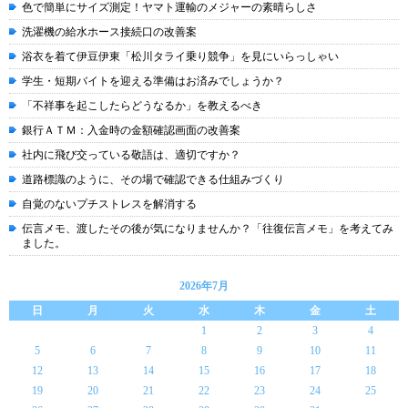
色で簡単にサイズ測定！ヤマト運輸のメジャーの素晴らしさ
洗濯機の給水ホース接続口の改善案
浴衣を着て伊豆伊東「松川タライ乗り競争」を見にいらっしゃい
学生・短期バイトを迎える準備はお済みでしょうか？
「不祥事を起こしたらどうなるか」を教えるべき
銀行ＡＴＭ：入金時の金額確認画面の改善案
社内に飛び交っている敬語は、適切ですか？
道路標識のように、その場で確認できる仕組みづくり
自覚のないプチストレスを解消する
伝言メモ、渡したその後が気になりませんか？「往復伝言メモ」を考えてみ
ました。
2026年7月
日
月
火
水
木
金
土
1
2
3
4
5
6
7
8
9
10
11
12
13
14
15
16
17
18
19
20
21
22
23
24
25