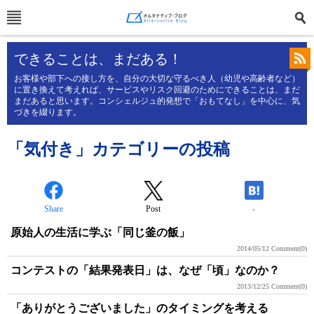
できることは、まだある！
お客様や部下への接し方を、自分の大切な守るべき人（幼児や高齢者など）
に置き換えて考えれば、サービスやリスク回避のためにできることは、まだ
まだあると思います。コンシェルジュ的発想で「おもてなし」を中心に、気
づきを綴ります。
「気付き」カテゴリーの投稿
Share
Post
-
原始人の生活に学ぶ「同じ釜の飯」
2014/05/12
Comment(0)
コンテストの「結果発表日」は、なぜ「頃」なのか？
2013/12/25
Comment(0)
「ありがとうございました」のタイミングを考える