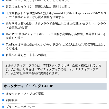
沖縄で台風が来たときの過ごし方、とでも言うか
営業は終わった（２）普遍はAIに、個別は人間に
【完全解説】AI駆動型M&Aとは何か――AIモデル＋Deep Researchアルゴリズ
ムで「会社の未来」から買収候補を逆算する
前年同期比43%成長、世界クラウド市場における上位3社シェアとネオクラウ
ド企業9社の影響
WordPress最強のチャットボット（圧倒的な高機能と高性能、業界最安値）を
実現した理由
YouTuberは本当に儲からないのか。収益化した20人に1人が月30万円以上とい
う可能性
台風への備えと、未来への備え
オルタナティブ・ブログは、専門スタッフにより、企画・構成されていま
す。入力頂いた内容は、アイティメディアの他、オルタナティブ・ブロ
グ、及び本記事執筆会社に提供されます。
オルタナティブ・ブログ GUIDE
オルタナティブ・ブログ憲章
利用規約
プライバシーポリシー