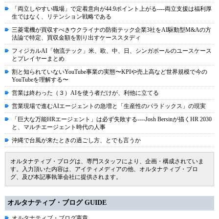
「両立しやすい職場」で定着意向が44.9ポイント上がる----両立支援は福利厚
生ではなく、リテンション戦略である
三菱電機が買収すべきウクライナの防衛テック企業3社をAI駆動型M&Aの方
法論で特定、買収金額を割り出すケーススタディ
フィジカルAI「物流テック」米、欧、中、日、シンガポールのユースケース
とプレイヤーまとめ
割と知られていないYouTube事業の実態〜KPIや売上高など世界規模で今の
YouTubeを理解する〜
営業は終わった（３）AIを使う者だけが、利他に立てる
営業現場で進むAIエージェントの急増と「生産性のパラドックス」の現実
「巨大な万能HRエージェント」は必ず失敗する----Josh Bersinが描くHR 2030
と、マルチエージェント時代の人事
沖縄で台風が来たときの過ごし方、とでも言うか
オルタナティブ・ブログは、専門スタッフにより、企画・構成されていま
す。入力頂いた内容は、アイティメディアの他、オルタナティブ・ブロ
グ、及び本記事執筆会社に提供されます。
オルタナティブ・ブログ GUIDE
オルタナティブ・ブログ憲章