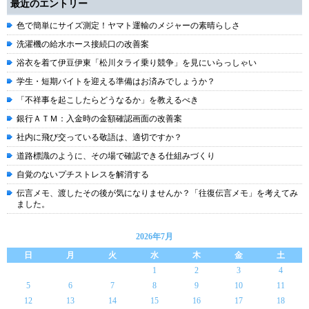
最近のエントリー
色で簡単にサイズ測定！ヤマト運輸のメジャーの素晴らしさ
洗濯機の給水ホース接続口の改善案
浴衣を着て伊豆伊東「松川タライ乗り競争」を見にいらっしゃい
学生・短期バイトを迎える準備はお済みでしょうか？
「不祥事を起こしたらどうなるか」を教えるべき
銀行ＡＴＭ：入金時の金額確認画面の改善案
社内に飛び交っている敬語は、適切ですか？
道路標識のように、その場で確認できる仕組みづくり
自覚のないプチストレスを解消する
伝言メモ、渡したその後が気になりませんか？「往復伝言メモ」を考えてみ
ました。
2026年7月
日
月
火
水
木
金
土
1
2
3
4
5
6
7
8
9
10
11
12
13
14
15
16
17
18