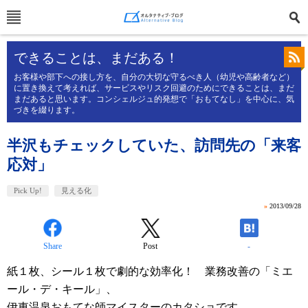
できることは、まだある！
お客様や部下への接し方を、自分の大切な守るべき人（幼児や高齢者など）
に置き換えて考えれば、サービスやリスク回避のためにできることは、まだ
まだあると思います。コンシェルジュ的発想で「おもてなし」を中心に、気
づきを綴ります。
半沢もチェックしていた、訪問先の「来客
応対」
Pick Up!
見える化
»
2013/09/28
Share
Post
-
紙１枚、シール１枚で劇的な効率化！ 業務改善の「ミエ
ール・デ・キール」、
伊東温泉おもてな師マイスターのカタショです。