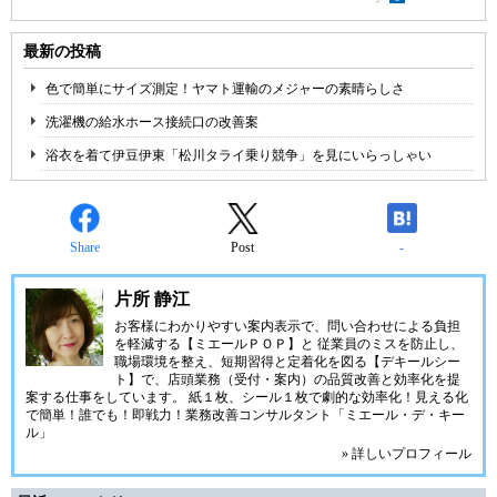
最新の投稿
色で簡単にサイズ測定！ヤマト運輸のメジャーの素晴らしさ
洗濯機の給水ホース接続口の改善案
浴衣を着て伊豆伊東「松川タライ乗り競争」を見にいらっしゃい
Share
Post
-
片所 静江
お客様にわかりやすい案内表示で、問い合わせによる負担
を軽減する【ミエールＰＯＰ】と 従業員のミスを防止し、
職場環境を整え、短期習得と定着化を図る【デキールシー
ト】で、店頭業務（受付・案内）の品質改善と効率化を提
案する仕事をしています。 紙１枚、シール１枚で劇的な効率化！見える化
で簡単！誰でも！即戦力！業務改善コンサルタント「ミエール・デ・キー
ル」
» 詳しいプロフィール