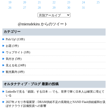
19
20
21
22
23
24
25
26
27
28
29
30
31
@mierudekiru からのツイート
カテゴリー
Pick Up! (13件)
お題 (1件)
ウェブサイト (1件)
気付き (5件)
見える化 (24件)
観光案内 (4件)
オルタナティブ・ブログ 最新の投稿
LinkedInで見る「鎖国」する日本 ― でも、世界で輝く日本人は確実に増えて
いる
2027年メモリ市場展望：DRAM供給不足の長期化とNAND Flash供給緩和が及
ぼすクラウド設備投資への影響