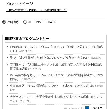
Facebookページ
http://www.facebook.com/mieru.dekiru
片所 静江
2013/09/28 13:04:06
関連記事＆ブログエントリー
Facebookにて、あくまで個人の主観として「残念」と思えることに遭遇
した件
(2025/10/01)
誰でもAIで開発ができる時代にプロならどう作るべきなのか
(2026/03/05)
専門家向け：7月開催上海ロボット展：展示内容の技術詳細を中国語媒
体で徹底調査
(2025/08/12)
Web会議の枠を超える「Zoom AI」活用術 現場の課題を解決する5つの
機能と...
(2026/05/12)
東京都港区、行政の電話窓口を“AI化” 効率化に向けて実証実験
(2026/0
1/08)
大阪ガスに学ぶ！ 大手企業が生成AI導入を成功させる理由
PR(ITmedia
エンタープライズ)
Recommended by