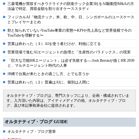
三菱電機が買収すべきウクライナの防衛テック企業3社をAI駆動型M&Aの方
法論で特定、買収金額を割り出すケーススタディ
フィジカルAI「物流テック」米、欧、中、日、シンガポールのユースケース
とプレイヤーまとめ
割と知られていないYouTube事業の実態〜KPIや売上高など世界規模で今の
YouTubeを理解する〜
営業は終わった（３）AIを使う者だけが、利他に立てる
営業現場で進むAIエージェントの急増と「生産性のパラドックス」の現実
「巨大な万能HRエージェント」は必ず失敗する----Josh Bersinが描くHR 2030
と、マルチエージェント時代の人事
沖縄で台風が来たときの過ごし方、とでも言うか
営業は終わった（２）普遍はAIに、個別は人間に
オルタナティブ・ブログは、専門スタッフにより、企画・構成されていま
す。入力頂いた内容は、アイティメディアの他、オルタナティブ・ブロ
グ、及び本記事執筆会社に提供されます。
オルタナティブ・ブログ GUIDE
オルタナティブ・ブログ憲章