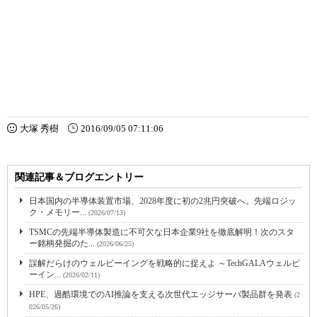
大塚 秀樹
2016/09/05 07:11:06
関連記事＆ブログエントリー
日本国内の半導体装置市場、2028年度に初の2兆円突破へ。先端ロジッ
ク・メモリー...
(2026/07/13)
TSMCの先端半導体製造に不可欠な日本企業9社を徹底解明！次のスタ
ー銘柄発掘のた...
(2026/06/25)
誤解だらけのウェルビーイングを戦略的に捉えよ ～TechGALAウェルビ
ーイン...
(2026/02/11)
HPE、過酷環境でのAI推論を支える次世代エッジサーバ製品群を発表
(2
026/05/26)