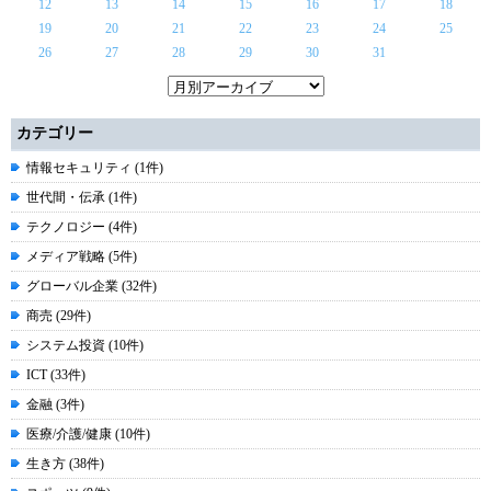
12
13
14
15
16
17
18
19
20
21
22
23
24
25
26
27
28
29
30
31
カテゴリー
情報セキュリティ (1件)
世代間・伝承 (1件)
テクノロジー (4件)
メディア戦略 (5件)
グローバル企業 (32件)
商売 (29件)
システム投資 (10件)
ICT (33件)
金融 (3件)
医療/介護/健康 (10件)
生き方 (38件)