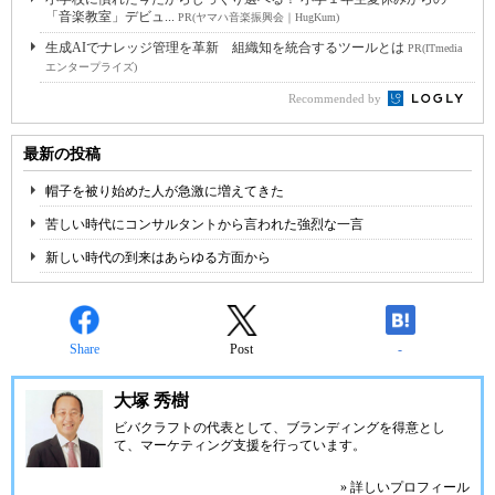
「音楽教室」デビュ...
PR(ヤマハ音楽振興会｜HugKum)
生成AIでナレッジ管理を革新 組織知を統合するツールとは
PR(ITmedia
エンタープライズ)
Recommended by
最新の投稿
帽子を被り始めた人が急激に増えてきた
苦しい時代にコンサルタントから言われた強烈な一言
新しい時代の到来はあらゆる方面から
Share
Post
-
大塚 秀樹
ビバクラフト
の代表として、ブランディングを得意とし
て、マーケティング支援を行っています。
» 詳しいプロフィール