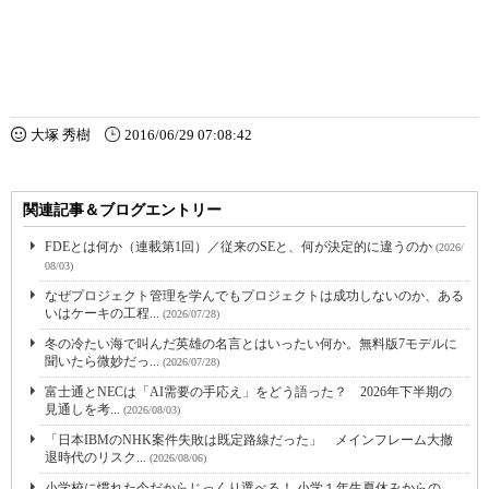
大塚 秀樹
2016/06/29 07:08:42
関連記事＆ブログエントリー
FDEとは何か（連載第1回）／従来のSEと、何が決定的に違うのか
(2026/
08/03)
なぜプロジェクト管理を学んでもプロジェクトは成功しないのか、ある
いはケーキの工程...
(2026/07/28)
冬の冷たい海で叫んだ英雄の名言とはいったい何か。無料版7モデルに
聞いたら微妙だっ...
(2026/07/28)
富士通とNECは「AI需要の手応え」をどう語った？ 2026年下半期の
見通しを考...
(2026/08/03)
「日本IBMのNHK案件失敗は既定路線だった」 メインフレーム大撤
退時代のリスク...
(2026/08/06)
小学校に慣れた今だからじっくり選べる！ 小学１年生夏休みからの