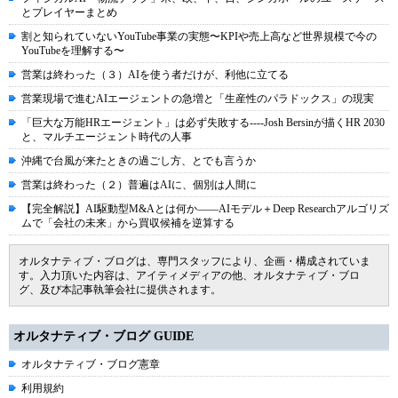
とプレイヤーまとめ
割と知られていないYouTube事業の実態〜KPIや売上高など世界規模で今の
YouTubeを理解する〜
営業は終わった（３）AIを使う者だけが、利他に立てる
営業現場で進むAIエージェントの急増と「生産性のパラドックス」の現実
「巨大な万能HRエージェント」は必ず失敗する----Josh Bersinが描くHR 2030
と、マルチエージェント時代の人事
沖縄で台風が来たときの過ごし方、とでも言うか
営業は終わった（２）普遍はAIに、個別は人間に
【完全解説】AI駆動型M&Aとは何か――AIモデル＋Deep Researchアルゴリズ
ムで「会社の未来」から買収候補を逆算する
オルタナティブ・ブログは、専門スタッフにより、企画・構成されていま
す。入力頂いた内容は、アイティメディアの他、オルタナティブ・ブロ
グ、及び本記事執筆会社に提供されます。
オルタナティブ・ブログ GUIDE
オルタナティブ・ブログ憲章
利用規約