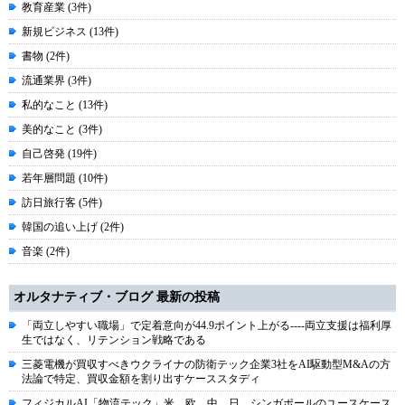
教育産業 (3件)
新規ビジネス (13件)
書物 (2件)
流通業界 (3件)
私的なこと (13件)
美的なこと (3件)
自己啓発 (19件)
若年層問題 (10件)
訪日旅行客 (5件)
韓国の追い上げ (2件)
音楽 (2件)
オルタナティブ・ブログ 最新の投稿
「両立しやすい職場」で定着意向が44.9ポイント上がる----両立支援は福利厚
生ではなく、リテンション戦略である
三菱電機が買収すべきウクライナの防衛テック企業3社をAI駆動型M&Aの方
法論で特定、買収金額を割り出すケーススタディ
フィジカルAI「物流テック」米、欧、中、日、シンガポールのユースケース