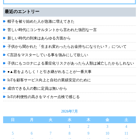
最近のエントリー
帽子を被り始めた人が急激に増えてきた
苦しい時代にコンサルタントから言われた強烈な一言
新しい時代の到来はあらゆる方面から
子供から聞かれた「生まれ変わったらお金持ちになりたい？」について
C言語をマスターしている事を強みにして欲しい
子供にもコロナによる重症化リスクがあったら人類は滅亡したかもしれない
●▲君をよろしく！と引き継がれることが一番大事
IoTを顧客サービス向上と自社の業績安定のために
成功できる人の数に定員は無いから
IoTの利便性の高さをマイカー点検で感じる
2026年7月
日
月
火
水
木
金
土
1
2
3
4
5
6
7
8
9
10
11