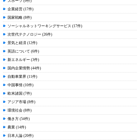
スポーツ (9件)
企業経営 (17件)
国家戦略 (8件)
ソーシャルネットワーキングサービス (17件)
次世代テクノロジー (26件)
景気と経済 (12件)
英語について (6件)
新エネルギー (3件)
国内企業情勢 (44件)
自動車業界 (11件)
中国事情 (10件)
欧米諸国 (7件)
アジア市場 (8件)
環境社会 (8件)
働き方 (54件)
農業 (14件)
日本人論 (20件)