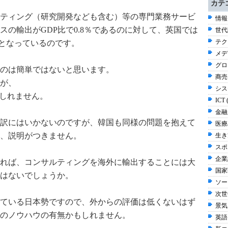
カテ
ティング（研究開発なども含む）等の専門業務サービ
情報
の輸出がGDP比で0.8％であるのに対して、英国では
世代
テク
5％となっているのです。
メデ
グロ
のは簡単ではないと思います。
商売 
が、
シス
もしれません。
ICT 
金融 
訳にはいかないのですが、韓国も同様の問題を抱えて
医療/
、説明がつきません。
生き方
スポ
企業経
れば、コンサルティングを海外に輸出することには大
国家
はないでしょうか。
ソー
次世
ている日本勢ですので、外からの評価は低くないはず
景気
のノウハウの有無かもしれません。
英語