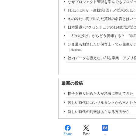
なぜプロジェクト管理を学んでもプロジェ
FDEとは何か（連載第1回）／従来のSE
冬の冷たい海で叫んだ英雄の名言とはいっ
日本通運×アクセンチュアの124億円訴訟
「SIer丸投げ」からどう脱却する？ “非I
いま最も相談したい保育士・てぃ先生がアド
｜Hugkum)
社内データを扱えないAIを卒業 アプリ
最新の投稿
帽子を被り始めた人が急激に増えてきた
苦しい時代にコンサルタントから言われ
新しい時代の到来はあらゆる方面から
Share
Post
-