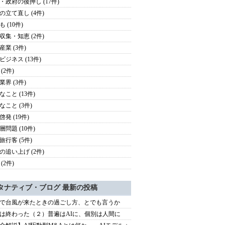
・政府の後押し (17件)
の立て直し (4件)
 (10件)
収集・知恵 (2件)
産業 (3件)
ビジネス (13件)
(2件)
業界 (3件)
なこと (13件)
なこと (3件)
発 (19件)
層問題 (10件)
旅行客 (5件)
の追い上げ (2件)
(2件)
タナティブ・ブログ 最新の投稿
で台風が来たときの過ごし方、とでも言うか
は終わった（２）普遍はAIに、個別は人間に