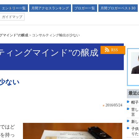
エントリー一覧
月間アクセスランキング
ブロガー一覧
月間ブロガーベスト30
ガイドマップ
グマインド”の醸成
>
コンサルティング輸出が少ない
ティングマインド”の醸成
RSS
少ない
最近
帽子
»
2016/05/24
苦し
言
新し
ではど
子供
りた
を持っ