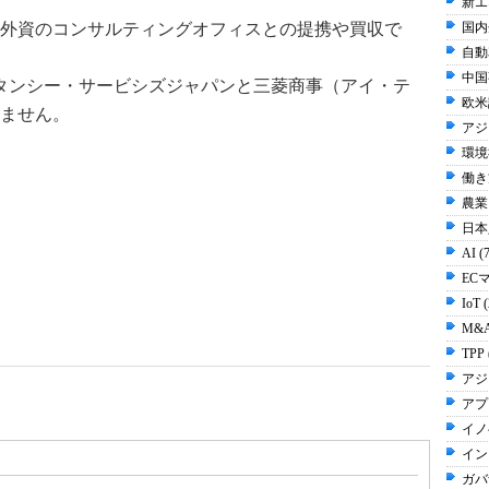
新エ
外資のコンサルティングオフィスとの提携や買収で
国内
自動
中国事
タンシー・サービシズジャパンと三菱商事（アイ・テ
欧米
ません。
アジ
環境
働き方
農業 
日本人
AI (
EC
IoT 
M&A
TPP 
アジ
アプ
イノ
イン
ガバ