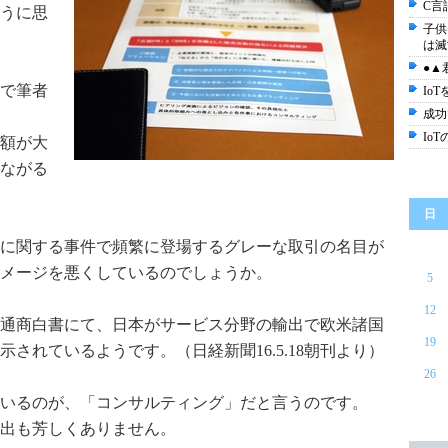
C言
うに思
子供
は滅
●▲
で筆者
Io
成功
Io
額が大
ながる
日
に関する事件で頻繁に登場するグレーな取引の名目が
メージを悪くしているのでしょうか。
5
12
の通商白書にて、日本がサービス分野の輸出で欧米諸国
19
されているようです。（日経新聞16.5.18朝刊より）
26
いるのが、「コンサルティング」だと言うのです。
出も芳しくありません。