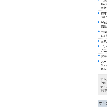
【完
De
収候
前年
3社
Wo
高性
Yo
に1
台風
「ご
月二
営業
スペ
St
Ru
オル
企画
ティ
本記
オル