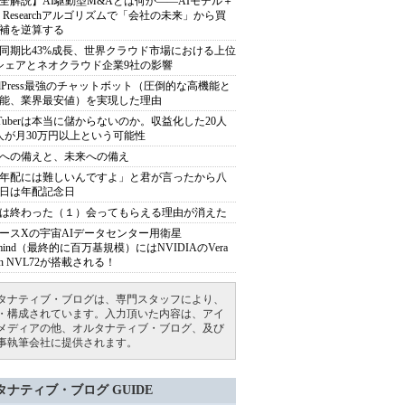
全解説】AI駆動型M&Aとは何か――AIモデル＋
ep Researchアルゴリズムで「会社の未来」から買
補を逆算する
同期比43%成長、世界クラウド市場における上位
シェアとネオクラウド企業9社の影響
rdPress最強のチャットボット（圧倒的な高機能と
能、業界最安値）を実現した理由
uTuberは本当に儲からないのか。収益化した20人
人が月30万円以上という可能性
への備えと、未来への備え
年配には難しいんですよ」と君が言ったから八
日は年配記念日
は終わった（１）会ってもらえる理由が消えた
ースXの宇宙AIデータセンター用衛星
armind（最終的に百万基規模）にはNVIDIAのVera
bin NVL72が搭載される！
タナティブ・ブログは、専門スタッフにより、
・構成されています。入力頂いた内容は、アイ
メディアの他、オルタナティブ・ブログ、及び
事執筆会社に提供されます。
タナティブ・ブログ GUIDE