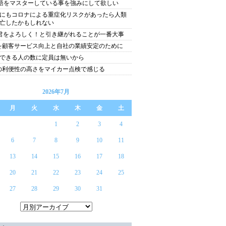
語をマスターしている事を強みにして欲しい
にもコロナによる重症化リスクがあったら人類
亡したかもしれない
君をよろしく！と引き継がれることが一番大事
Tを顧客サービス向上と自社の業績安定のために
できる人の数に定員は無いから
Tの利便性の高さをマイカー点検で感じる
2026年7月
月
火
水
木
金
土
1
2
3
4
6
7
8
9
10
11
13
14
15
16
17
18
20
21
22
23
24
25
27
28
29
30
31