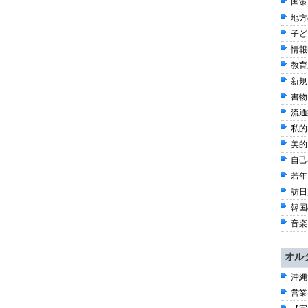
国策
地方
子ども
情報
教育
新規
書物 
流通
私的
美的
自己啓
若年
訪日
韓国
音楽 
オル
沖縄
営業