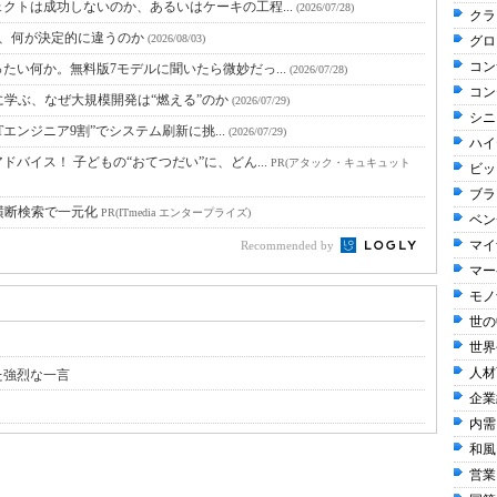
クトは成功しないのか、あるいはケーキの工程...
(2026/07/28)
クラ
と、何が決定的に違うのか
(2026/08/03)
グロ
コン
たい何か。無料版7モデルに聞いたら微妙だっ...
(2026/07/28)
コン
に学ぶ、なぜ大規模開発は“燃える”のか
(2026/07/29)
シニ
Tエンジニア9割”でシステム刷新に挑...
(2026/07/29)
ハイ
バイス！ 子どもの“おてつだい”に、どん...
PR(アタック・キュキュット
ビッ
ブラ
横断検索で一元化
PR(ITmedia エンタープライズ)
ベン
マイ
Recommended by
マー
モノ
世の
世界
人材
た強烈な一言
企業
内需
和風 
営業