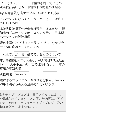
サイトはクレジットカード情報を持っているの
決済代行会社とカード情報非保持化の仕組み
eeroより巻き取り式ケーブル USB-C to C発表！
トパーソンになってもらうこと、あるいは自主
もたらすもの
本は改良は得意だが創造は苦手」は本当か----新
朗氏の「ネオ・ジャポニズム」が示す、日本型
ベーションの設計原理
市場の主流がパブリッククラウドでも、なぜプラ
ートAIに商機が生まれるのか
「なんて」が、切り捨てているものについて
40年、事務職は437万人余り、AI人材は339万人足
い----「人手不足」の一言では語れない、日本の
市場の本当の姿
の固有名：Sonnet 5
推論によるプライバシーリスクとは何か、Gartner
029年予測から考える企業のAIガバナンス
タナティブ・ブログは、専門スタッフにより、
・構成されています。入力頂いた内容は、アイ
メディアの他、オルタナティブ・ブログ、及び
事執筆会社に提供されます。