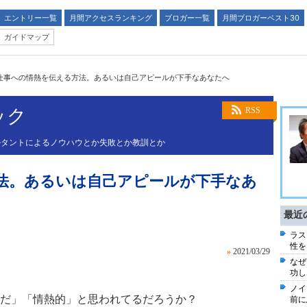
エントリー一覧
月間アクセスランキング
ブロガー一覧
月間ブロガーベスト30
ガイドマップ
仕事への情熱を伝える方法。あるいは自己アピールが下手なあなたへ
ック
RSS
ルタントによるノウハウとか失敗とか教訓とか
法。あるいは自己アピールが下手なあ
最近
ラス
性を
»
2021/03/29
なぜ
功し
ノイ
だ」「情熱的」と思われてるだろうか？
前に