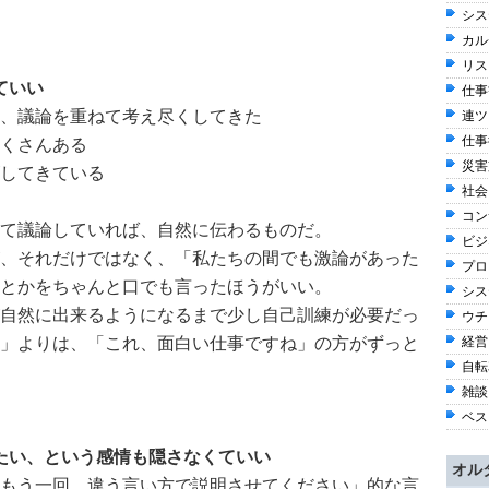
シス
カル
リス
ていい
仕事観
、議論を重ねて考え尽くしてきた
連ツ
仕事術
くさんある
災害
してきている
社会 
コン
て議論していれば、自然に伝わるものだ。
ビジネ
、それだけではなく、「私たちの間でも激論があった
プロ
とかをちゃんと口でも言ったほうがいい。
シス
自然に出来るようになるまで少し自己訓練が必要だっ
ウチ
」よりは、「これ、面白い仕事ですね」の方がずっと
経営 
自転車
雑談 
ベス
たい、という感情も隠さなくていい
オル
もう一回、違う言い方で説明させてください」的な言