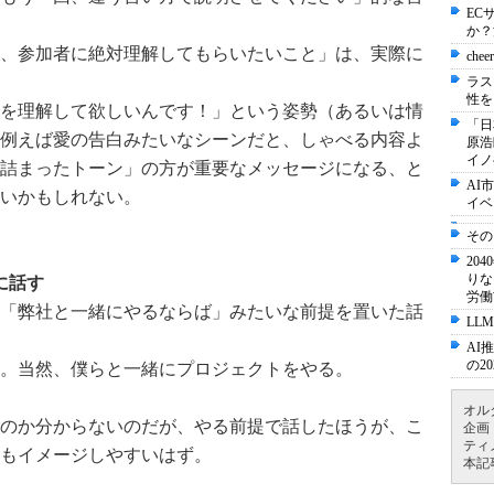
EC
か？
、参加者に絶対理解してもらいたいこと」は、実際に
ch
ラス
性を
を理解して欲しいんです！」という姿勢（あるいは情
「日
例えば愛の告白みたいなシーンだと、しゃべる内容よ
原浩
イノ
詰まったトーン」の方が重要なメッセージになる、と
AI
いかもしれない。
イベ
その
20
りな
に話す
労働
「弊社と一緒にやるならば」みたいな前提を置いた話
LLM
AI
の2
。当然、僕らと一緒にプロジェクトをやる。
オル
のか分からないのだが、やる前提で話したほうが、こ
企画
ティ
もイメージしやすいはず。
本記