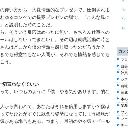
9
の偉い方から「大変情熱的なプレゼンで、圧倒されま
16
わゆるコンペでの提案プレゼンの場で、「こんな風に
23
」と説明した時のことだ。
30
ら、そういう反応はめったに無い。もちろん仕事への
ールはしない（できない）。その辺は就職活動の時と
さんはどこから僕の情熱を感じ取ったのだろうか？
カテ
きでも得意でもない人間が、それでも情熱を感じても
プロ
こう。
組長
社員
シス
一切言わなくていい
前職
って、いつものように「僕、やる気があります」的な
育成
本の出
業務改
人から言われて、あなたはそれを信用しますか？僕は
プラ
ってたひとがすぐに残念な姿勢になってしまう経験が
ファ
気がある場合もある。つまり、最初のやる気アピール
チー