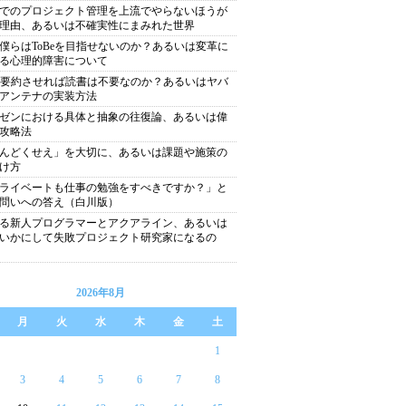
でのプロジェクト管理を上流でやらないほうが
理由、あるいは不確実性にまみれた世界
僕らはToBeを目指せないのか？あるいは変革に
る心理的障害について
に要約させれば読書は不要なのか？あるいはヤバ
アンテナの実装方法
ゼンにおける具体と抽象の往復論、あるいは偉
攻略法
んどくせえ」を大切に、あるいは課題や施策の
け方
ライベートも仕事の勉強をすべきですか？」と
問いへの答え（白川版）
る新人プログラマーとアクアライン、あるいは
いかにして失敗プロジェクト研究家になるの
2026年8月
月
火
水
木
金
土
1
3
4
5
6
7
8