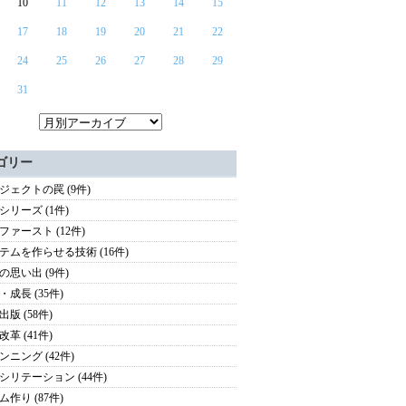
10
11
12
13
14
15
17
18
19
20
21
22
24
25
26
27
28
29
31
ゴリー
ジェクトの罠 (9件)
シリーズ (1件)
ファースト (12件)
テムを作らせる技術 (16件)
の思い出 (9件)
・成長 (35件)
版 (58件)
革 (41件)
ンニング (42件)
シリテーション (44件)
ム作り (87件)