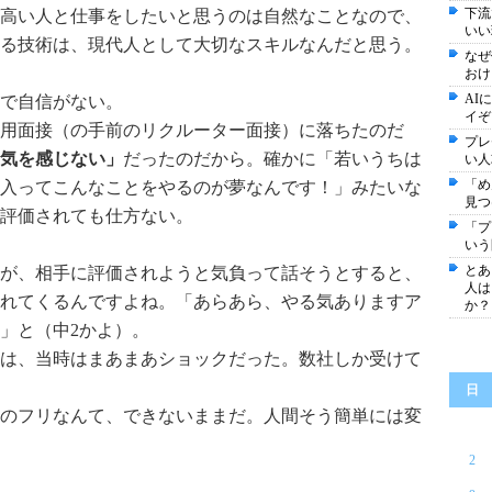
下流
高い人と仕事をしたいと思うのは自然なことなので、
いい
る技術は、現代人として大切なスキルなんだと思う。
なぜ
おけ
AI
で自信がない。
イぞ
採用面接（の手前のリクルーター面接）に落ちたのだ
プレ
気を感じない」
だったのだから。確かに「若いうちは
い人
「め
入ってこんなことをやるのが夢なんです！」みたいな
見つ
評価されても仕方ない。
「プ
いう
とあ
が、相手に評価されようと気負って話そうとすると、
人は
れてくるんですよね。「あらあら、やる気ありますア
か？
」と（中2かよ）。
は、当時はまあまあショックだった。数社しか受けて
日
のフリなんて、できないままだ。人間そう簡単には変
2