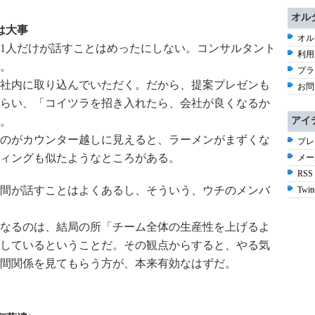
オル
は大事
オル
1人だけが話すことはめったにしない。コンサルタント
利用
。
プラ
社内に取り込んでいただく。だから、提案プレゼンも
お問
らい、「コイツラを招き入れたら、会社が良くなるか
。
アイ
のがカウンター越しに見えると、ラーメンがまずくな
プレ
ィングも似たようなところがある。
メー
RSS
間が話すことはよくあるし、そういう、ウチのメンバ
Twitt
なるのは、結局の所「チーム全体の生産性を上げるよ
しているということだ。その観点からすると、やる気
間関係を見てもらう方が、本来有効なはずだ。