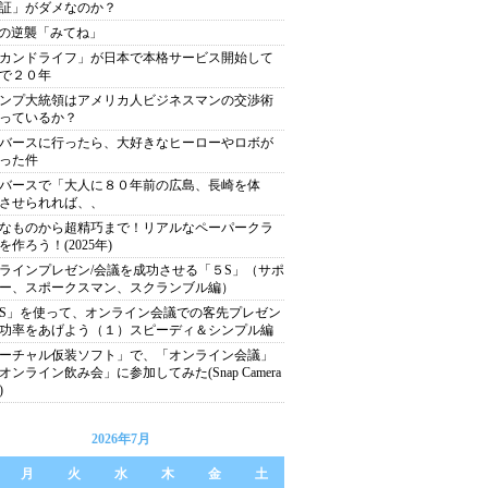
証」がダメなのか？
xiの逆襲「みてね」
カンドライフ」が日本で本格サービス開始して
で２０年
ンプ大統領はアメリカ人ビジネスマンの交渉術
っているか？
バースに行ったら、大好きなヒーローやロボが
った件
バースで「大人に８０年前の広島、長崎を体
させられれば、、
なものから超精巧まで！リアルなペーパークラ
を作ろう！(2025年)
ラインプレゼン/会議を成功させる「５S」（サポ
ー、スポークスマン、スクランブル編）
S」を使って、オンライン会議での客先プレゼン
功率をあげよう（１）スピーディ＆シンプル編
ーチャル仮装ソフト」で、「オンライン会議」
オンライン飲み会」に参加してみた(Snap Camera
)
2026年7月
月
火
水
木
金
土