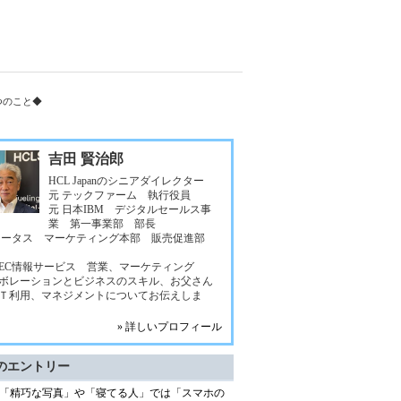
つのこと◆
吉田 賢治郎
HCL Japanのシニアダイレクター
元 テックファーム 執行役員
元 日本IBM デジタルセールス事
業 第一事業部 部長
ロータス マーケティング本部 販売促進部
NEC情報サービス 営業、マーケティング
ボレーションとビジネスのスキル、お父さん
Ｔ利用、マネジメントについてお伝えしま
» 詳しいプロフィール
のエントリー
「精巧な写真」や「寝てる人」では「スマホの