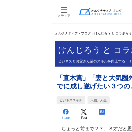
メディア
オルタナティブ・ブログ
>
けんじろう と コラボろ
けんじろう と コ
ビジネスとお父さん業のスキルを向上するＩ
「直木賞」「妻と大気圏
でに成し遂げたい３つの
ビジネススキル
人物、人生
Share
Post
-
ちょっと前まで２７、８才だと思