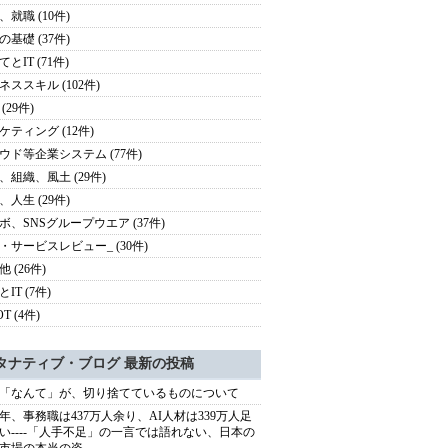
、就職 (10件)
の基礎 (37件)
とIT (71件)
ネススキル (102件)
(29件)
ケティング (12件)
ウド等企業システム (77件)
、組織、風土 (29件)
、人生 (29件)
ボ、SNSグループウエア (37件)
・サービスレビュー_ (30件)
 (26件)
IT (7件)
OT (4件)
タナティブ・ブログ 最新の投稿
「なんて」が、切り捨てているものについて
40年、事務職は437万人余り、AI人材は339万人足
い----「人手不足」の一言では語れない、日本の