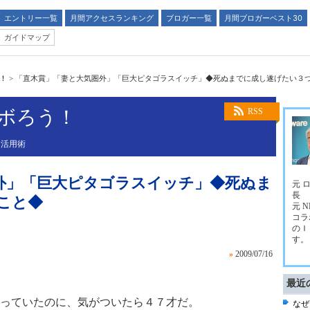
エントリー一覧
月間アクセスランキング
ブロガー一覧
月間ブロガーベスト30
ガイドマップ
う！
>
「直木賞」「妻と大気圏外」「巨大ピタゴラスイッチ」◆死ぬまでに成し遂げたい３
ラボろう！
RSS
Ｔ活用術
外」「巨大ピタゴラスイッチ」◆死ぬま
元 
長
こと◆
元 
コラ
のＩ
す。
»
2009/07/16
最近
っていたのに、気がついたら４７才だ。
なぜ