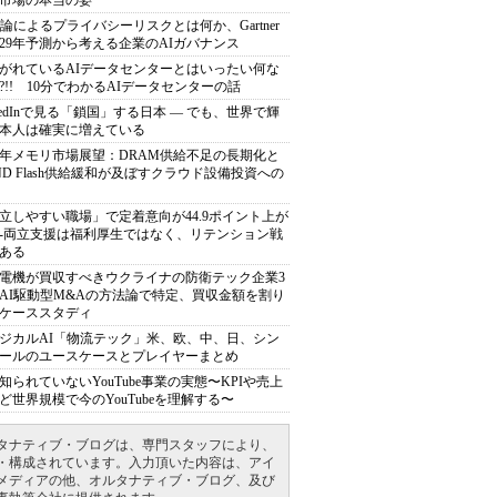
市場の本当の姿
推論によるプライバシーリスクとは何か、Gartner
029年予測から考える企業のAIガバナンス
がれているAIデータセンターとはいったい何な
?!! 10分でわかるAIデータセンターの話
nkedInで見る「鎖国」する日本 ― でも、世界で輝
本人は確実に増えている
27年メモリ市場展望：DRAM供給不足の長期化と
ND Flash供給緩和が及ぼすクラウド設備投資への
立しやすい職場」で定着意向が44.9ポイント上が
---両立支援は福利厚生ではなく、リテンション戦
ある
電機が買収すべきウクライナの防衛テック企業3
AI駆動型M&Aの方法論で特定、買収金額を割り
ケーススタディ
ジカルAI「物流テック」米、欧、中、日、シン
ールのユースケースとプレイヤーまとめ
知られていないYouTube事業の実態〜KPIや売上
ど世界規模で今のYouTubeを理解する〜
タナティブ・ブログは、専門スタッフにより、
・構成されています。入力頂いた内容は、アイ
メディアの他、オルタナティブ・ブログ、及び