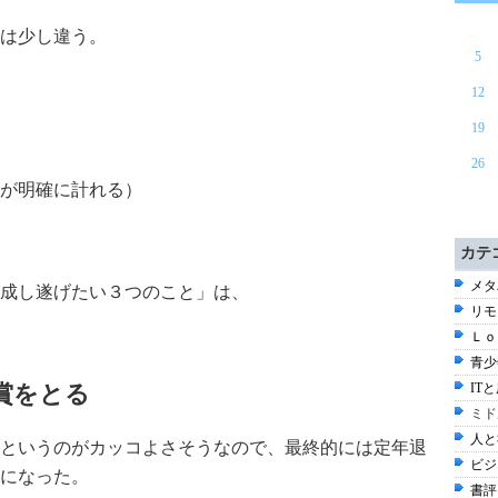
とは少し違う。
5
12
19
26
が明確に計れる）
カテ
メタ
成し遂げたい３つのこと」は、
リモ
Ｌｏ
青少
賞をとる
ITと
ミド
人と
というのがカッコよさそうなので、最終的には定年退
ビジ
になった。
書評 