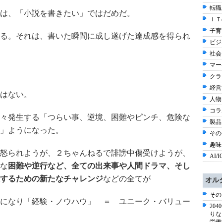
転職
は、「小説を書きたい」ではだめだ。
ＩＴ
子育て
る。それは、書いた瞬間に成し遂げた達成感を得られ
ビジ
社会 
マー
クラ
経営
はない。
人物
コラ
々発生する「つらい事、逆境、困難やピンチ、危険な
製品
」ようになった。
その他
趣味と
怒られようが、２ちゃんねるで誹謗中傷受けようが、
AI/I
な
困難や逆行など、全ての出来事や人間ドラマ、そし
するための新たなチャレンジ
などの全てが
オル
その
になり「経験・ノウハウ」 ＝ ユニーク・バリュー
20
りな