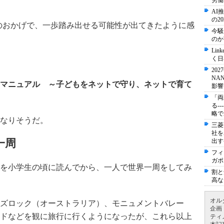
労働
AI
の2
グのおかげで、一歩踏み出せる可能性が出てきたように感
今騒
のか
Li
く日
20
NA
マニュアル ～子どもをネットで守り、ネットで育て
影響
「両
る-
略で
なりそうだ。
三菱
社を
一周
出す
フィ
ガポ
を小学生の頃に読んでから、一人で世界一周をしてみ
割と
高な
オル
ズロック（オーストラリア）、モニュメントバレー
企画
ドなどを観に旅行に行くようになったが、これら以上
ティ