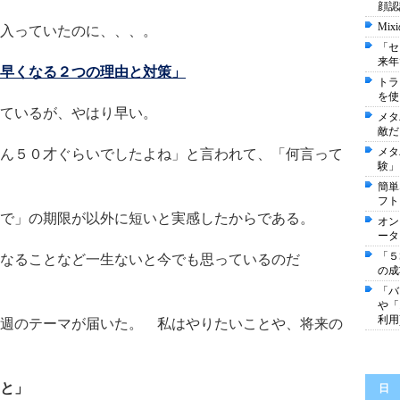
顔認
Mi
入っていたのに、、、。
「セ
来年
早くなる２つの理由と対策」
トラ
を使
ているが、やはり早い。
メタ
敵だ
メタ
ん５０才ぐらいでしたよね」と言われて、「何言って
験」
簡単
フト
で」の期限が以外に短いと実感したからである。
オン
ータ
「５
なることなど一生ないと今でも思っているのだ
の成
「バ
や「
利用
週のテーマが届いた。 私はやりたいことや、将来の
と」
日