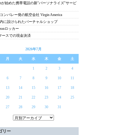
rintが始めた携帯電話の新"パーソナライズ"サービ
ンバレー発の航空会社 Virgin America
内に設けられたバーチャルショップ
azonロッカー
マースでの現金決済
2026年7月
月
火
水
木
金
土
1
2
3
4
6
7
8
9
10
11
13
14
15
16
17
18
20
21
22
23
24
25
27
28
29
30
31
ゴリー