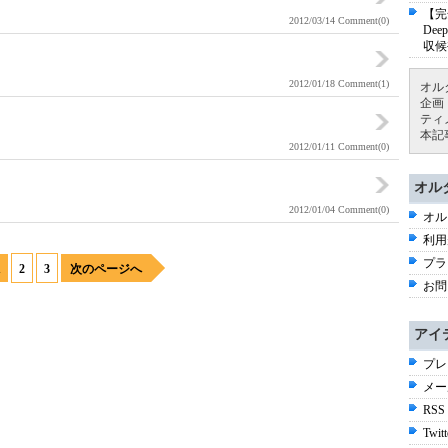
【完
2012/03/14
Comment(0)
De
収候
2012/01/18
Comment(1)
オル
企画
ティ
本記
2012/01/11
Comment(0)
オル
2012/01/04
Comment(0)
オル
利用
プラ
1
2
3
次のページへ
お問
アイ
プレ
メー
RSS
Twitt