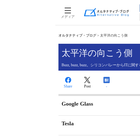
メディア
オルタナティブ・ブログ
>
太平洋の向こう側
太平洋の向こう側
Buzz, buzz, buzz。シリコンバレーからIT
Share
Post
-
Google Glass
Tesla