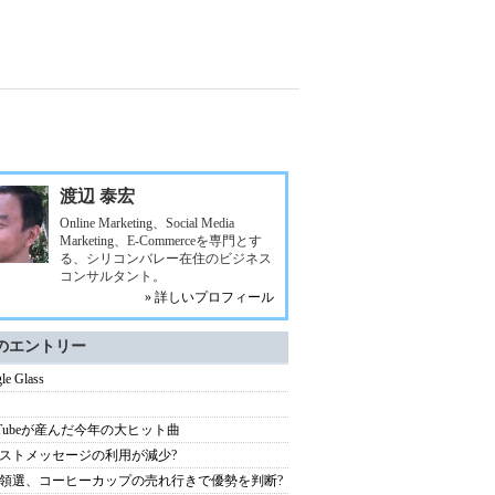
渡辺 泰宏
Online Marketing、Social Media
Marketing、E-Commerceを専門とす
る、シリコンバレー在住のビジネス
コンサルタント。
» 詳しいプロフィール
のエントリー
le Glass
uTubeが産んだ今年の大ヒット曲
ストメッセージの利用が減少?
領選、コーヒーカップの売れ行きで優勢を判断?