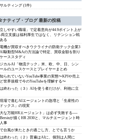
サルティング (1件)
タナティブ・ブログ 最新の投稿
立しやすい職場」で定着意向が44.9ポイント上が
---両立支援は福利厚生ではなく、リテンション戦
ある
電機が買収すべきウクライナの防衛テック企業3
AI駆動型M&Aの方法論で特定、買収金額を割り
ケーススタディ
ジカルAI「物流テック」米、欧、中、日、シン
ールのユースケースとプレイヤーまとめ
知られていないYouTube事業の実態〜KPIや売上
ど世界規模で今のYouTubeを理解する〜
は終わった（３）AIを使う者だけが、利他に立
現場で進むAIエージェントの急増と「生産性の
ドックス」の現実
大な万能HRエージェント」は必ず失敗する----
sh Bersinが描くHR 2030と、マルチエージェント時
人事
で台風が来たときの過ごし方、とでも言うか
は終わった（２）普遍はAIに、個別は人間に