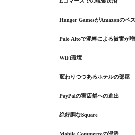
Eコマースでの現金決済
Hunger GamesがAmazon
Palo Altoで泥棒による被害
WiFi環境
変わりつつあるホテルの部屋
PayPalの実店舗への進出
絶好調なSquare
Mobile Commerceの浸透