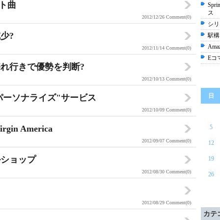
ット曲
Sp
ス
2012/12/26
Comment(0)
シリコ
少?
駅構
Am
2012/11/14
Comment(0)
Eコ
れ行きで優勢を判断?
2012/10/13
Comment(0)
日
"パーソナライズ"サービス
2012/10/09
Comment(0)
n America
5
2012/09/07
Comment(0)
12
ルショップ
19
2012/08/30
Comment(0)
26
2012/08/29
Comment(0)
カテ