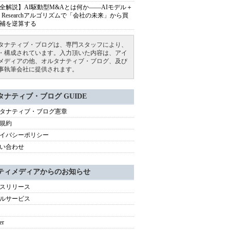
全解説】AI駆動型M&Aとは何か――AIモデル＋
ep Researchアルゴリズムで「会社の未来」から買
補を逆算する
タナティブ・ブログは、専門スタッフにより、
・構成されています。入力頂いた内容は、アイ
メディアの他、オルタナティブ・ブログ、及び
事執筆会社に提供されます。
タナティブ・ブログ GUIDE
タナティブ・ブログ憲章
規約
イバシーポリシー
い合わせ
ティメディアからのお知らせ
スリリース
ルサービス
er