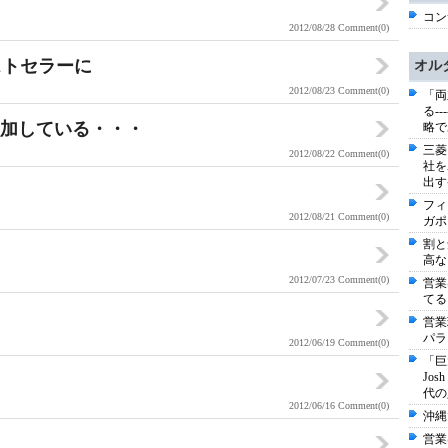
コン
2012/08/28
Comment(0)
のベストセラーに
オル
2012/08/23
Comment(0)
「両
る-
が増加している・・・
略で
三菱
2012/08/22
Comment(0)
社を
出す
フィ
2012/08/21
Comment(0)
ガポ
割と
高な
2012/07/23
Comment(0)
営業
てる
営業
パラ
2012/06/19
Comment(0)
「巨
Jo
代の
2012/06/16
Comment(0)
沖縄
営業