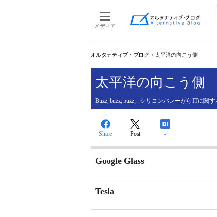
メディア
オルタナティブ・ブログ
>
太平洋の向こう側
太平洋の向こう側
Buzz, buzz, buzz。シリコンバレーからIT
Share
Post
-
Google Glass
Tesla