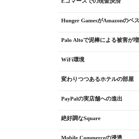
Eコマースでの現金決済
Hunger GamesがAmazon
Palo Altoで泥棒による被害
WiFi環境
変わりつつあるホテルの部屋
PayPalの実店舗への進出
絶好調なSquare
Mobile Commerceの浸透