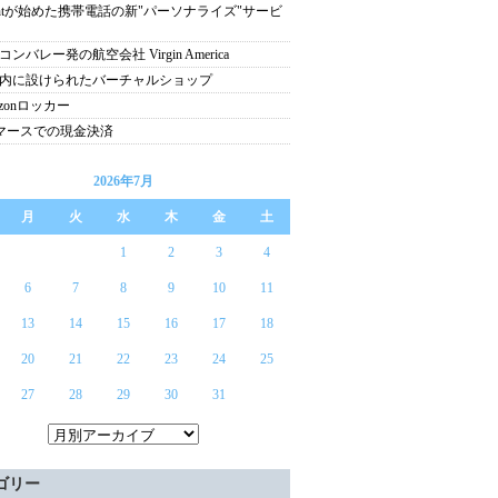
rintが始めた携帯電話の新"パーソナライズ"サービ
ンバレー発の航空会社 Virgin America
内に設けられたバーチャルショップ
azonロッカー
マースでの現金決済
2026年7月
月
火
水
木
金
土
1
2
3
4
6
7
8
9
10
11
13
14
15
16
17
18
20
21
22
23
24
25
27
28
29
30
31
ゴリー