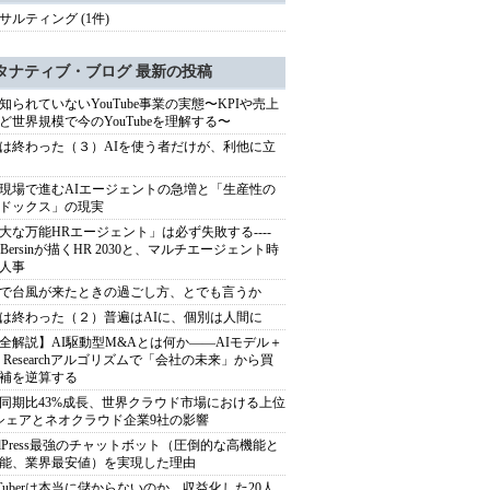
サルティング (1件)
タナティブ・ブログ 最新の投稿
知られていないYouTube事業の実態〜KPIや売上
ど世界規模で今のYouTubeを理解する〜
は終わった（３）AIを使う者だけが、利他に立
現場で進むAIエージェントの急増と「生産性の
ドックス」の現実
大な万能HRエージェント」は必ず失敗する----
sh Bersinが描くHR 2030と、マルチエージェント時
人事
で台風が来たときの過ごし方、とでも言うか
は終わった（２）普遍はAIに、個別は人間に
全解説】AI駆動型M&Aとは何か――AIモデル＋
ep Researchアルゴリズムで「会社の未来」から買
補を逆算する
同期比43%成長、世界クラウド市場における上位
シェアとネオクラウド企業9社の影響
rdPress最強のチャットボット（圧倒的な高機能と
能、業界最安値）を実現した理由
uTuberは本当に儲からないのか。収益化した20人