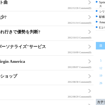
ット曲
Sp
ス
2012/12/26
Comment(0)
シリコ
少?
駅構
Am
2012/11/14
Comment(0)
Eコ
れ行きで優勢を判断?
2012/10/13
Comment(0)
日
"パーソナライズ"サービス
2012/10/09
Comment(0)
n America
5
2012/09/07
Comment(0)
12
ルショップ
19
2012/08/30
Comment(0)
26
2012/08/29
Comment(0)
カテ