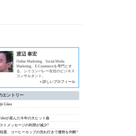
渡辺 泰宏
Online Marketing、Social Media
Marketing、E-Commerceを専門とす
る、シリコンバレー在住のビジネス
コンサルタント。
» 詳しいプロフィール
のエントリー
le Glass
uTubeが産んだ今年の大ヒット曲
ストメッセージの利用が減少?
領選、コーヒーカップの売れ行きで優勢を判断?